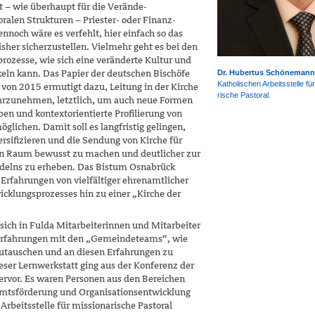
t – wie überhaupt für die Verände­
ralen Strukturen – Priester- oder Finanz­
nnoch wäre es verfehlt, hier einfach so das
sher sicherzustellen. Vielmehr geht es bei den
zesse, wie sich eine veränderte Kultur und
keln kann. Das Papier der deutschen Bischöfe
Dr. Hubertus Schönemann
Katholischen Arbeitsstelle für
on 2015 ermutigt dazu, Leitung in der Kir­che
rische Pastoral.
ahrzunehmen, letztlich, um auch neue Formen
ben und kontextorientierte Profilie­rung von
lichen. Damit soll es langfristig gelingen,
ersifizieren und die Sendung von Kirche für
n Raum bewusst zu machen und deutlicher zur
delns zu erheben. Das Bistum Osnabrück
 Erfahrungen von vielfältiger ehrenamtlicher
wicklungsprozesses hin zu einer „Kirche der
ich in Fulda Mitarbeiterinnen und Mitarbei­ter
 Erfahrungen mit den „Gemeindeteams“, wie
szutauschen und an diesen Erfahrungen zu
dieser Lernwerkstatt ging aus der Konferenz der
ervor. Es waren Personen aus den Bereichen
namtsförderung und Organisationsentwicklung
 Arbeitsstelle für missionarische Pastoral