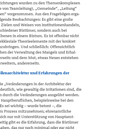
erdichtungen wurden zu den Themenkomplexen
e von Teamleitung), „Gemeinde“, „Leitung“
men“ vorgenommen. Aus den Fragebögen erga­
olgende Beobachtungen: Es gibt eine große
 Zielen und Weisen von Institutionenhan­deln,
rschiedener Bistümer, sondern auch bei
enen in einem Bistum. Es ist offenbar nicht
-ekklesiale Theorieelemente mit der konkret
ubringen. Und schließlich: Offensichtlich
chen der Verwaltung des Mangels und Erhal­
erseits und dem Mut, etwas Neues entstehen
rweitern, andererseits.
llenarchitektur und Erfahrungen der
e „Veränderungen in der Architektur der
eutlich, wie gewaltig die Irritationen sind, die
en durch die Veränderungen ausgelöst werden.
n Hauptberuflichen, beispielsweise bei den
 Es sei wichtig – wurde betont –, die
sem Prozess mitzunehmen; ehrenamtliche
ich nur mit Unterstützung von Hauptamt­
eitig gibt es die Erfahrung, dass die Bistümer
haben, das nur noch minimal oder gar nicht