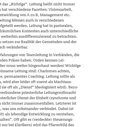
st das „Richtige“. Leitung heißt nicht immer
hat verschiedene Facetten: Visions­arbeit,
Entwicklung von A zu B, Management etc.
eitung können auch in verschiedenen
geteilt werden. Leitung hat in pastoralen,
alräumlichen Kontexten auch unterschied­liche
 weiterhin ausdifferenzierend zu be­trachten.
zu setzen zur Realität der Gemeinden und der
isch veränderbar.
fahrungen von Teamleitung in Verbänden, die
tenden Präses haben. Orden kennen Lei­
ier muss weiter hingeschaut werden! Wich­tige
insame Leitung sind: Charismen achten,
, permanentes Coaching. Leitung sollte als
 wird aber leider oft zuerst als Machtaus­
ie oft als „Dienst“ ideologisiert wird). Bezo­
 verbundene priesterliche Leitungsvollmacht
sterlicher Dienst der Einheit (synchrone und
n nicht immer zusammenfallen. Letzterer ist
, was uns miteinander verbindet. Dabei ist
it) als lebendige Entwicklung zu verstehen,
halten“. Oft gibt es (verdeckte) Steuerungs­
t nur bei Klerikern) wird das Pfarrerbild des