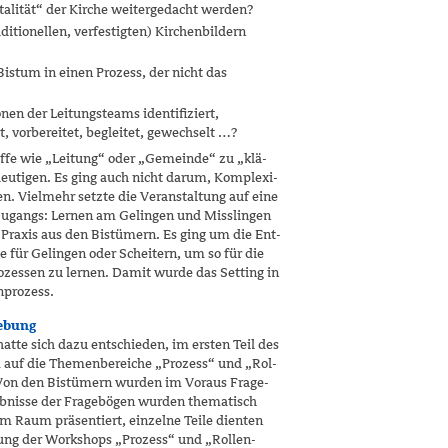
lität“ der Kirche weitergedacht werden?
itionellen, verfestigten) Kirchenbildern
stum in einen Prozess, der nicht das
en der Leitungsteams identifiziert,
t, vorbereitet, begleitet, gewechselt …?
iffe wie „Leitung“ oder „Gemeinde“ zu „klä­
eutigen. Es ging auch nicht darum, Komplexi­
ren. Vielmehr setzte die Veranstaltung auf eine
Zugangs: Lernen am Gelingen und Misslingen
r Praxis aus den Bistümern. Es ging um die Ent­
ie für Gelingen oder Scheitern, um so für die
ozessen zu lernen. Damit wurde das Setting in
nprozess.
ebung
atte sich dazu entschieden, im ersten Teil des
 auf die Themenbereiche „Prozess“ und „Rol­
. Von den Bistümern wurden im Voraus Frage­
gebnisse der Fragebögen wurden thematisch
m Raum präsentiert, einzelne Teile dienten
tung der Workshops „Prozess“ und „Rollen­