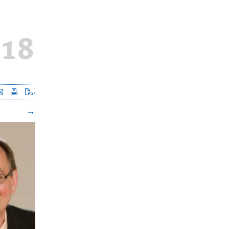
018
Seite versenden
Seite drucken
Seite als PDF downloaden