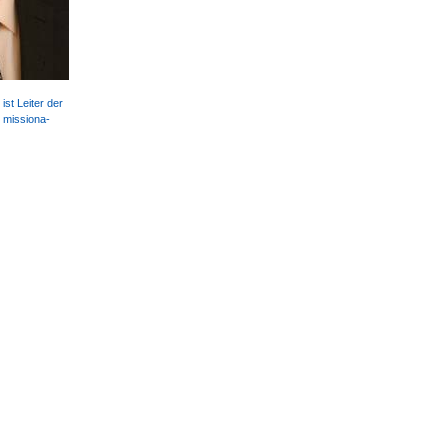
ist Leiter der
 missio­na­