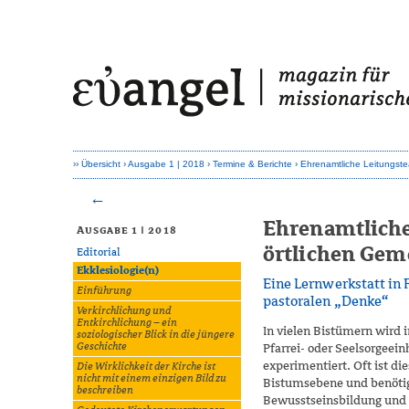
Übersicht
Ausgabe 1 | 2018
Termine & Berichte
Ehrenamtliche Leitungste
Ehrenamtliche
Ausgabe 1 | 2018
örtlichen Ge
Editorial
Ekklesiologie(n)
Eine Lernwerkstatt in 
Einführung
pastoralen „Denke“
Verkirchlichung und
Entkirchlichung – ein
In vielen Bistümern wird 
soziologischer Blick in die jüngere
Geschichte
Pfarrei- oder Seelsorgeei
experimentiert. Oft ist di
Die Wirklichkeit der Kirche ist
nicht mit einem einzigen Bild zu
Bistumsebene und benötig
beschreiben
Bewusstseinsbildung und 