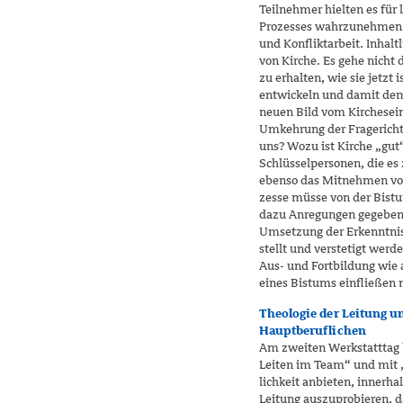
Teilnehmer hielten es für
Prozesses wahrzunehmen u
und Konfliktarbeit. Inhalt
von Kirche. Es gehe nicht 
zu erhalten, wie sie jetzt
entwickeln und damit de
neuen Bild vom Kirchesein
Umkehrung der Fragerichtu
uns? Wozu ist Kirche „gut“
Schlüsselpersonen, die es 
ebenso das Mitnehmen von
zesse müsse von der Bistu
dazu Anregungen gegeben w
Umsetzung der Erkenntniss
stellt und verstetigt werde
Aus- und Fortbildung wie 
eines Bistums einfließen
Theologie der Leitung u
Hauptberuflichen
Am zweiten Werkstatttag b
Leiten im Team“ und mit „
lichkeit anbieten, innerha
Leitung auszuprobieren, da