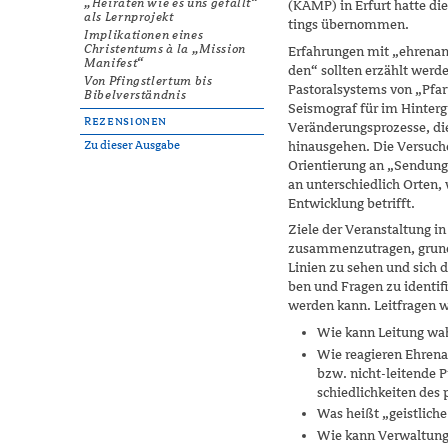
„Heiraten wie es uns gefällt“
(KAMP) in Erfurt hatte die
als Lernprojekt
tings übernommen.
Implikationen eines
Christentums à la „Mission
Erfahrungen mit „ehrenam
Manifest“
den“ sollten erzählt werde
Von Pfingstlertum bis
Pastoralsystems von „Pfa
Bibelverständnis
Seismograf für im Hinterg
Rezensionen
Veränderungsprozesse, die
hinausgehen. Die Versuch
Zu dieser Ausgabe
Orientierung an „Sendung
an unterschiedlich Orten, 
Entwicklung betrifft.
Ziele der Veranstaltung i
zusammenzutragen, grund
Linien zu sehen und sich 
ben und Fragen zu identif
werden kann. Leitfragen 
Wie kann Leitung wa
Wie reagieren Ehrena
bzw. nicht-leitende P
schied­lichkeiten des 
Was heißt „geistliche
Wie kann Verwaltungs