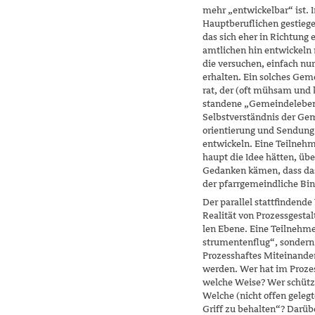
mehr „entwickelbar“ ist. 
Hauptberuflichen gestiege
das sich eher in Richtung
amtlichen hin entwickeln 
die versuchen, einfach nu
erhalten. Ein solches Gem
rat, der (oft mühsam und k
standene „Gemeindeleben“
Selbstverständnis der Ge
orientierung und Sendung
entwickeln. Eine Teilnehm
haupt die Idee hätten, üb
Gedanken kämen, dass das 
der pfarrgemeindliche Bin
Der parallel stattfindende
Realität von Prozessgesta
len Ebene. Eine Teilnehme
strumentenflug“, sondern 
Prozesshaftes Miteinande
werden. Wer hat im Prozes
welche Weise? Wer schütz
Welche (nicht offen gelegt
Griff zu behalten“? Darü