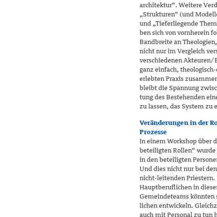
architektur“. Weitere V
„Strukturen“ (und Modell
und „Tieferliegende The
ben sich von vornherein f
Bandbreite an Theologien,
nicht nur im Vergleich ve
verschiedenen Akteuren/Eb
ganz einfach, theologisch
erlebten Praxis zusammenz
bleibt die Spannung zwis
tung des Bestehenden ein
zu lassen, das System zu e
Veränderungen in der Ro
Prozesse
In einem Workshop über di
beteiligten Rollen“ wurde d
in den beteiligten Person
Und dies nicht nur bei de
nicht-leitenden Priestern.
Hauptberuflichen in die
Gemeindeteams könnten s
lichen entwickeln. Gleichz
auch mit Personal zu tun 