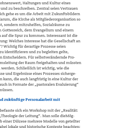
 lohnenswert, Haltungen und Kultur eines
nd zu beschreiben. Zentral seien Vertrauen
lich gehe es um die Arbeit mit Zukunftsbil­dern
darum, die Kirche als Mitgliederorgani­sation so
 ist, sondern mitzuhelfen, Sozialräu­me zu
m Gottesreich, dem Evangelium und einem
 auf die Spur zu kommen. Interessant ist die
ng: Welches Interesse hat die Gesell­schaft an
? Wichtig für derartige Prozesse seien
zu identifizieren und zu begleiten gelte,
 Entscheidern. Für selbstverändernde Pro­
msleitung der Raum freigehalten und müss­­ten
erden. Schließlich ist wichtig, wie die
e und Ergebnisse eines Prozesses sicherge­
n kann, die auch langfristig in eine Kultur der
auch in Formate der „pastoralen Evaluierung“
 müssen.
nd zukünftige Personalarbeit mit
efasste sich ein Workshop mit der „Realität:
Theologie der Leitung“. Man solle die
Mög­
lb einer Diözese mehrere Modelle von geteil­ter
bei lokale und historische Kontexte be­achten: