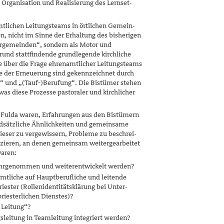
 Organisation und Realisierung des Lernset­
tlichen Leitungsteams in örtlichen Gemein­
n, nicht im Sinne der Erhaltung des bisheri­gen
rrgemeinden“, sondern als Motor und
rund stattfindende grundlegende kirchliche
 über die Frage ehrenamtlicher Leitungs­teams
e der Erneuerung sind gekennzeichnet durch
“ und „(Tauf‑)​Berufung“. Die Bistümer stehen
was diese Prozesse pastoraler und kirchlicher
n Fulda waren, Erfahrungen aus den Bistümern
sätzliche Ähnlichkeiten und gemeinsame
dieser zu vergewissern, Probleme zu beschrei­
izieren, an denen gemeinsam weitergearbei­tet
waren:
hrgenommen und weiterentwickelt werden?
mtliche auf Hauptberufliche und leitende
riester (Rollenidentitätsklärung bei Unter­
priesterlichen Dienstes)?
 Leitung“?
leitung in Teamleitung integriert werden?