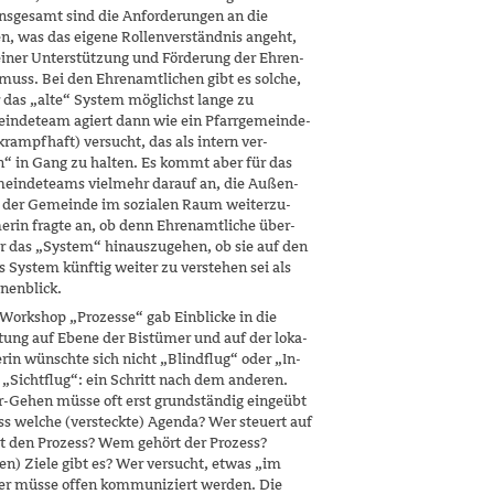
Insgesamt sind die Anforderungen an die
n, was das eigene Rollenverständnis angeht,
 einer Unterstützung und Förderung der Ehren­
muss. Bei den Ehrenamtlichen gibt es solche,
r das „alte“ System möglichst lange zu
eindeteam agiert dann wie ein Pfarrgemein­de­
rampfhaft) versucht, das als intern ver­
 in Gang zu halten. Es kommt aber für das
meindeteams vielmehr darauf an, die Außen­
 der Gemeinde im sozialen Raum weiterzu­
erin fragte an, ob denn Ehrenamtliche über­
er das „System“ hinauszugehen, ob sie auf den
System künftig weiter zu verstehen sei als
nenblick.
 Workshop „Prozesse“ gab Einblicke in die
ltung auf Ebene der Bistümer und auf der loka­
rin wünschte sich nicht „Blindflug“ oder „In­
„Sichtflug“: ein Schritt nach dem anderen.
r-Gehen müsse oft erst grundständig eingeübt
s welche (versteckte) Agenda? Wer steuert auf
t den Prozess? Wem gehört der Prozess?
en) Ziele gibt es? Wer versucht, etwas „im
ber müsse offen kommuniziert werden. Die