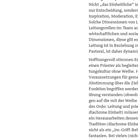
Nicht „das Einheitliche“ i
nur Entscheidung, sondern 
Inspiration, Moderation, 
Solche Dimensionen von L
Leitungsrollen im Team auf
wirtschaftlichen und sozi
Dimensionen, diese gilt es
Leitung ist in Beziehung 
Pastoral, ist daher dynam
Hoffnungsvoll stimmen Er
einen Priester als beglei
tungskultur ohne Weihe. H
Voraussetzungen für geme
Abstimmung über die Ziele
Funktion begriffen werden,
übung verstanden (obwohl s
gen auf die mit der Weihe
des Ordo: Leitung und prie
diachrone Einheit) müsse
ein Herausarbeiten dessen
Tradition (diachrone Einhe
nicht als ein „Im-Griff-Be
fantasien. Bei vielen (nich