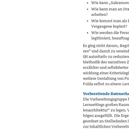
Wie kann „Sakramenta
Wie kann man an (trad
arbeiten?
Wie kommt man als Bi
Vergangene kopiert?
Wie werden die Person
legitimiert, beauftrag
Es ging nicht darum, Begr
ren“ und damit zu vereind
tät autoritativ zu reduzie
Methodik des narrativen 
erzählter und reflektierte
wicklung einer Kriteriolog
weitere Gestaltung von Pr
Fulda selbst zu einem Ler
Vorbereitende Datenerh
Die Vorbereitungsgruppe h
Lernsettings großen Raum
lenarchitektur“ zu legen
bögen ausgefüllt. Die Er
geordnet an Stellwänden i
zur inhaltlichen Vorberei