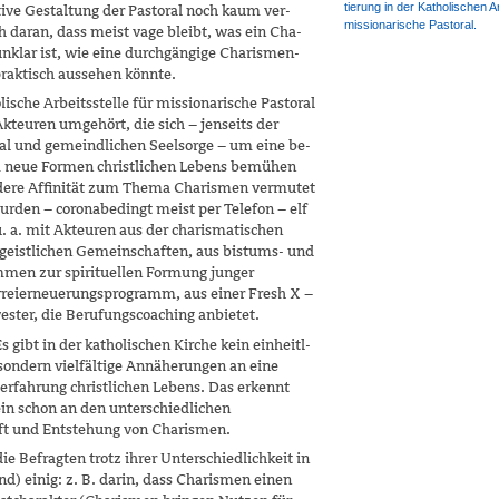
tierung in der Katholischen Arb
ive Gestaltung der Pastoral noch kaum ver­
missionarische Pastoral.
ch daran, dass meist vage bleibt, was ein Cha­
nklar ist, wie eine durchgängige Cha­ris­men­
praktisch aussehen könnte.
ische Arbeitsstelle für missionarische Pasto­ral
kteuren umgehört, die sich – jenseits der
al und gemeindlichen Seelsorge – um eine be­
m neue Formen christlichen Lebens bemühen
ere Affinität zum Thema Charis­men ver­mu­tet
rden – coronabedingt meist per Telefon – elf
u. a. mit Akteuren aus der charismatischen
eistlichen Gemeinschaften, aus bistums- und
men zur spirituellen Formung junger
reierneuerungsprogramm, aus einer Fresh X –
ster, die Berufungscoaching anbietet.
 gibt in der katholischen Kirche kein ein­heitl­
sondern vielfältige Annäherungen an eine
rfahrung christlichen Lebens. Das erkennt
ein schon an den unterschiedlichen
ft und Entstehung von Charismen.
e Befragten trotz ihrer Unterschiedlichkeit in
 einig: z. B. darin, dass Charismen einen