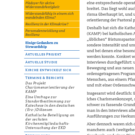
eine entsprechende operat
Plädoyer für aktive
Widerstandsfestigkeit
breitet. Das liegt wohl au
Widerstandsfähig in einem sich
risma überhaupt ist, und u
wandelnden Klima?
orientierung der Pastoral 
Resilienz in der Klimakrise?
Deshalb hat sich die Kathol
Personalentwicklung und
(KAMP) bei katholischen A
Resilienz
„üblichen“ Bistumspastor
Einige Gedanken zu
sondere Intensität und u
Stewardship
und bei denen eine besond
Aktuelles Projekt
werden konnte. Konkret wu
Interviews durchgeführt: 
Aktuelle Studie
Bewegung und aus neuen g
Kirche entwickelt sich
ordensgetragenen Program
Termine & Berichte
Menschen, aus einem Pfar
Das Projekt
und mit einer Ordensschwe
Charismenorientierung der
KAMP
Insgesamt wird deutlich: Es
Eine Umfrage zur
iches Charismenkonzept, 
Standortbestimmung zur
schwer zu fassende Grunde
Katechese in den deutschen
(Erz-)Diözesen
man in den Interviews all
Katholische Beteiligung an
Ausführungen zur Herkun
der sechsten
Kirchenmitgliedschafts-
Aber dennoch waren sich di
Untersuchung der EKD
manchem auch (weitgehend)