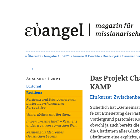
Übersicht
Ausgabe 1 | 2021
Termine & Berichte
Das Projekt Charismenor
Das Projekt C
Ausgabe 1 | 2021
KAMP
Editorial
Resilienz
Ein kurzer Zwischenbe
Resilienz und Salutogenese aus
pastoralpsychologischer
Sicherlich hat „Gemeinsam
Perspektive
fe zur Erneuerung der Pas­
Vulnerabilität und Resilienz
Vordergrund pastoraler K
Imperium sine fine? – Resilienz
obwohl ja auch bereits die
und Krise in der römischen Welt
die Charismen aller Gläub
Resilienz als Ideal eines
christlichen Lebens
Bistümern eine explizite,