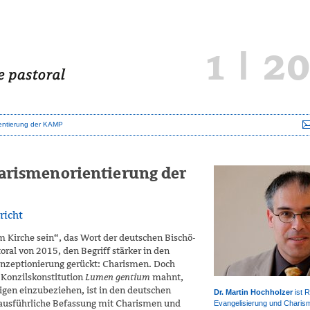
1 | 2
ientierung der KAMP
harismenorientierung der
richt
 Kirche sein“, das Wort der deutschen Bi­schö­
toral von 2015, den Begriff stärker in den
onzeptionierung gerückt: Charismen. Doch
 Konzilskonstitution
Lumen gentium
mahnt,
igen einzubeziehen, ist in den deutschen
Dr. Martin Hochholzer
ist R
 ausführliche Befassung mit Charismen und
Evangelisierung und Charis