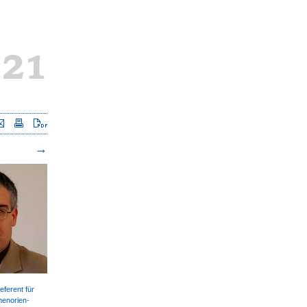
021
Seite versenden
Seite drucken
Seite als PDF downloaden
efe­rent für
menorien­