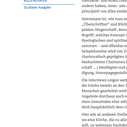
Geschenk- und einen Dien
Rezensionen
andere
) haben, inner- wie
Zu dieser Ausgabe
prinzipiell von allen ent
Interessant ist, wie man 
„Überschriften“ und Blick
pekten Jüngerschaft, Beru
Be­griff, welches Konzept
theologischen und spiritue
sammen – und offenbar a
beispielsweise wird von Z
charismatisch gepräg­ten 
beobachteten Charismen h
schaft …) benötigten und
digung, Homepagegestaltu
Die Interviews zeigen weit
der Kirche bereits an den
Menschen gearbeitet wird.
Angebote durchaus auch e
chen Gemeinden eher selte
doch hauptsächlich dem G
Hier wie an anderen Stelle
wo eine Kirche, die zu al
will, zu weiterem Nachdenk