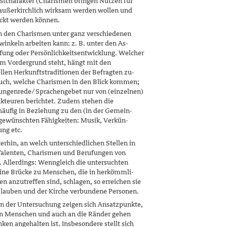
stcharakter (Charismen bringen Nutzen für
 außerkirchlich wirksam wer­den wollen und
deckt werden können.
an den Charismen unter ganz verschiedenen
winkeln arbeiten kann: z. B. unter den As­
fung oder Persönlichkeitsentwicklung. Wel­cher
 im Vordergrund steht, hängt mit den
llen Herkunfts­traditionen der Befragten zu­
uch, welche Charismen in den Blick kommen;
ungenrede/​Sprachengebet nur von (einzel­nen)
Akteuren berichtet. Zudem stehen die
äufig in Beziehung zu den (in der Gemein­
 gewünschten Fähigkeiten: Musik, Verkün­
ng etc.
erhin, an welch unterschiedlichen Stellen in
 Talenten, Charismen und Berufungen von
 Allerdings: Wenngleich die untersuchten
ine Brücke zu Menschen, die in herkömmli­
n anzutreffen sind, schlagen, so erreichen sie
lauben und der Kirche verbundene Personen.
n der Untersuchung zeigen sich Ansatz­punk­te,
len Menschen und auch an die Ränder gehen
en angehalten ist. Insbesondere stellt sich