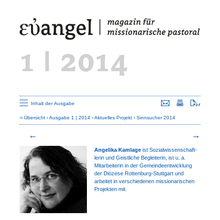
1 | 2014
Seite versenden
Seite drucken
Seite a
Inhalt der Ausgabe
Übersicht
Ausgabe 1 | 2014
Aktuelles Projekt
Sinnsucher 2014
Angelika Kamlage
ist Sozialwissen­schaft­
lerin und Geistliche Begleiterin, ist u. a.
Mitarbeiterin in der Gemeinde­entwicklung
der Diözese Rottenburg-Stuttgart und
arbeitet in verschiede­nen missionarischen
Projekten mit.