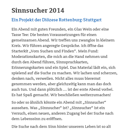
Sinnsucher 2014
Ein Projekt der Diözese Rottenburg-Stuttgart
Ein Abend mit guten Freunden, ein Glas Wein oder eine
Tasse Tee: Die besten Voraussetzungen für einen
gemeinsamen Abend. Wir treffen uns zwanglos in kleinem
Kreis. Wir führen angeregte Gespräche. Ich öffne das
Starterkit „Vom Suchen und Finden“. Mein Fund:
Moderations­kar­ten, die mich an die Hand nehmen und
durch den Abend führen, Sinn­spruchkarten,
Erinnerungskarten und ein Spiel. Das Material lädt ein, sich
spielend auf die Suche zu machen. Wir lachen und scherzen,
den­ken nach, verweilen. Nicht alles muss bierernst
genommen werden, aber gleichzeitig kann man das doch
auch tun. Und dann plötzlich … ist der erste Abend vorbei.
Es hat Spaß gemacht. Wir beschließen weiter­zumachen!
So oder so ähnlich könnte ein Abend mit „Sinnsucher“
aussehen. Was „Sinnsucher“ ist? „Sinnsucher“ ist ein
Versuch, einen neuen, anderen Zugang bei der Suche nach
dem Lebenssinn zu eröffnen.
Die Suche nach dem Sinn hinter unserem Leben ist so alt