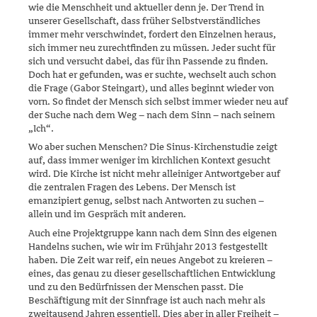
wie die Mensch­heit und aktueller denn je. Der Trend in
unserer Gesellschaft, dass früher Selbstverständliches
immer mehr verschwindet, fordert den Einzelnen heraus,
sich immer neu zurechtfinden zu müssen. Jeder sucht für
sich und versucht dabei, das für ihn Passende zu finden.
Doch hat er gefunden, was er suchte, wechselt auch schon
die Frage (Gabor Steingart), und alles beginnt wieder von
vorn. So findet der Mensch sich selbst immer wieder neu auf
der Suche nach dem Weg – nach dem Sinn – nach seinem
„Ich“.
Wo aber suchen Menschen? Die Sinus-Kirchenstudie zeigt
auf, dass immer weniger im kirchlichen Kontext gesucht
wird. Die Kirche ist nicht mehr alleiniger Antwortgeber auf
die zentralen Fragen des Le­bens. Der Mensch ist
emanzipiert genug, selbst nach Antworten zu suchen –
allein und im Gespräch mit anderen.
Auch eine Projektgruppe kann nach dem Sinn des eigenen
Handelns suchen, wie wir im Frühjahr 2013 festgestellt
haben. Die Zeit war reif, ein neues Angebot zu kreieren –
eines, das genau zu dieser gesellschaft­lichen Entwicklung
und zu den Bedürfnissen der Menschen passt. Die
Beschäftigung mit der Sinnfrage ist auch nach mehr als
zweitausend Jahren essentiell. Dies aber in aller Freiheit –