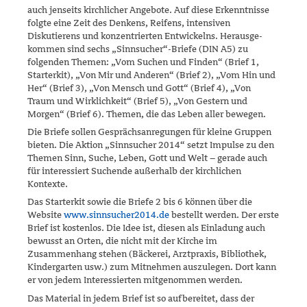
auch jenseits kirchlicher Angebote. Auf diese Erkenntnisse
folgte eine Zeit des Denkens, Reifens, intensiven
Diskutierens und konzentrierten Entwickelns. Herausge­
kom­men sind sechs „Sinnsucher“-Briefe (DIN A5) zu
folgenden The­men: „Vom Suchen und Finden“ (Brief 1,
Starterkit), „Von Mir und Anderen“ (Brief 2), „Vom Hin und
Her“ (Brief 3), „Von Mensch und Gott“ (Brief 4), „Von
Traum und Wirklichkeit“ (Brief 5), „Von Gestern und
Morgen“ (Brief 6). Themen, die das Leben aller bewegen.
Die Briefe sollen Gesprächsanregungen für kleine Gruppen
bieten. Die Aktion „Sinnsucher 2014“ setzt Impulse zu den
Themen Sinn, Suche, Leben, Gott und Welt – gerade auch
für interessiert Suchende außerhalb der kirchlichen
Kontexte.
Das Starterkit sowie die Briefe 2 bis 6 können über die
Website
www.sinnsucher2014.de
bestellt werden. Der erste
Brief ist kostenlos. Die Idee ist, diesen als Einladung auch
bewusst an Orten, die nicht mit der Kirche im
Zusammenhang stehen (Bäckerei, Arztpraxis, Bibliothek,
Kindergarten usw.) zum Mitnehmen auszulegen. Dort kann
er von je­dem Interessierten mitgenommen werden.
Das Material in jedem Brief ist so aufbereitet, dass der