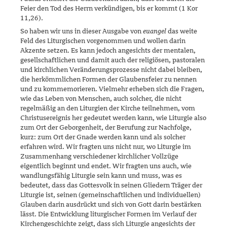
Feier den Tod des Herrn verkündi­gen, bis er kommt (1 Kor
11,26).
So haben wir uns in dieser Ausgabe von
euangel
das weite
Feld des Litur­gischen vorgenommen und wollen darin
Akzente setzen. Es kann jedoch angesichts der mentalen,
gesellschaftlichen und damit auch der religiö­­­sen, pastoralen
und kirchlichen Veränderungsprozesse nicht dabei blei­ben,
die herkömmlichen Formen der Glaubensfeier zu nennen
und zu kommemorieren. Vielmehr erheben sich die Fragen,
wie das Leben von Menschen, auch solcher, die nicht
regelmäßig an den Liturgien der Kir­che teilnehmen, vom
Christusereignis her gedeutet werden kann, wie Liturgie also
zum Ort der Geborgenheit, der Berufung zur Nachfolge,
kurz: zum Ort der Gnade werden kann und als solcher
erfahren wird. Wir fragten uns nicht nur, wo Liturgie im
Zusammenhang verschiedener kirchlicher Vollzüge
eigentlich beginnt und endet. Wir fragten uns auch, wie
wandlungsfähig Liturgie sein kann und muss, was es
bedeutet, dass das Gottesvolk in seinen Gliedern Träger der
Liturgie ist, seinen (gemein­schaftlichen und individuellen)
Glauben darin ausdrückt und sich von Gott darin bestärken
lässt. Die Entwicklung liturgischer Formen im Ver­lauf der
Kirchengeschichte zeigt, dass sich Liturgie angesichts der