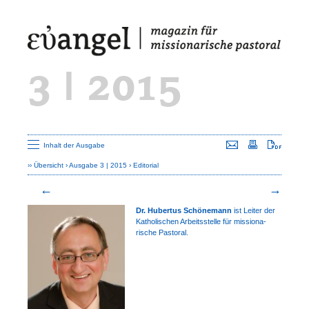
3 | 2015
Seite versenden
Seite drucken
Seite a
Inhalt der Ausgabe
Übersicht
Ausgabe 3 | 2015
Editorial
Dr. Hubertus Schönemann
ist Leiter der
Katholischen Arbeitsstelle für missio­na­
rische Pastoral.