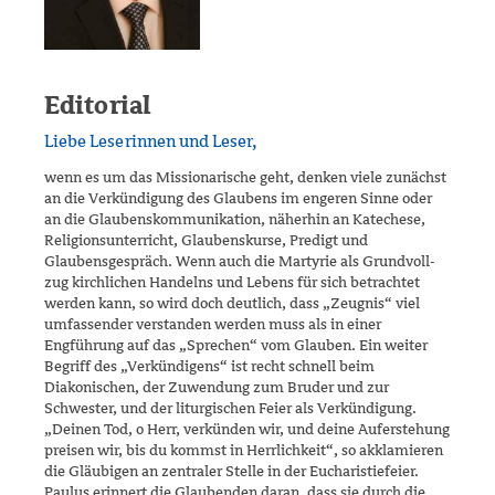
Editorial
Liebe Leserinnen und Leser,
wenn es um das Missionarische geht, denken viele zunächst
an die Ver­kündigung des Glaubens im engeren Sinne oder
an die Glaubenskom­mu­nikation, näherhin an Katechese,
Religionsunterricht, Glaubenskurse, Predigt und
Glaubensgespräch. Wenn auch die Martyrie als Grundvoll­
zug kirchlichen Handelns und Lebens für sich betrachtet
werden kann, so wird doch deutlich, dass „Zeugnis“ viel
umfassender verstanden werden muss als in einer
Engführung auf das „Sprechen“ vom Glauben. Ein wei­ter
Begriff des „Verkündigens“ ist recht schnell beim
Diakonischen, der Zuwendung zum Bruder und zur
Schwester, und der liturgischen Feier als Verkündigung.
„Deinen Tod, o Herr, verkünden wir, und deine Aufer­stehung
preisen wir, bis du kommst in Herrlichkeit“, so akklamieren
die Gläubigen an zentraler Stelle in der Eucharistiefeier.
Paulus erinnert die Glaubenden daran, dass sie durch die