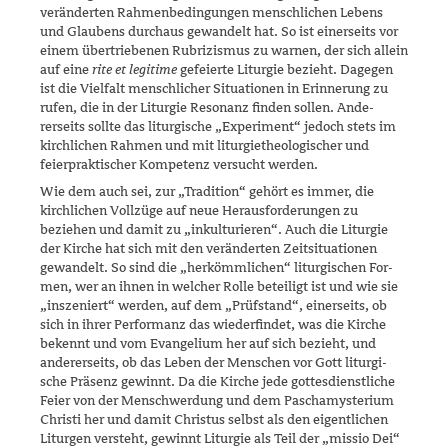
ver­änderten Rahmenbedingungen menschlichen Lebens
und Glaubens durchaus gewandelt hat. So ist einerseits vor
einem übertriebenen Ru­bri­zismus zu warnen, der sich allein
auf eine
rite et legitime
gefeierte Liturgie bezieht. Dagegen
ist die Vielfalt menschlicher Situationen in Erinnerung zu
rufen, die in der Liturgie Resonanz finden sollen. Ande­
rerseits sollte das liturgische „Experiment“ jedoch stets im
kirchlichen Rahmen und mit liturgietheologischer und
feierpraktischer Kompetenz versucht werden.
Wie dem auch sei, zur „Tradition“ gehört es immer, die
kirchlichen Voll­züge auf neue Herausforderungen zu
beziehen und damit zu „inkultu­rieren“. Auch die Liturgie
der Kirche hat sich mit den veränderten Zeit­situationen
gewandelt. So sind die „herkömmlichen“ liturgischen For­
men, wer an ihnen in welcher Rolle beteiligt ist und wie sie
„inszeniert“ werden, auf dem „Prüfstand“, einerseits, ob
sich in ihrer Performanz das wiederfindet, was die Kirche
bekennt und vom Evangelium her auf sich bezieht, und
andererseits, ob das Leben der Menschen vor Gott liturgi­
sche Präsenz gewinnt. Da die Kirche jede gottesdienstliche
Feier von der Menschwerdung und dem Paschamysterium
Christi her und damit Christus selbst als den eigentlichen
Liturgen versteht, gewinnt Liturgie als Teil der „missio Dei“