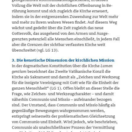
Vollzug die Welt mit der christlichen Offenbarung in Be­
rührung kommt und sich zugleich die Kirche erneuert,
indem sie in der entgrenzenden Zuwendung zur Welt mehr
und mehr zu ihrem wahren Wesen findet. Auf diesem Weg
wächst und gedeiht über die Zeit zu­gleich das neue
Gottesvolk, das ausgehend von den Armen und Ausge­
grenzten potenziell alle Menschen einschließt, in jedem Fall
aber die Grenzen der sichtbar verfassten Kirche weit
überschreitet (vgl. LG 13).
3. Die kenotische Dimension der kirchlichen Mission
In der dogmatischen Konstitution über die Kirche
Lumen
gentium
be­zeich­net das Zweite Vatikanische Konzil die
Kirche als Sakrament und damit als „Zeichen und Werkzeug
für die innigste Vereinigung mit Gott wie für die Einheit der
ganzen Menschheit“ (LG 1). Offen bleibt an die­ser Stelle die
Frage, wie Zeichen- und Werkzeugcharakter – und damit
näherhin Communio und Missio – aufeinander bezogen
sind. Der Um­stand, dass Communio und Missio häufig als
gegenläufige Bewegungen wahrgenommen werden,
entspringt seinerseits der problematischen Gleichsetzung
von Communio und Einheit. Wird jedoch, wie beschrie­ben,
Communio als unabschließbarer Prozess der Vermitt­lung