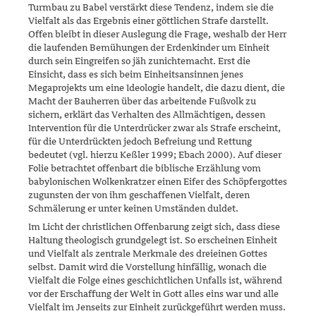
Turmbau zu Babel verstärkt diese Tendenz, indem sie die
Vielfalt als das Ergebnis einer göttlichen Strafe darstellt.
Offen bleibt in dieser Auslegung die Frage, weshalb der Herr
die laufenden Bemühungen der Erdenkinder um Einheit
durch sein Eingreifen so jäh zunichtemacht. Erst die
Einsicht, dass es sich beim Einheitsansinnen jenes
Megaprojekts um eine Ideologie handelt, die dazu dient, die
Macht der Bauherren über das arbeitende Fußvolk zu
sichern, erklärt das Verhalten des Allmächtigen, dessen
Intervention für die Unterdrücker zwar als Strafe erscheint,
für die Unterdrückten jedoch Befreiung und Rettung
bedeutet (vgl. hierzu Keßler 1999; Ebach 2000). Auf dieser
Folie betrachtet offenbart die bib­li­sche Erzählung vom
babylonischen Wolkenkratzer einen Eifer des Schöpfergottes
zugunsten der von ihm geschaffenen Vielfalt, deren
Schmälerung er unter keinen Umständen duldet.
Im Licht der christlichen Offenbarung zeigt sich, dass diese
Haltung theo­logisch grundgelegt ist. So erscheinen Einheit
und Vielfalt als zen­trale Merkmale des dreieinen Gottes
selbst. Damit wird die Vorstellung hinfällig, wonach die
Viel­falt die Folge eines geschichtlichen Unfalls ist, während
vor der Erschaffung der Welt in Gott alles eins war und alle
Vielfalt im Jenseits zur Einheit zurückgeführt werden muss.