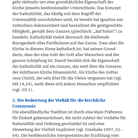
geht vielmehr um eine grundsätzliche Eigenschaft der
Kirche jenseits konfessioneller Unterschiede. Das Kon­zept
der Katholizität, das häufig mit dem Begriff der
Universalität um­schrieben wird, ist bereits bei Ignatius von
Antiochien dokumentiert und bezeichnet die geistgewirkte
Fähigkeit, gemäß dem Ganzen (griechisch: „kat’holon“) zu
handeln. Katholizität meint demnach die bleibende
Bezogenheit alles Partikularen auf das Ganze. Dass aber die
Kirche in diesem Sinne katholisch ist, hat seinen Grund
darin, dass der eine Gott der Gott aller Menschen und der
ganzen Schöpfung ist. Damit bezieht sich die Eigenschaft
der Katholizität auf ein Ganzes, das weit über die Grenzen
der sichtbaren Kirche hinausreicht. Als Kirche des Gottes
Jesu Christi, der sein Blut für die Vielen vergossen hat (vgl.
Mk 14,24), weiß diese sich jedem Menschen verpflichtet
(vgl. GS 1).
2. Die Bedeutung der Vielfalt für die kirchliche
Communio
Die abendländische Tradition ist durch eine klare Präferenz
für Einheit gekennzeichnet, die nicht zuletzt der Vorliebe für
Rationalität und Ord­nung geschuldet ist und eine
Abwertung der Vielfalt impliziert (vgl. Greshake 1997, 61–
64). Die herkömmliche Interpretation der Erzählung vom