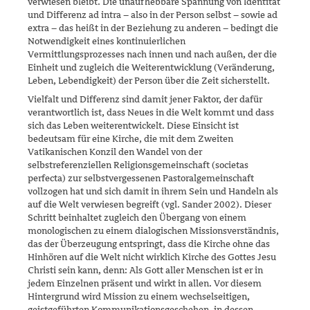
verwiesen bleibt. Die unaufhebbare Span­nung von Identität
und Differenz ad intra – also in der Person selbst – sowie ad
extra – das heißt in der Beziehung zu anderen – bedingt die
Notwendigkeit eines kontinuierlichen
Vermittlungsprozesses nach innen und nach außen, der die
Einheit und zugleich die Weiterentwicklung (Ver­änderung,
Leben, Lebendigkeit) der Person über die Zeit sicherstellt.
Vielfalt und Differenz sind damit jener Faktor, der dafür
verantwortlich ist, dass Neues in die Welt kommt und dass
sich das Leben weiterent­wickelt. Diese Einsicht ist
bedeutsam für eine Kirche, die mit dem Zwei­ten
Vatikanischen Konzil den Wandel von der
selbstreferenziellen Reli­gionsgemeinschaft (societas
perfecta) zur selbstvergessenen Pastoral­gemeinschaft
vollzogen hat und sich damit in ihrem Sein und Handeln als
auf die Welt verwiesen begreift (vgl. Sander 2002). Dieser
Schritt beinhaltet zugleich den Übergang von einem
monologischen zu einem dialogischen Missionsverständnis,
das der Überzeugung entspringt, dass die Kirche ohne das
Hinhören auf die Welt nicht wirklich Kirche des Got­tes Jesu
Christi sein kann, denn: Als Gott aller Menschen ist er in
jedem Einzelnen präsent und wirkt in allen. Vor diesem
Hintergrund wird Mis­sion zu einem wechselseitigen,
geistgeführten Kommunikationsge­sche­hen, in dessen