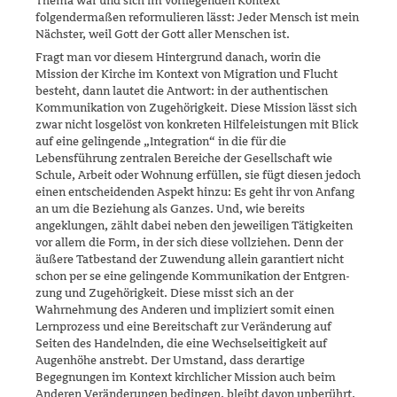
Thema war und sich im vor­lie­genden Kontext
folgendermaßen reformulieren lässt: Jeder Mensch ist mein
Nächster, weil Gott der Gott aller Menschen ist.
Fragt man vor diesem Hintergrund danach, worin die
Mission der Kirche im Kontext von Migration und Flucht
besteht, dann lautet die Antwort: in der authentischen
Kommunikation von Zugehörigkeit. Diese Mission lässt sich
zwar nicht losgelöst von konkreten Hilfeleistungen mit Blick
auf eine gelingende „Integration“ in die für die
Lebensführung zentralen Bereiche der Gesellschaft wie
Schule, Arbeit oder Wohnung erfüllen, sie fügt diesen jedoch
einen entscheidenden Aspekt hinzu: Es geht ihr von Anfang
an um die Beziehung als Ganzes. Und, wie bereits
angeklungen, zählt dabei neben den jeweiligen Tätigkeiten
vor allem die Form, in der sich diese vollziehen. Denn der
äußere Tatbestand der Zuwendung allein garantiert nicht
schon per se eine gelingende Kommunikation der Ent­gren­
zung und Zugehörigkeit. Diese misst sich an der
Wahrnehmung des Anderen und impliziert somit einen
Lernprozess und eine Bereitschaft zur Veränderung auf
Seiten des Handelnden, die eine Wechselseitigkeit auf
Augenhöhe anstrebt. Der Umstand, dass derartige
Begegnungen im Kontext kirchlicher Mission auch beim
Anderen Veränderungen bedin­gen, bleibt davon unberührt.