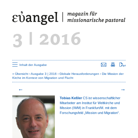
3 | 2016
Seite versenden
Seite drucken
Seite a
Inhalt der Ausgabe
Übersicht
Ausgabe 3 | 2016
Globale Herausforderungen
Die Mission der
Kirche im Kontext von Migration und Flucht
Tobias Keßler
CS ist wissenschaft­licher
Mitarbeiter am Institut für Welt­kirche und
Mission (IWM) in Frank­furt/M. mit dem
Forschungsfeld „Mission und Migration“.