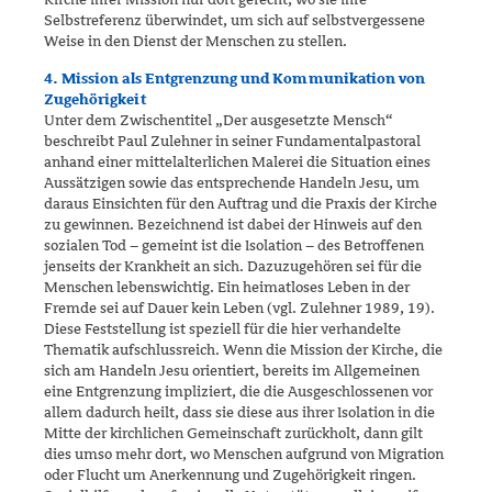
Selbstreferenz überwindet, um sich auf selbstvergessene
Weise in den Dienst der Menschen zu stellen.
4. Mission als Entgrenzung und Kommunikation von
Zugehörigkeit
Unter dem Zwischentitel „Der ausgesetzte Mensch“
beschreibt Paul Zuleh­ner in seiner Fundamentalpastoral
anhand einer mittelalterlichen Malerei die Situation eines
Aussätzigen sowie das entsprechende Han­deln Jesu, um
daraus Einsichten für den Auftrag und die Praxis der Kir­che
zu gewinnen. Bezeichnend ist dabei der Hinweis auf den
sozialen Tod – gemeint ist die Isolation – des Betroffenen
jenseits der Krankheit an sich. Dazuzugehören sei für die
Menschen lebenswichtig. Ein heimat­loses Leben in der
Fremde sei auf Dauer kein Leben (vgl. Zulehner 1989, 19).
Diese Feststellung ist speziell für die hier verhandelte
Thematik auf­schlussreich. Wenn die Mission der Kirche, die
sich am Handeln Jesu orientiert, bereits im Allgemeinen
eine Entgrenzung impliziert, die die Ausgeschlossenen vor
allem dadurch heilt, dass sie diese aus ihrer Isola­tion in die
Mitte der kirchlichen Gemeinschaft zurückholt, dann gilt
dies umso mehr dort, wo Menschen aufgrund von Migration
oder Flucht um Anerkennung und Zugehörigkeit ringen.