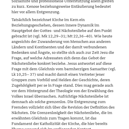
Sozialhilfe und professionelle Unterstützung allein greifen
zu kurz. Kenose beziehungsweise Entäuße­rung bedeutet
hier vor allem Entgrenzung.
Tatsächlich bezeichnet Kirche im Kern ein
Beziehungsgeschehen, dessen innere Dynamik im
Hauptgebot der Gottes- und Nächstenliebe auf den Punkt
gebracht ist (vgl. Mk 12,29–31; Mt 22,36–40). Wie heute
ange­sichts der Zuwanderung von Menschen aus anderen
Ländern und Konti­nenten und der damit verbundenen
Bedenken und Ängste, so stellte sich auch zur Zeit Jesu die
Frage, auf welche Adressaten sich denn das Gebot der
Nächstenliebe konkret beziehe. Jesus antwortet auf diese
Frage mit dem Gleichnis vom barmherzigen Samariter (vgl.
Lk 10,25– 37) und macht damit einen Vertreter jener
Gruppen zum Vorbild und Helden der Geschichte, deren
Zugehörigkeit per se in Frage stand. Dies mag gerade auch
vor dem Hintergrund der Theologie von der Erwählung des
Volkes Israel überraschen. Aufrichtige Nächstenliebe ist
demnach als solche grenzenlos. Die Entgrenzung zum
Fremden vollzieht sich über die Revi­sion der Definition des
Nächsten. Die Grenzenlosigkeit der Nächsten­lie­be, die im
erwähnten Gleichnis zum Tragen kommt, ist das
Fundament der Katholizität der Kirche, die hier bereits