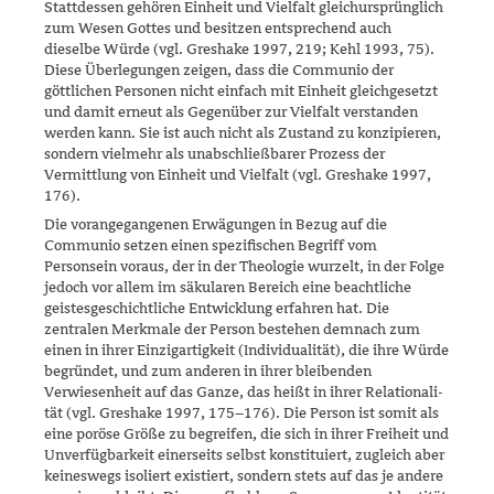
Stattdessen gehören Einheit und Vielfalt gleichursprünglich
zum Wesen Gottes und besitzen entsprechend auch
dieselbe Würde (vgl. Greshake 1997, 219; Kehl 1993, 75).
Diese Überlegungen zeigen, dass die Communio der
göttlichen Personen nicht einfach mit Einheit gleichgesetzt
und damit erneut als Gegenüber zur Vielfalt verstanden
werden kann. Sie ist auch nicht als Zustand zu konzipieren,
sondern vielmehr als unabschließbarer Prozess der
Vermittlung von Einheit und Vielfalt (vgl. Greshake 1997,
176).
Die vorangegangenen Erwägungen in Bezug auf die
Communio setzen einen spezifischen Begriff vom
Personsein voraus, der in der Theologie wurzelt, in der Folge
jedoch vor allem im säkularen Bereich eine beacht­liche
geistesgeschichtliche Entwicklung erfahren hat. Die
zentralen Merk­male der Person bestehen demnach zum
einen in ihrer Einzigartig­keit (Individualität), die ihre Würde
begründet, und zum anderen in ih­rer bleibenden
Verwiesenheit auf das Ganze, das heißt in ihrer Relatio­nali­
tät (vgl. Greshake 1997, 175–176). Die Person ist somit als
eine po­rö­se Größe zu begreifen, die sich in ihrer Freiheit und
Unverfügbarkeit einerseits selbst konstituiert, zugleich aber
keineswegs isoliert existiert, sondern stets auf das je andere