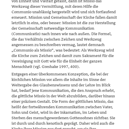
von Ein­heit und Vielfalt gefasst, dann ist Missio das
Werkzeug dieser Vermitt­lung, mit deren Hilfe die
Communio unablässig hergestellt wird und sich fortlaufend
erneuert. Mission und Gemeinschaft der Kirche fallen damit
letztlich in eins, oder besser: Mission ist die zur Herstellung
der Gemein­schaft notwendige Kommunikation
(Communicatio) nach innen wie nach außen. Die Formel,
die das Verhältnis zwischen Zeichen und Werkzeug
angemessen zu beschreiben vermag, lautet demnach
„Commu­nio als Missio“, was bedeutet: Als Werk­zeug wird
die Kirche zum Zeichen und damit zum Sakrament für die
Vereinigung mit Gott wie für die Einheit der ganzen
Menschheit (vgl. Greshake 1997, 400).
Entgegen einer überkommenen Konzeption, die bei der
kirchlichen Mis­sion vor allem die Inhalte im Sinne der
Weitergabe des Glaubenswissens und der Lehre im Blick
hat, bedarf jene Kommunikation, die den An­spruch erhebt,
die göttliche Missio in der Welt abzubilden, darüber hin­aus
einer präzisen Gestalt. Die Form der göttlichen Missio, das
heißt der fortwährenden Kommunikation zwischen Vater,
Sohn und Geist, wird in der Inkarnation, im Leben und
Sterben des menschgewordenen Gottes­sohnes sichtbar. Sie
ist durch und durch kenotisch geprägt. Daher wird auch die
Kirche ihrer Mission nur dort gerecht, wo sie ihre