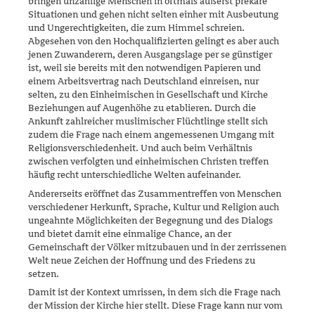
bringen un­zählige Menschen in oftmals äußerst prekäre
Situationen und gehen nicht selten einher mit Ausbeutung
und Ungerechtigkeiten, die zum Himmel schreien.
Abgesehen von den Hochqualifizierten gelingt es aber auch
jenen Zuwanderern, deren Ausgangslage per se günstiger
ist, weil sie bereits mit den notwendigen Papieren und
einem Arbeitsvertrag nach Deutschland einreisen, nur
selten, zu den Einheimischen in Gesell­schaft und Kirche
Beziehungen auf Augenhöhe zu etablieren. Durch die
Ankunft zahlreicher muslimischer Flüchtlinge stellt sich
zudem die Fra­ge nach einem angemessenen Umgang mit
Religionsverschiedenheit. Und auch beim Verhältnis
zwischen verfolgten und einheimischen Christen treffen
häufig recht unterschiedliche Welten aufeinander.
Andererseits eröffnet das Zusammentreffen von Menschen
verschie­de­ner Herkunft, Sprache, Kultur und Religion auch
ungeahnte Möglich­kei­ten der Begegnung und des Dialogs
und bietet damit eine einmalige Chan­ce, an der
Gemeinschaft der Völker mitzubauen und in der zerrisse­nen
Welt neue Zeichen der Hoffnung und des Friedens zu
setzen.
Damit ist der Kontext umrissen, in dem sich die Frage nach
der Mission der Kirche hier stellt. Diese Frage kann nur vom