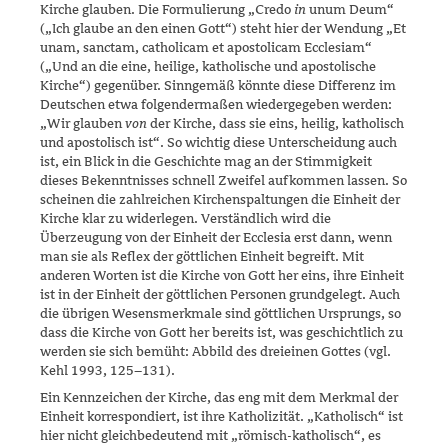
Kirche glauben. Die Formulierung „Credo
in
unum Deum“
(„Ich glaube an den einen Gott“) steht hier der Wendung „Et
unam, sanctam, catholicam et apostolicam Ecclesiam“
(„Und an die eine, heilige, katholische und apostolische
Kirche“) gegenüber. Sinngemäß könnte diese Differenz im
Deutschen etwa folgendermaßen wiedergegeben werden:
„Wir glauben
von
der Kirche, dass sie eins, heilig, katholisch
und apostolisch ist“. So wichtig diese Unterscheidung auch
ist, ein Blick in die Geschichte mag an der Stimmigkeit
dieses Bekenntnisses schnell Zweifel aufkommen lassen. So
scheinen die zahlreichen Kirchenspaltungen die Einheit der
Kirche klar zu widerlegen. Verständlich wird die
Überzeugung von der Einheit der Ecclesia erst dann, wenn
man sie als Reflex der göttlichen Einheit begreift. Mit
anderen Worten ist die Kirche von Gott her eins, ihre Ein­heit
ist in der Einheit der göttlichen Personen grundgelegt. Auch
die übri­gen Wesensmerkmale sind göttlichen Ursprungs, so
dass die Kirche von Gott her bereits ist, was geschichtlich zu
werden sie sich bemüht: Abbild des dreieinen Gottes (vgl.
Kehl 1993, 125–131).
Ein Kennzeichen der Kirche, das eng mit dem Merkmal der
Einheit kor­res­pondiert, ist ihre Katholizität. „Katholisch“ ist
hier nicht gleichbe­deu­tend mit „römisch-katholisch“, es