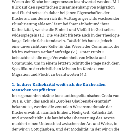
Wesen der Kirche her an­gemessen beantwortet werden. Mit
Blick auf den spezifischen Zu­sam­menhang von Migration
und Flucht setze ich daher bei jenen Eigen­schaften der
Kirche an, aus denen sich ihr Auftrag angesichts wachsen­der
Pluralisierung ablesen lässt: bei ihrer Einheit und ihrer
Katholizität, welche die Einheit und Vielfalt in Gott selbst
widerspiegeln (1.). Die Vielfalt fristete auch in der Theologie
lange Zeit ein Schattendasein. Tatsächlich hat sie jedoch
eine unverzichtbare Rolle für das Wesen der Communio, die
ich im weiteren Verlauf aufzeige (2.). Unter Punkt 3
beleuchte ich die enge Verwobenheit von Missio und
Communio, um in einem letzten Schritt die Frage nach dem
Spezifikum der christlichen Mission im Kontext von
Migration und Flucht zu beantworten (4.).
1. In ihrer Katholizität weiß sich die Kirche allen
Menschen verpflichtet
Im sogenannten nizäno-konstantinopolitanischen Credo von
381 n. Chr., das auch als „Großes Glaubensbekenntnis“
bekannt ist, werden die zen­tralen Wesensmerkmale der
Kirche erwähnt, nämlich Einheit, Heiligkeit, Katholizität
und Apostolizität. Die lateinische Übersetzung des Textes
markiert einen Unterschied zwischen der Art und Weise, in
der wir
an
Gott glauben, und der Modalität, in der wir
an
die