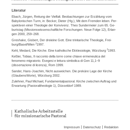
Literatur
Ebach
, Jürgen, Rettung der Vielfalt. Beo­­bachtungen zur Erzählung vom
Babylonischen Turm, in: Becker, Dieter (Hg.), Mit dem Fremden leben. Per­
spek­tiven einer Theologie der Konvi­venz. Theo Sundermeier zum 65. Ge­
burtstag (Missionswissenschaftliche Forschungen. Neue Folge 12), Erlan­
gen 2000, 259–268.
Greshake
, Gisbert, Der dreieine Gott. Eine trinitarische Theologie, Frei­
2
burg/Basel/Wien
1997.
2
Kehl
, Medard, Die Kirche. Eine katho­lische Ekklesiologie, Würzburg
1993.
Keßler
, Tobias, Il racconto della torre come chiave ermeneutica del
fenomeno migratorio. Esegesi e lettura simbolica di Gen 11,1–9
(dissertazione di licenza), Rom 1999.
Sander
, Hans-Joachim, Nicht auswei­chen. Die prekäre Lage der Kirche
(GlaubensWorte), Würzburg 2002.
Zulehner
, Paul Michael, Fundamental­pastoral. Kirche zwischen Auftrag und
Erwartung (Pastoraltheologie 1), Düsseldorf 1989.
Katholische Arbeitsstelle
für missionarische Pastoral
Impressum
Datenschutz
Redaktion