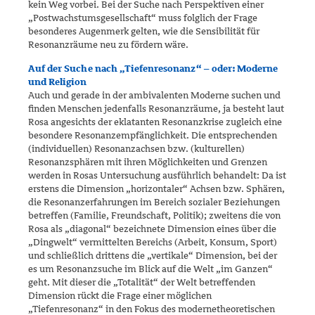
kein Weg vorbei. Bei der Suche nach Perspektiven einer
„Postwachstumsgesellschaft“ muss folglich der Frage
besonderes Augenmerk gelten, wie die Sensibilität für
Resonanz­räume neu zu fördern wäre.
Auf der Suche nach „Tiefenresonanz“ – oder: Moderne
und Religion
Auch und gerade in der ambivalenten Moderne suchen und
finden Men­schen jedenfalls Resonanzräume, ja besteht laut
Rosa angesichts der eklatanten Resonanzkrise zugleich eine
besondere Resonanzempfäng­lichkeit. Die entsprechenden
(individuellen) Resonanzachsen bzw. (kulturellen)
Resonanzsphären mit ihren Möglichkeiten und Grenzen
werden in Rosas Untersuchung ausführlich behandelt: Da ist
erstens die Dimension „horizontaler“ Achsen bzw. Sphären,
die Resonanzerfahrun­gen im Bereich sozialer Beziehungen
betreffen (Familie, Freundschaft, Politik); zweitens die von
Rosa als „diagonal“ bezeichnete Dimension eines über die
„Dingwelt“ vermittelten Bereichs (Arbeit, Konsum, Sport)
und schließlich drittens die „vertikale“ Dimension, bei der
es um Resonanzsuche im Blick auf die Welt „im Ganzen“
geht. Mit dieser die „Totalität“ der Welt betreffenden
Dimension rückt die Frage einer mög­lichen
„Tiefenresonanz“ in den Fokus des modernetheoretischen