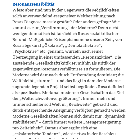
Resonanzsensibilität
Wieso aber sind nun in der Gegenwart die Möglichkeiten
solch anver­wandelnd-responsiver Weltbeziehung nach
Rosas Diagnose massiv gestört? Oder anders gefragt: Wie
kommt es zur „Verstimmung“ der Moderne? Denn nicht
weniger dramatisch ist tatsächlich Rosas sozial­kritischer
Befund: Maßgebliche Krisenphänomene unserer Zeit, von
Rosa abgekürzt „Ökokrise“, „Demokratiekrise“,
„Psychokrise“ etc. genannt, wurzeln nach seiner
Überzeugung in einer umfassenden „Resonanzkrise“. Die
anstehende Gesellschaftskritik sei mithin als Kritik der
gegenwärtigen Resonanzverhältnisse zu formulieren. Die
Moderne wird demnach durch Entfremdung dominiert; die
Welt bleibt „stumm“ – und das liegt in dem der Moderne
zugrundeliegenden Pro­jekt selbst begründet. Rosa definiert
als spezifisches Merkmal moderner Gesellschaften das Ziel
der „Weltreichweitenvergrößerung“: Immer mehr und
immer schneller soll Welt in „Reichweite“ gebracht und
durch entsprechende Aneignung verfügbar gemacht werden.
Moderne Gesellschaften können sich damit nur „dynamisch
stabilisieren“ – durch immer weitere „Mengensteigerung
pro Zeiteinheit“. Daraus aber ergibt sich eine
„eskalatorische Tendenz“, wie sie etwa in der Beschleu­