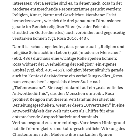
Inte­resses: Vier Bereiche sind es, in denen nach Rosa in der
Moderne ent­sprechende Resonanzräume gesucht werden:
Religion, Kunst, Natur und Geschichte. Notabene: Es ist
bemerkenswert, wie sich die drei genannten Dimensionen
gerade im Bereich religiöser Riten (wie der Feier des
christlichen Gottesdienstes) auch verbinden und gegenseitig
verstärken können (vgl. Rosa 2016, 443).
Damit ist schon angedeutet, dass gerade auch „Religion und
religiöse Sehnsucht im Leben (spät-)​moderner Menschen“
(ebd. 436) durchaus eine wichtige Rolle spielen können;
Rosa widmet der „Verheißung der Religion“ ein eigenes
Kapitel (vgl. ebd. 435–453). Religion bietet näm­lich gerade
auch im Kontext der Moderne ein ver­heißungsvolles „Reso­
nanzversprechen“ angesichts dieser Suche nach
„Tiefenresonanz“. Sie reagiert damit auf ein „existentielles
Antwort­bedürfnis“, das den Menschen umtreibt. Rosa
profiliert Religion mit diesem Verständnis dezidiert als
Beziehungsgeschehen, wenn er deren „Urvertrauen“ in eine
Antwortfähigkeit der Welt mit Gott als Chiffre für eine
entspre­chende Ansprechbarkeit und somit als
Vertrauensgrund zusammen­bringt. Vor diesem Hintergrund
hat die frömmigkeits- und kultur­geschichtliche Wirkung des
Christentums in der Moderne ihre mar­kanten Spuren