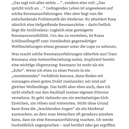
„Das sagt mir alles nichts …“, sondern eher mit: „Das
spricht mich an …“ Gelingendes Leben ist angewiesen auf
solche Resonanzerfahrungen. Hier aber liegt nun die
entscheidende Pro­blematik der Moderne: Ihr attestiert Rosa
nämlich eine tiefgreifende Resonanzkrise – darin freilich
liegt die Ambivalenz: zugleich eine ge­steigerte
Resonanzsensibilität. Um das zu verstehen, ist Rosas
Schlüs­selbegriff zum Verständnis gegenwärtiger
Weltbeziehun­­gen etwas genauer unter die Lupe zu nehmen.
Was macht solche Resonanzerfahrungen näherhin aus? Dass
Resonanz eine Antwortbeziehung meint, impliziert bereits
eine wichtige Abgren­zung: Resonanz ist mehr als ein
„Echo“. Wenn ich etwa zu einer Person in ein
„resonierendes“ Verhältnis komme, dann finden wir
sozusagen einen guten Draht zueinander; wir sind auf
gleicher Wellenlänge. Das heißt aber eben auch, dass ich
nicht einfach nur den Nachhall meiner eigenen Stimme
vernehme. Es geht vielmehr um ein
wechselseitiges
Sich-
Erreichen, um Hören und Antworten. Nicht ohne Grund
kann Rosa die „leuchtenden Augen“ als ein Merkmal
ausmachen, an dem man Menschen oft geradezu ansehen
kann, dass sie eine Resonanzerfahrung machen. Ich werde
buchstäblich angesprochen – und berührt oder gar ergriffen