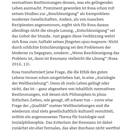
normativen Bestimmungen dessen, was ein gelingendes
Leben ausmacht. Prominent geworden ist Rosa schon mit
seinen Studien zur „Beschleunigung“ als Kernproblem
moderner Ge­sellschaften. Anders, als von manchen
Rezipienten angenommen, ergibt sich für Rosa daraus
allerdings nicht die simple Losung, „Ent­schleunigung“ sei
das Gebot der Stunde. Just gegen diese Verkürzung wehrt
sich Rosa zum Auftakt seines jüngsten
opus magnum
: Nicht
durch schlichte Entschleunigung sei den Problemen der
Moderne zu begeg­nen, sondern: „Wenn Beschleunigung das
Problem ist, dann ist Reso­nanz vielleicht die Lösung“ (Rosa
2016, 13).
Rosa transformiert jene Frage, die die Ethik des guten
Lebens immer schon umgetrieben hat, in eine „Soziologie
der Weltbeziehung“: Denn ob mein Leben gelingt oder
nicht, das ist – ganz abgesehen von inhalt­lich-normativen
Bestimmungen, mit denen sich Philosophen in plura­
listischen Zeiten, wie gesagt, oft schwer tun – zuvor eine
Frage der „Qualität“ meiner Weltbeziehungen und die
wiederum sind stets ge­sellschaftlich-kulturell vermittelt,
mithin ein angemessenes Thema für Soziologie und
Sozialphilosophie. Das Kriterium der Resonanz ist dabei
zunächst ein eher formales, das aber durchaus nicht wertfrei