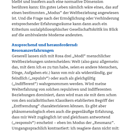
bleibt und insofern auch eine normative Dimension
berühren kann: Ein gutes Leben nämlich wäre eines, das auf
einen bestimmten „Modus“ der Weltbeziehung angewiesen
ist. Und die Frage nach der Ermöglichung oder Verhinderung
entsprechender Erfahrungsräume kann dann auch ein
Kriterium sozialphilosophischer Gesellschaftskritik im Blick
auf die ambivalente Moderne andeuten.
Ansprechend und herausfordernd:
Resonanzerfahrungen
Generell lassen sich mit Rosa drei „Modi“ menschlicher
Weltbeziehun­gen unterscheiden: Welt (also ganz allgemein:
das, mit dem ich es zu tun habe, seien es andere Menschen,
Dinge, Aufgaben etc.) kann von mir als widerständig, gar
feindlich („repulsiv“) oder auch als gleich­gültig
(„indifferent“) wahrgenommen werden. Wird meine
Welterfah­rung von solchen repulsiven und indifferenten
Beziehungen dominiert, dann wird man sie mit dem schon
von den sozialkritischen Klassikern etablierten Begriff der
„Entfremdung“ charakterisieren können. Es gibt aber
phänomenologisch eben auch die gegenläufige Erfahrung,
dass mir Welt zugänglich ist und gleichsam antwortend
(„responsiv“) erscheint – eben im Modus der „Resonanz“.
Umgangssprachlich kontrastiert: Ich reagiere dann nicht mit: