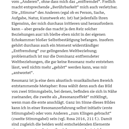
vom „Anderen“, ohne dass mich das „entfremdet“. Freilich
macht entsprechende „Berührbarkeit“ mich auch verletzbar.
Die „Stimme“ des Anderen (egal ob es Person, Sache,
Aufgabe, Natur, Kunstwerk etc. ist) hat jedenfalls ihren
Eigensinn, der mich durchaus irritieren und herausfordern
kann – aber gerade das macht ja den Reiz solcher
Beziehungen aus! Ich bleibe eben nicht in der eigenen
Echokam­mer bloßer Selbstbestätigung befangen. Insofern
gehört durchaus auch ein Moment widerständiger
„Entfremdung“ zur gelingenden Weltbezie­hung;
problematisch ist nur die Dominanz entfremdeter
Weltbezie­hungen, die gar keine Resonanz mehr entstehen
lässt, weil nichts mehr „gehört“ werden kann, was mir
„antwortet“.
Resonanz ist ja eine dem akustisch-musikalischen Bereich
entstammen­de Metapher: Rosa wählt denn auch das Bild
von zwei Stimm­gabeln, bei denen, befinden sie sich in Nähe
zueinander, die zweite als „Reso­nanzeffekt“ mitklingt,
wenn man die erste anschlägt. Ganz im Sinne dieses Bildes
kann ich in einer Resonanzerfahrung selbst initiativ (erste
Stimm­gabel) oder vom Anderen „zum Klingen gebracht“
(zweite Stimm­gabel) sein (vgl. Rosa 2016, 211 f.). Damit
sind zugleich die beiden wohl entscheidenden Elemente