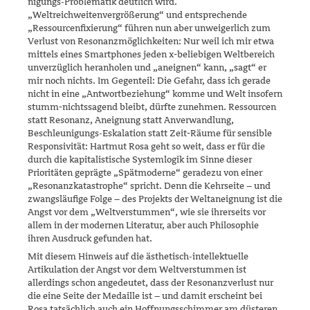
nigungs-Problematik deutlich wird.
„Weltreichweitenvergrößerung“ und entsprechende
„Ressourcenfixierung“ führen nun aber unweiger­lich zum
Verlust von Resonanzmöglichkeiten: Nur weil ich mir etwa
mittels eines Smartphones jeden x‑beliebigen Weltbereich
unverzüglich heranholen und „aneignen“ kann, „sagt“ er
mir noch nichts. Im Gegen­teil: Die Gefahr, dass ich gerade
nicht in eine „Antwortbeziehung“ komme und Welt insofern
stumm‑nichtssagend bleibt, dürfte zuneh­men. Ressourcen
statt Resonanz, Aneignung statt Anverwandlung,
Beschleunigungs-Eskalation statt Zeit‑Räume für sensible
Responsivi­tät: Hartmut Rosa geht so weit, dass er für die
durch die kapitalistische Systemlogik im Sinne dieser
Prioritäten geprägte „Spätmoderne“ gera­dezu von einer
„Resonanzkatastrophe“ spricht. Denn die Kehrseite – und
zwangsläufige Folge – des Projekts der Weltaneignung ist die
Angst vor dem „Weltverstummen“, wie sie ihrerseits vor
allem in der moder­nen Literatur, aber auch Philosophie
ihren Ausdruck gefunden hat.
Mit diesem Hinweis auf die ästhetisch-intellektuelle
Artikulation der Angst vor dem Weltverstummen ist
allerdings schon angedeutet, dass der Resonanzverlust nur
die eine Seite der Medaille ist – und damit erscheint bei
Rosa tatsächlich auch ein Hoffnungsschimmer am düste­ren