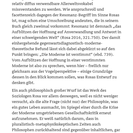
relativ diffus verwend­bare Allerweltsvokabel
missverstanden zu werden. Wie anspruchsvoll und
facettenreich dagegen der Resonanz-Begriff im Sinne Rosas
ist, mag schon eine Umschreibung andeuten, die in seinem
Buch gleich zweimal vorkommt: Resonanz ist demnach „das
Aufblitzen der Hoffnung auf Anverwandlung und Antwort in
einer schweigenden Welt“ (Rosa 2016, 321.750). Der damit
einhergehende gegenwartsdiagnostisch-moderne­
theoretische Befund lässt sich dabei abgekürzt so auf den
Punkt brin­gen: „Die Moderne ist verstimmt“ (ebd. 739).
Vom Aufblitzen der Hoff­nung in einer verstimmten
Moderne ist also zu sprechen, wenn hier – freilich nur
gleichsam aus der Vogelperspektive – einige Grundzüge
dessen in den Blick kommen sollen, was Rosas Entwurf zu
denken gibt.
Ein auch philosophisch großer Wurf ist das Werk des
Soziologen Rosa vor allem deswegen, weil es nicht weniger
versucht, als die alte Frage (nicht nur) der Philosophie, was
ein gutes Leben ausmacht, im Spiegel einer durch die Krise
der Moderne umgetriebenen Gesellschaftskritik erneut
aufzunehmen. Er weiß natürlich darum, dass in
pluralistisch-metaphysikskeptischen Zeiten auch
Philosophen zurückhaltend sind gegenüber inhaltlichen, gar