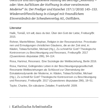
Gekürzte und durchgesehene Fassung des Beitrags „Resonanz –
oder: Vom Aufblitzen der Hoffnung in einer verstimmten
Moderne“ in: Der Prediger und Katechet 157 (1/2018) 145–153.
Wiederveröffentlichung in
εὐangel
mit freundlichem
Einverständnis der Schwabenverlag AG, Ostfildern.
Literatur
Halík, Tomáš, Ich will, dass du bist. Über den Gott der Liebe, Freiburg/Br.
2015.
Rohner, Martin/‌Winter, Stephan, Reli­gion in der Resonanzkrise. Provoka­tio­
nen und Ermutigungen christlichen Glaubens, die an der Zeit sind, in:
Kläden, Tobias/‌Schüßler, Michael (Hg.), Zu schnell für Gott? Theolo­gische
Kontroversen zu Beschleuni­gung und Resonanz, Freiburg/Br. 2017
(Quaestiones disputatae 286), 94–114.
Rosa, Hartmut, Resonanz. Eine Sozio­logie der Weltbeziehung, Berlin 2016.
Rosa, Hartmut, Gelingendes Leben in der Beschleunigungsgesellschaft.
Re­sonante Weltbeziehungen als Schlüs­sel zur Überwindung der
Eskalations­dynamik der Moderne, in: Kläden, Tobias/‌Schüßler, Michael
(Hg.), Zu schnell für Gott? Theologische Kontro­versen zu Beschleunigung
und Reso­nanz, Freiburg/Br. 2017 (Quaestiones disputatae 286), 18–51.
Taylor, Charles, Ein säkulares Zeital­ter, Frankfurt/M. 2009.
Katholische Arbeitsstelle