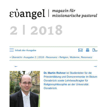
2 | 2018
Seite versenden
Seite drucken
Seite a
Inhalt der Ausgabe
Übersicht
Ausgabe 2 | 2018
Resonanz
Religion, Moderne, Resonanz
Dr. Martin Rohner
ist Studienleiter für die
Priesterbildung und Domzeremo­niar im Bistum
Osnabrück sowie Lehr­beauftragter für
Religionsphilosophie an der Universität
Osnabrück.