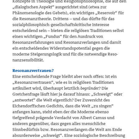
Konzepte in Theologie und Religionsphilosophie, die auf den
„dialogischen Aspekt“ ausgerichtet sind (etwa zur
Phänomenologie des Gebets), ein wichtiges „Reservoir“ für
die Resonanztheorie. Drittens – und das dürfte für das
sozialphilosophisch-gesellschaftskritische Inte­resse
entscheidend sein – bieten die religiösen Traditionen selbst
einen wichtigen „Fundus“ für den Ausdruck von
Resonanzerfahrungen und Resonanzverlangen und damit
ein entscheidendes Widerstandspoten­tial gegen die
moderne Steigerungslogik und für die notwendige Reso­
nanzsensibilität.
Resonanzvertrauen?
Eine entscheidende Frage bleibt aber noch offen: Ist ein
„Resonanzver­trauen“, wie es in religiösen Traditionen
artikuliert wird, überhaupt letztlich
begründet
? Die
Gretchenfrage läuft hier ja darauf hinaus: „Schweigt“ oder
„antwortet“ die Welt eigentlich? Der Zuversicht des
Eichendorffschen Gedichts, dass die Welt „zu singen“
anfangen kann, steht eben der die Moderne ebenso
tiefgreifend prägende Verdacht von Albert Camus und
anderen gegenüber, dass gegen alles menschliche
Sinnbedürfnis bzw. Resonanzverlangen die Welt am Ende
absurder­weise „schweigt“. Eine soziologische Beschreibung