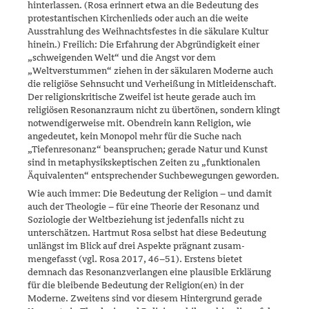
hinterlassen. (Rosa erinnert etwa an die Bedeutung des
protestantischen Kirchenlieds oder auch an die weite
Ausstrahlung des Weihnachtsfestes in die säkulare Kultur
hinein.) Freilich: Die Erfah­rung der Abgründigkeit einer
„schweigenden Welt“ und die Angst vor dem
„Weltverstummen“ ziehen in der säkularen Moderne auch
die religiöse Sehnsucht und Verheißung in Mitleidenschaft.
Der religions­kritische Zweifel ist heute gerade auch im
religiösen Resonanzraum nicht zu übertönen, sondern klingt
notwendigerweise mit. Obendrein kann Religion, wie
angedeutet, kein Monopol mehr für die Suche nach
„Tiefenresonanz“ beanspruchen; gerade Natur und Kunst
sind in meta­physikskeptischen Zeiten zu „funktionalen
Äquivalenten“ entspre­chender Suchbewegungen geworden.
Wie auch immer: Die Bedeutung der Religion – und damit
auch der Theologie – für eine Theorie der Resonanz und
Soziologie der Weltbe­ziehung ist jedenfalls nicht zu
unterschätzen. Hartmut Rosa selbst hat diese Bedeutung
unlängst im Blick auf drei Aspekte prägnant zusam­
mengefasst (vgl. Rosa 2017, 46–51). Erstens bietet
demnach das Reso­nanzverlangen eine plausible Erklärung
für die bleibende Bedeutung der Religion(en) in der
Moderne. Zweitens sind vor diesem Hintergrund gerade