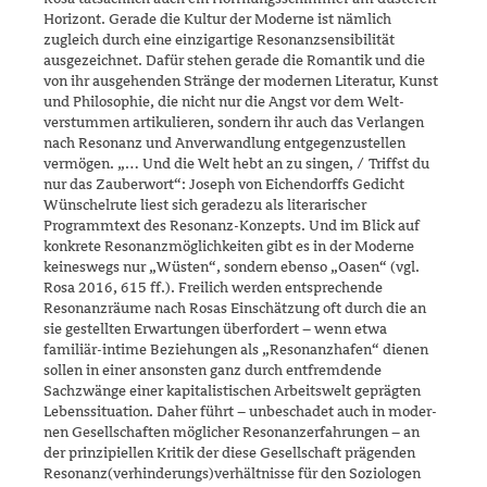
Horizont. Gerade die Kultur der Moderne ist nämlich
zugleich durch eine einzigartige Resonanzsensibilität
ausgezeichnet. Dafür stehen ge­rade die Romantik und die
von ihr ausgehenden Stränge der modernen Literatur, Kunst
und Philosophie, die nicht nur die Angst vor dem Welt­
verstummen artikulieren, sondern ihr auch das Verlangen
nach Reso­nanz und Anverwandlung entgegenzustellen
vermögen. „… Und die Welt hebt an zu singen, / Triffst du
nur das Zauberwort“: Joseph von Eichendorffs Gedicht
Wünschelrute liest sich geradezu als literarischer
Programmtext des Resonanz-Konzepts. Und im Blick auf
konkrete Reso­nanzmöglichkeiten gibt es in der Moderne
keineswegs nur „Wüsten“, sondern ebenso „Oasen“ (vgl.
Rosa 2016, 615 ff.). Freilich werden ent­sprechende
Resonanzräume nach Rosas Einschätzung oft durch die an
sie gestellten Erwartungen überfordert – wenn etwa
familiär-intime Beziehungen als „Resonanzhafen“ dienen
sollen in einer ansonsten ganz durch entfremdende
Sachzwänge einer kapitalistischen Arbeitswelt geprägten
Lebenssituation. Daher führt – unbeschadet auch in moder­
nen Gesellschaften möglicher Resonanzerfahrungen – an
der prinzi­piellen Kritik der diese Gesellschaft prägenden
Resonanz(verhinde­rungs)verhältnisse für den Soziologen