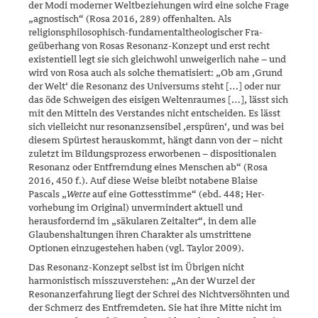
der Modi moderner Weltbeziehungen wird eine solche Frage
„agnostisch“ (Rosa 2016, 289) offenhalten. Als
religionsphilosophisch-fundamentaltheologischer Fra­
geüberhang von Rosas Resonanz-Konzept und erst recht
existentiell legt sie sich gleichwohl unweigerlich nahe – und
wird von Rosa auch als sol­che thematisiert: „Ob am ‚Grund
der Welt‘ die Resonanz des Univer­sums steht […] oder nur
das öde Schweigen des eisigen Weltenraumes […], lässt sich
mit den Mitteln des Verstandes nicht entscheiden. Es lässt
sich vielleicht nur resonanzsensibel ‚erspüren‘, und was bei
die­sem Spürtest herauskommt, hängt dann von der – nicht
zuletzt im Bil­dungsprozess erworbenen – dispositionalen
Resonanz oder Entfrem­dung eines Menschen ab“ (Rosa
2016, 450 f.). Auf diese Weise bleibt notabene Blaise
Pascals „
Wette
auf eine Gottesstimme“ (ebd. 448; Her­
vorhebung im Original) unvermindert aktuell und
herausfordernd im „säkularen Zeitalter“, in dem alle
Glaubenshaltungen ihren Charakter als umstrittene
Optionen einzugestehen haben (vgl. Taylor 2009).
Das Resonanz-Konzept selbst ist im Übrigen nicht
harmonistisch miss­zuverstehen: „An der Wurzel der
Resonanzerfahrung liegt der Schrei des Nichtversöhnten und
der Schmerz des Entfremdeten. Sie hat ihre Mitte nicht im