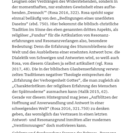
Leugnen oder Verdrängen des Widerstehenden, sondern in
der momenthaften, nur erahnten Gewissheit eines aufhe­
benden ‚Den­noch‘“ (Rosa 2016, 322). Rosa spricht sogar
einmal beiläufig von den „Bedingungen eines unerlösten
Daseins“ (ebd. 750). Hier be­kommt die biblisch-christliche
Tradition im Sinne des eben genann­ten dritten Aspekts, als
religiöser „Fundus“ für die Artikulation von Reso­nanz­
erfahrungen und Resonanzverlangen also, besondere
Bedeutung: Denn die Erfahrung des Stummbleibens der
Welt und des Aus­bleibens einer ersehnten Antwort bzw. die
Dialektik von Schweigen und Antwor­ten wird, so weiß auch
Rosa, von diesem Glauben ja selbst arti­kuliert (vgl. Rosa
2017, 48). Die in der biblischen Glaubenserfahrung verwur­
zelten Traditionen negativer Theologie entsprechen der
„Erfah­rung der Verborgenheit Gottes“, die man zugleich als
„Charakteristikum der reli­giösen Erfahrung des Menschen
der Spätmoderne“ ausmachen kann (Halík 2015, 62).
Gerade vor diesem Hintergrund mag jenes „Aufblitzen der
Hoffnung auf Anverwandlung und Antwort in einer
schweigenden Welt“ (Rosa 2016, 321.750) zu denken
geben, das womög­lich das Ver­trauen in einen letzten
Antwort- und Resonanzgrund inmit­ten aller modernen
„Verstimmungen“ doch motivieren kann.