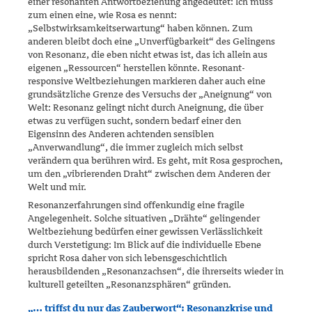
einer resonanten Antwortbe­ziehung angedeutet: Ich muss
zum einen eine, wie Rosa es nennt:
„Selbstwirksamkeitserwartung“ haben können. Zum
anderen bleibt doch eine „Unverfügbarkeit“ des Gelingens
von Resonanz, die eben nicht etwas ist, das ich allein aus
eigenen „Ressourcen“ herstellen könnte. Resonant-
responsive Weltbeziehungen markieren daher auch eine
grundsätzliche Grenze des Versuchs der „Aneignung“ von
Welt: Resonanz gelingt nicht durch Aneignung, die über
etwas zu verfügen sucht, sondern bedarf einer den
Eigensinn des Anderen achtenden sensiblen
„Anverwandlung“, die immer zugleich mich selbst
verändern qua berühren wird. Es geht, mit Rosa gesprochen,
um den „vibrierenden Draht“ zwischen dem Anderen der
Welt und mir.
Resonanzerfahrungen sind offenkundig eine fragile
Angelegenheit. Sol­che situativen „Drähte“ gelingender
Weltbeziehung bedürfen einer ge­wissen Verlässlichkeit
durch Verstetigung: Im Blick auf die individuelle Ebene
spricht Rosa daher von sich lebensgeschichtlich
herausbildenden „Resonanzachsen“, die ihrerseits wieder in
kulturell geteilten „Reso­nanzsphären“ gründen.
„… triffst du nur das Zauberwort“: Resonanzkrise und