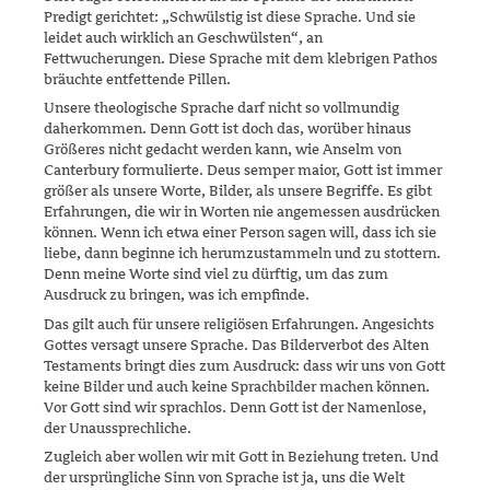
Predigt gerich­tet: „Schwüls­tig ist diese Sprache. Und sie
leidet auch wirklich an Ge­schwüls­ten“, an
Fettwucherungen. Diese Sprache mit dem klebrigen Pathos
bräuchte entfettende Pillen.
Unsere theologische Sprache darf nicht so vollmundig
daherkommen. Denn Gott ist doch das, worüber hinaus
Größeres nicht gedacht werden kann, wie Anselm von
Canterbury formulierte. Deus semper maior, Gott ist immer
größer als unsere Worte, Bilder, als unsere Begriffe. Es gibt
Erfahrungen, die wir in Worten nie angemessen ausdrücken
kön­nen. Wenn ich etwa einer Person sagen will, dass ich sie
liebe, dann beginne ich herumzustammeln und zu stottern.
Denn meine Worte sind viel zu dürftig, um das zum
Ausdruck zu bringen, was ich empfinde.
Das gilt auch für unsere religiösen Erfahrungen. Angesichts
Gottes ver­sagt unsere Sprache. Das Bilderverbot des Alten
Testaments bringt dies zum Ausdruck: dass wir uns von Gott
keine Bilder und auch keine Sprach­bilder machen können.
Vor Gott sind wir sprachlos. Denn Gott ist der Namenlose,
der Unaussprechliche.
Zugleich aber wollen wir mit Gott in Beziehung treten. Und
der ur­sprüng­liche Sinn von Sprache ist ja, uns die Welt