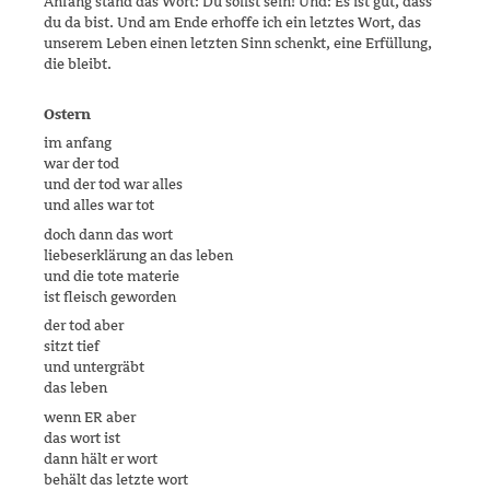
Anfang stand das Wort: Du sollst sein! Und: Es ist gut, dass
du da bist. Und am Ende erhoffe ich ein letztes Wort, das
unserem Leben einen letzten Sinn schenkt, eine Erfüllung,
die bleibt.
Ostern
im anfang
war der tod
und der tod war alles
und alles war tot
doch dann das wort
liebeserklärung an das leben
und die tote materie
ist fleisch geworden
der tod aber
sitzt tief
und untergräbt
das leben
wenn ER aber
das wort ist
dann hält er wort
behält das letzte wort