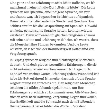
Eine ganz andere Erfahrung machte ich in Bolivien, wo ich
manchmal in einem Indio-Dorf „Beichte hörte“. Die Leu­te
sprachen nur Quechua, eine indigene Sprache, die mir
unbekannt war. Ich begann den Beichtritus auf Spanisch.
Dann bekannten die Leute ihre Sünden auf Quechua. Am
Schluss erteilte ich die Lossprechung auf Spanisch. Obwohl
wir keine gemeinsame Sprache hatten, konnten wir uns
verstehen. Denn wir waren im gleichen religiösen Kosmos
mit sei­nen Riten und Erfahrungen daheim. Ich wusste, dass
die Menschen ihre Sünden bekannten. Und die Leute
wussten, dass ich von der Barmher­­zig­keit Gottes und von
Vergebung sprach.
In Leipzig sprechen religiöse und nichtreligiöse Menschen
deutsch. Und doch gibt es wesentliche Erfahrungen, die sie
nicht miteinander austau­schen können. Ich frage mich:
Kann
ich
von meiner Gottes-Erfahrung reden? Wann und wie
habe ich Gott erfahren? Ich merke, dass mir oft die Spucke
wegbleibt und ich sprachlos bin. Den religiösen Menschen
schei­nen die Bilder abhandengekommen, um ihre
Erfahrungen sprach­lich zu kommunizieren. Alle Menschen
suchen wohl nach Hoffnung, Verge­bung, Segen und wollen
ihre Endlichkeit und die Sehnsucht nach dem Bleibenden
thematisieren. Aber es fehlen die Worte … Vor den