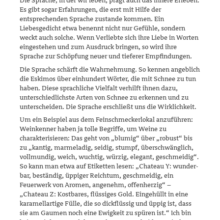
Die Sprache, in der wir leben, prägt auch das innere Erleben.
Es gibt sogar Erfahrungen, die erst mit Hilfe der
entsprechenden Sprache zustande kommen. Ein
Liebesgedicht etwa benennt nicht nur Gefühle, sondern
weckt auch solche. Wenn Verliebte sich ihre Liebe in Worten
eingestehen und zum Ausdruck bringen, so wird ihre
Sprache zur Schöpfung neuer und tieferer Empfindungen.
Die Sprache schärft die Wahrnehmung. So kennen angeblich
die Eski­mos über einhundert Wörter, die mit Schnee zu tun
haben. Diese sprachliche Vielfalt verhilft ihnen dazu,
unterschiedlichste Arten von Schnee zu erkennen und zu
unterscheiden. Die Sprache erschließt uns die Wirklichkeit.
Um ein Beispiel aus dem Feinschmeckerlokal anzuführen:
Weinkenner haben ja tolle Begriffe, um Weine zu
charakterisieren: Das geht von „blu­­mig“ über „robust“ bis
zu „kantig, marmeladig, seidig, stumpf, über­schwäng­lich,
vollmundig, weich, wuchtig, würzig, elegant, ge­schmei­­dig“.
So kann man etwa auf Etiketten lesen: „Chateau Y: wun­der­
bar, beständig, üppiger Reichtum, geschmeidig, ein
Feuerwerk von Aro­men, angenehm, offenherzig“ –
„Chateau Z: Kostbares, flüssi­ges Gold. Eingehüllt in eine
karamellartige Fülle, die so dickflüssig und üppig ist, dass
sie am Gaumen noch eine Ewigkeit zu spüren ist.“ Ich bin