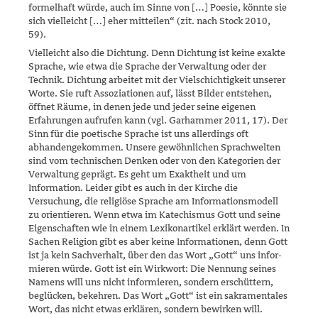
formelhaft würde, auch im Sinne von […] Poesie, könnte sie
sich viel­leicht […] eher mitteilen“ (zit. nach Stock 2010,
59).
Vielleicht also die Dichtung. Denn Dichtung ist keine exakte
Sprache, wie etwa die Sprache der Verwaltung oder der
Technik. Dichtung arbei­tet mit der Vielschichtigkeit unserer
Worte. Sie ruft Assoziationen auf, lässt Bilder entstehen,
öffnet Räume, in denen jede und jeder seine ei­genen
Erfahrungen aufrufen kann (vgl. Garhammer 2011, 17). Der
Sinn für die poetische Sprache ist uns allerdings oft
abhandengekom­men. Unsere gewöhnlichen Sprachwelten
sind vom technischen Denken oder von den Kategorien der
Verwaltung geprägt. Es geht um Exaktheit und um
Information. Leider gibt es auch in der Kirche die
Versuchung, die religiöse Sprache am Informationsmodell
zu orientieren. Wenn etwa im Katechismus Gott und seine
Eigenschaften wie in einem Lexikonarti­kel erklärt werden. In
Sachen Religion gibt es aber keine Informationen, denn Gott
ist ja kein Sachverhalt, über den das Wort „Gott“ uns infor­
mie­ren würde. Gott ist ein Wirkwort: Die Nennung seines
Namens will uns nicht informieren, sondern erschüttern,
beglücken, bekehren. Das Wort „Gott“ ist ein sakramentales
Wort, das nicht etwas erklären, son­dern bewirken will.