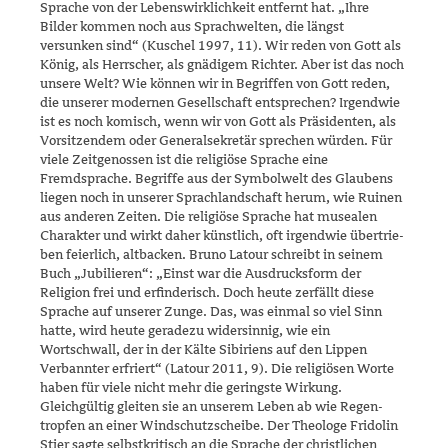
Sprache von der Lebenswirklichkeit entfernt hat. „Ihre
Bilder kommen noch aus Sprachwelten, die längst
versunken sind“ (Kuschel 1997, 11). Wir reden von Gott als
König, als Herrscher, als gnädigem Richter. Aber ist das noch
unsere Welt? Wie kön­nen wir in Begriffen von Gott reden,
die unserer modernen Gesell­schaft entsprechen? Irgendwie
ist es noch komisch, wenn wir von Gott als Präsi­denten, als
Vorsitzendem oder Generalsekretär sprechen wür­den. Für
viele Zeitgenossen ist die religiöse Sprache eine
Fremdsprache. Begriffe aus der Symbolwelt des Glaubens
liegen noch in unserer Sprach­land­schaft herum, wie Ruinen
aus anderen Zeiten. Die religiöse Sprache hat musealen
Charakter und wirkt daher künstlich, oft irgend­wie übertrie­
ben feierlich, altbacken. Bruno Latour schreibt in seinem
Buch „Jubilie­ren“: „Einst war die Ausdrucksform der
Religion frei und erfinderisch. Doch heute zerfällt diese
Sprache auf unserer Zunge. Das, was einmal so viel Sinn
hatte, wird heute geradezu widersinnig, wie ein
Wortschwall, der in der Kälte Sibiriens auf den Lippen
Verbannter erfriert“ (Latour 2011, 9). Die religiösen Worte
haben für viele nicht mehr die ge­ringste Wirkung.
Gleichgültig gleiten sie an unserem Leben ab wie Regen­
tropfen an einer Windschutzscheibe. Der Theologe Fridolin
Stier sagte selbstkritisch an die Sprache der christlichen