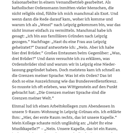
Saisonarbeiter in einem Versandbetrieb gearbeitet. Als
katholischer Ordensmann inmitten vieler Menschen, die
nicht religiös sind, fühlte ich mich manchmal als Exot. Und
wenn dann die Rede darauf kam, woher ich komme und
warum ich als „Wessi“ nach Leipzig gekommen bin, war das
nicht immer einfach zu vermitteln. Manch­mal habe ich
gesagt: „Ich bin aus familiären Gründen nach Leip­zig
gezogen.“ Nachfrage: „Hast du eine Frau aus Leipzig
geheiratet?“ Darauf antwortete ich: „Nein. Aber ich habe
hier drei Brüder.“ Großes Erstaunen beim Gegenüber: „Was,
drei Brüder?“ Und dann versuchte ich zu erklären, was
Ordensbrüder sind und warum wir in Leipzig eine Nie­der­
lassung gegründet haben. Doch meistens kam ich schnell an
die Gren­zen meiner Sprache: Was ist ein Orden? Das ist
doch so eine Aus­zeichnung wie das Bundesverdienstkreuz.
So musste ich oft erleben, was Wittgenstein auf den Punkt
gebracht hat: „Die Grenzen meiner Sprache sind die
Grenzen meiner Welt.“
Einmal lud ich einen Arbeitskollegen zum Abendessen in
unsere 5‑Raum-Wohnung in Leipzig-Grünau ein. Ich erklärte
ihm: „Hier, der erste Raum rechts, das ist unsere Kapelle.“
Mein Kollege schaute mich ungläubig an: „Habt ihr eine
Musikkapelle?“ – „Nein. Unsere Kapelle, das ist ein Raum,