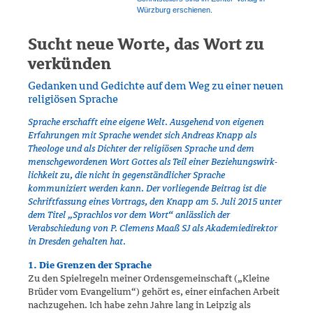
Würz­burg erschienen.
Sucht neue Worte, das Wort zu
verkünden
Gedanken und Gedichte auf dem Weg zu einer neuen
religiösen Sprache
Sprache erschafft eine eigene Welt. Ausgehend von eigenen
Erfahrungen mit Sprache wendet sich Andreas Knapp als
Theologe und als Dichter der religi­ösen Spra­che und dem
menschgewordenen Wort Gottes als Teil einer Bezie­hungswirk­
lichkeit zu, die nicht in gegenständlicher Sprache
kommuniziert werden kann. Der vorliegende Beitrag ist die
Schriftfassung eines Vortrags, den Knapp am 5. Juli 2015 unter
dem Titel „Sprachlos vor dem Wort“ anläss­lich der
Verabschiedung von P. Clemens Maaß SJ als Akademiedirektor
in Dresden gehalten hat.
1. Die Grenzen der Sprache
Zu den Spielregeln meiner Ordensgemeinschaft („Kleine
Brüder vom Evan­gelium“) gehört es, einer einfachen Arbeit
nachzugehen. Ich habe zehn Jahre lang in Leipzig als