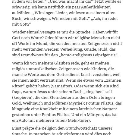
in dem wir beten.“ „Und was macht ihr da?“ Jetzt wurde es
schwierig. Ich kann natürlich ein paar Äußerlichkeiten
aufzäh­len: „Wir singen Lieder, wir lesen aus einem alten
Buch, wir schweigen. Wir reden mit Gott.“ „Ach, ihr redet
mit Gott?“
Wieder einmal versagte es mir die Sprache. Haben wir für
Gott noch Wor­te? Oder führen wir religiöse Menschen nicht
oft Worte im Mund, die von den meisten Zeitgenossen nicht
mehr verstanden werden: Verheißung, Gnade, Huld, das
sind Fremdworte für den „homo areligiosus Leipzigensis“.
Wenn ich von meinem Glauben rede, geht es meinen
religiös unmusika­li­schen Zeitgenossen wie Kindern, die
manche Worte aus dem Gottes­dienst falsch verstehen, weil
sie ihnen nicht vertraut sind. Wenn sie et­was vom „zahmen
Ritter“ gehört haben (Samariter). Oder wenn sich ein Kind
fragt, warum Jesus unter seinem Dach „eingehen“ soll
(krepieren); die drei Sterndeuter aus dem Osten bringen
Gold, Weihrauch und Möh­ren (Myrrhe); Pontius Pilatus, das
klingt wie eine Krankheit mit einem lateinischen Namen:
gestorben unter Pontius Pilatus. Und ein Märtyrer, das ist
ein Auto mit mehreren Türen (Mehr‑türer).
Einst prägte die Religion den Grundwortschatz unserer
Sprache. In man­chen Ausdrucksformen wird dies noch