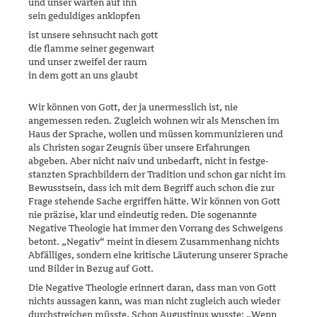
und unser warten auf ihn
sein geduldiges anklopfen
ist unsere sehnsucht nach gott
die flamme seiner gegenwart
und unser zweifel der raum
in dem gott an uns glaubt
Wir können von Gott, der ja unermesslich ist, nie
angemessen reden. Zugleich wohnen wir als Menschen im
Haus der Sprache, wollen und müssen kommunizieren und
als Christen sogar Zeugnis über unsere Erfahrungen
abgeben. Aber nicht naiv und unbedarft, nicht in festge­
stanzten Sprachbildern der Tradition und schon gar nicht im
Bewusst­sein, dass ich mit dem Begriff auch schon die zur
Frage stehende Sache ergriffen hätte. Wir können von Gott
nie präzise, klar und eindeutig reden. Die sogenannte
Negative Theologie hat immer den Vorrang des Schweigens
betont. „Negativ“ meint in diesem Zusammenhang nichts
Abfälliges, sondern eine kritische Läuterung unserer Sprache
und Bilder in Bezug auf Gott.
Die Negative Theologie erinnert daran, dass man von Gott
nichts aussa­gen kann, was man nicht zugleich auch wieder
durchstreichen müsste. Schon Augustinus wusste: „Wenn