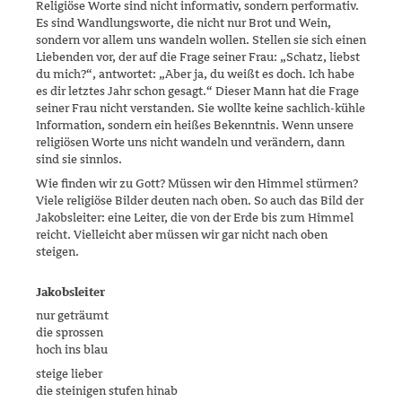
Religiöse Worte sind nicht informativ, son­dern per­formativ.
Es sind Wandlungsworte, die nicht nur Brot und Wein,
sondern vor allem uns wandeln wollen. Stellen sie sich einen
Liebenden vor, der auf die Frage seiner Frau: „Schatz, liebst
du mich?“, antwortet: „Aber ja, du weißt es doch. Ich habe
es dir letztes Jahr schon gesagt.“ Dieser Mann hat die Frage
seiner Frau nicht verstanden. Sie wollte keine sach­lich-küh­­le
Information, sondern ein heißes Bekenntnis. Wenn unsere
religiösen Worte uns nicht wandeln und verändern, dann
sind sie sinnlos.
Wie finden wir zu Gott? Müssen wir den Himmel stürmen?
Viele religiö­se Bilder deuten nach oben. So auch das Bild der
Jakobsleiter: eine Lei­ter, die von der Erde bis zum Himmel
reicht. Vielleicht aber müssen wir gar nicht nach oben
steigen.
Jakobsleiter
nur geträumt
die sprossen
hoch ins blau
steige lieber
die steinigen stufen hinab