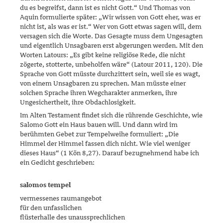
du es begreifst, dann ist es nicht Gott.“ Und Thomas von
Aquin formulierte später: „Wir wissen von Gott eher, was er
nicht ist, als was er ist.“ Wer von Gott etwas sagen will, dem
versagen sich die Worte. Das Gesagte muss dem Ungesagten
und eigent­lich Unsagbaren erst abgerungen werden. Mit den
Worten Latours: „Es gibt keine religiöse Rede, die nicht
zögerte, stotterte, unbeholfen wäre“ (Latour 2011, 120). Die
Sprache von Gott müsste durchzittert sein, weil sie es wagt,
von einem Unsagbaren zu sprechen. Man müsste einer
solchen Sprache ihren Wegcharakter anmerken, ihre
Ungesichertheit, ihre Obdachlosigkeit.
Im Alten Testament findet sich die rührende Geschichte, wie
Salomo Gott ein Haus bauen will. Und dann wird im
berühmten Gebet zur Tempelweihe formuliert: „Die
Himmel der Himmel fassen dich nicht. Wie viel weniger
dieses Haus“ (1 Kön 8,27). Darauf bezugnehmend habe ich
ein Gedicht geschrieben:
salomos tempel
vermessenes raumangebot
für den unfasslichen
flüsterhalle des unaussprechlichen