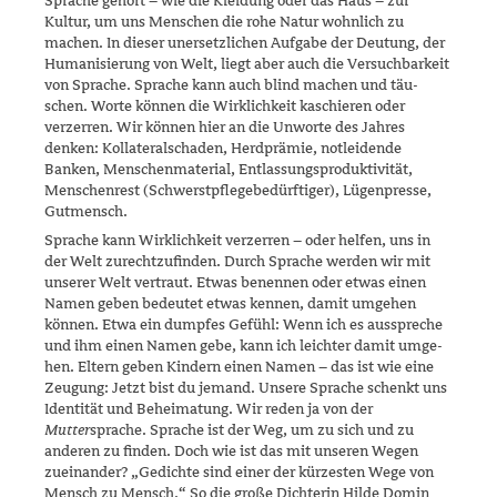
Sprache gehört – wie die Kleidung oder das Haus – zur
Kultur, um uns Menschen die rohe Natur wohnlich zu
machen. In dieser unersetzlichen Aufgabe der Deutung, der
Humanisierung von Welt, liegt aber auch die Versuchbarkeit
von Sprache. Sprache kann auch blind machen und täu­
schen. Worte können die Wirklichkeit kaschieren oder
verzerren. Wir können hier an die Unworte des Jahres
denken: Kollateralschaden, Herd­prämie, notleidende
Banken, Menschenmaterial, Entlassungs­produkti­vi­tät,
Menschenrest (Schwerstpflegebedürftiger), Lügenpresse,
Gutmensch.
Sprache kann Wirklichkeit verzerren – oder helfen, uns in
der Welt zu­rechtzufinden. Durch Sprache werden wir mit
unserer Welt vertraut. Etwas benennen oder etwas einen
Namen geben bedeutet etwas ken­nen, damit um­ge­hen
können. Etwa ein dumpfes Gefühl: Wenn ich es ausspreche
und ihm einen Namen gebe, kann ich leichter damit umge­
hen. Eltern geben Kindern einen Namen – das ist wie eine
Zeugung: Jetzt bist du jemand. Unsere Sprache schenkt uns
Identität und Behei­matung. Wir reden ja von der
Mutter
sprache. Sprache ist der Weg, um zu sich und zu
anderen zu finden. Doch wie ist das mit unseren Wegen
zueinander? „Gedichte sind einer der kürzesten Wege von
Mensch zu Mensch.“ So die große Dichterin Hilde Domin