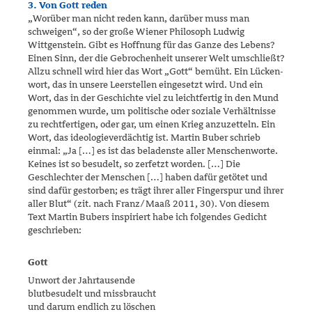
3. Von Gott reden
„Worüber man nicht reden kann, darüber muss man
schweigen“, so der große Wiener Philosoph Ludwig
Wittgenstein. Gibt es Hoffnung für das Ganze des Lebens?
Einen Sinn, der die Gebrochenheit unserer Welt um­schließt?
Allzu schnell wird hier das Wort „Gott“ bemüht. Ein Lücken­
wort, das in unsere Leerstellen eingesetzt wird. Und ein
Wort, das in der Geschichte viel zu leichtfertig in den Mund
genommen wurde, um poli­ti­sche oder soziale Verhältnisse
zu rechtfertigen, oder gar, um einen Krieg anzuzetteln. Ein
Wort, das ideologieverdächtig ist. Martin Buber schrieb
einmal: „Ja […] es ist das beladenste aller Menschenworte.
Keines ist so besudelt, so zerfetzt worden. […] Die
Geschlechter der Menschen […] haben dafür getötet und
sind dafür gestorben; es trägt ihrer aller Finger­spur und ihrer
aller Blut“ (zit. nach Franz/Maaß 2011, 30). Von diesem
Text Martin Bubers inspiriert habe ich folgendes Gedicht
geschrieben:
Gott
Unwort der Jahrtausende
blutbesudelt und missbraucht
und darum endlich zu löschen