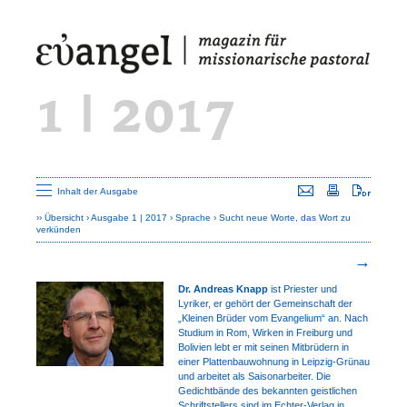
1 | 2017
Seite versenden
Seite drucken
Seite a
Inhalt der Ausgabe
Übersicht
Ausgabe 1 | 2017
Sprache
Sucht neue Worte, das Wort zu
verkünden
Dr. Andreas Knapp
ist Priester und
Lyriker, er gehört der Gemeinschaft der
„Kleinen Brüder vom Evangelium“ an. Nach
Studium in Rom, Wirken in Freiburg und
Bolivien lebt er mit sei­nen Mitbrüdern in
einer Plattenbau­wohnung in Leipzig-Grünau
und arbei­tet als Saisonarbeiter. Die
Gedicht­bän­de des bekannten geist­lichen
Schrift­stellers sind im Echter-Verlag in