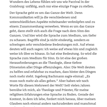
Wundern des Lebens fühlen wir uns wie Parzival in der
Gralsburg: unfähig, auch nur eine einzige Frage zu stellen.
Der Sprache geht es um das Ganze der Welt. Denn
Kommunikation will ja die verschiedenen und
unterschiedlichen Aspekte miteinander ver­knüp­fen und zu
einem Zusammenhang verweben. Wenn es um das Ganze
geht, dann stellt sich auch die Frage nach dem Sinn des
Ganzen. Und hier wird die Sprache zum Medium, um tiefer
zu schauen. Begriffe sind ja nicht eindeutig, sondern es
schwingen sehr verschiedene Bedeu­tungen mit. Auf etwas
deuten will auch sagen: Ich weise auf etwas hin und zugleich
weise ich über es hinaus. Es hat eine Bedeutung. So wird die
Sprache zum Medium für Sinn. Es ist eine der großen
Herausforde­rungen an die Theologie, diese tiefere
Dimension aller Dinge offenzu­legen. Also: Die Welt deuten
zu helfen und erfahrbar zu machen, dass hinter den Dingen
noch mehr steht. Ingeborg Bachmann sagte einmal: „Es
muss noch mehr als alles geben.“ Aber haben wir noch
Worte für diesen Mehrwert der Welt? Seit vielen Jahren
bemühe ich mich, als Theologe und Priester, für meine
religiösen Erfahrungen eine Sprache zu fin­den. Gerade der
Kontext, in dem ich lebe, fordert mich heraus, über meinen
Glauben noch einmal anders nachzudenken und manchmal