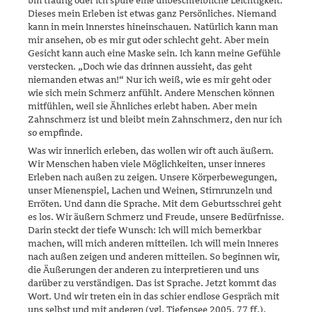
bin traurig oder ich spüre eine unbeschreibliche Leichtigkeit.
Dieses mein Erleben ist etwas ganz Persönliches. Niemand
kann in mein Innerstes hinein­schau­en. Natürlich kann man
mir ansehen, ob es mir gut oder schlecht geht. Aber mein
Gesicht kann auch eine Maske sein. Ich kann meine Gefühle
verstecken. „Doch wie das drinnen aussieht, das geht
niemanden etwas an!“ Nur ich weiß, wie es mir geht oder
wie sich mein Schmerz anfühlt. Andere Menschen können
mitfühlen, weil sie Ähnliches erlebt haben. Aber mein
Zahnschmerz ist und bleibt mein Zahnschmerz, den nur ich
so empfinde.
Was wir innerlich erleben, das wollen wir oft auch äußern.
Wir Men­schen haben viele Möglichkeiten, unser inneres
Erleben nach außen zu zeigen. Unsere Körperbewegungen,
unser Mienenspiel, Lachen und Wei­nen, Stirnrunzeln und
Erröten. Und dann die Sprache. Mit dem Geburts­schrei geht
es los. Wir äußern Schmerz und Freude, unsere Bedürfnisse.
Darin steckt der tiefe Wunsch: Ich will mich bemerkbar
machen, will mich anderen mitteilen. Ich will mein Inneres
nach außen zeigen und anderen mitteilen. So beginnen wir,
die Äußerungen der anderen zu interpretieren und uns
darüber zu verständigen. Das ist Sprache. Jetzt kommt das
Wort. Und wir treten ein in das schier endlose Gespräch mit
uns selbst und mit anderen (vgl. Tiefensee 2005, 77 ff.).