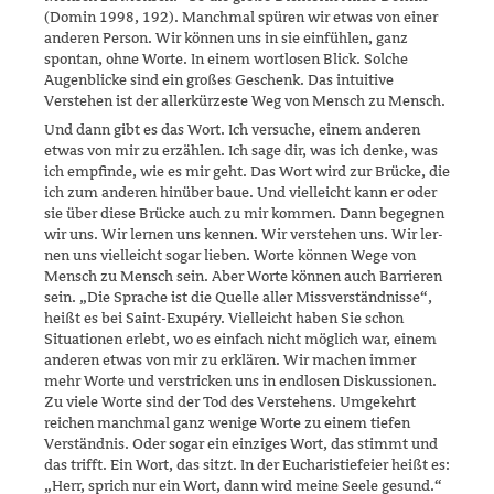
(Domin 1998, 192). Manchmal spüren wir etwas von einer
anderen Person. Wir können uns in sie einfühlen, ganz
spontan, ohne Worte. In einem wortlosen Blick. Solche
Augenblicke sind ein großes Geschenk. Das intuitive
Verstehen ist der allerkürzeste Weg von Mensch zu Mensch.
Und dann gibt es das Wort. Ich versuche, einem anderen
etwas von mir zu erzählen. Ich sage dir, was ich denke, was
ich empfinde, wie es mir geht. Das Wort wird zur Brücke, die
ich zum anderen hinüber baue. Und vielleicht kann er oder
sie über diese Brücke auch zu mir kommen. Dann begegnen
wir uns. Wir lernen uns kennen. Wir verstehen uns. Wir ler­
nen uns vielleicht sogar lieben. Worte können Wege von
Mensch zu Mensch sein. Aber Worte können auch Barrieren
sein. „Die Sprache ist die Quelle aller Missverständnisse“,
heißt es bei Saint-Exupéry. Viel­leicht haben Sie schon
Situationen erlebt, wo es einfach nicht möglich war, einem
anderen etwas von mir zu erklären. Wir machen immer
mehr Worte und verstricken uns in endlosen Diskussionen.
Zu viele Worte sind der Tod des Verstehens. Umgekehrt
reichen manchmal ganz wenige Worte zu einem tiefen
Verständnis. Oder sogar ein einziges Wort, das stimmt und
das trifft. Ein Wort, das sitzt. In der Eucharistie­feier heißt es:
„Herr, sprich nur ein Wort, dann wird meine Seele gesund.“