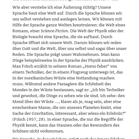
Wie aber verstehe ich eine Äußerung richtig? Unsere
Sprache baut eine Welt auf. Durch die Sprache können wir
uns selbst verstehen und ausle­gen lernen. Wir können mit
Hilfe der Sprache ganze Welten konstruie­ren: die Welt eines
Romans, einer
Science-Fiction
. Die Welt der Physik oder der
Biologie braucht eine Sprache, die sie aufbaut. Durch
Sprache öffnet sich unsere Welt. Darum können wir reden
über Gott und die Welt, über uns selbst und sogar über unser
Reden. Die Sprache prägt unser Wahrnehmen. Man kann
Dinge beispielsweise in der Sprache der Physik ausdrücken.
Max Frisch erzählt in seinem Roman „Homo faber“ von
einem Techniker, der in einem Flugzeug unterwegs ist, das
in der mexikanischen Wüste eine Notlandung machen
muss. Während andere Passagiere die Schönheit des
Mondes in der Wüste bestaunen, sagt er: „Ich bin Techniker
und gewohnt, die Dinge zu sehen wie sie sind. Ich sehe: den
Mond über der Wüste …, klarer als je, mag sein, aber eine
errechenbare Masse, die um unseren Planeten kreist, eine
Sache der Gravitation, interessant, aber wieso ein Erlebnis?“
(Frisch 1957, 28). In einer Sprache, die nur die Begriffe der
Physik kennt, kann das Staunen oder das Bewundern des
Schönen nicht vorkommen.