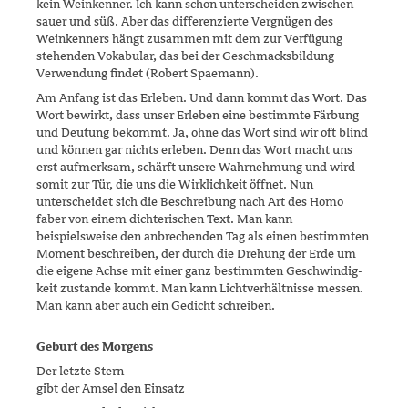
kein Weinkenner. Ich kann schon unterscheiden zwischen
sauer und süß. Aber das differen­zierte Vergnügen des
Weinkenners hängt zusam­men mit dem zur Verfü­gung
stehenden Vokabular, das bei der Geschmacksbildung
Verwendung findet (Robert Spaemann).
Am Anfang ist das Erleben. Und dann kommt das Wort. Das
Wort be­wirkt, dass unser Erleben eine bestimmte Färbung
und Deutung be­kommt. Ja, ohne das Wort sind wir oft blind
und können gar nichts erleben. Denn das Wort macht uns
erst aufmerksam, schärft unsere Wahrnehmung und wird
somit zur Tür, die uns die Wirklichkeit öffnet. Nun
unterscheidet sich die Beschreibung nach Art des Homo
faber von einem dichterischen Text. Man kann
beispielsweise den anbrechenden Tag als einen bestimmten
Moment beschreiben, der durch die Drehung der Erde um
die eigene Achse mit einer ganz bestimmten Geschwindig­
keit zustande kommt. Man kann Lichtverhältnisse messen.
Man kann aber auch ein Gedicht schreiben.
Geburt des Morgens
Der letzte Stern
gibt der Amsel den Einsatz