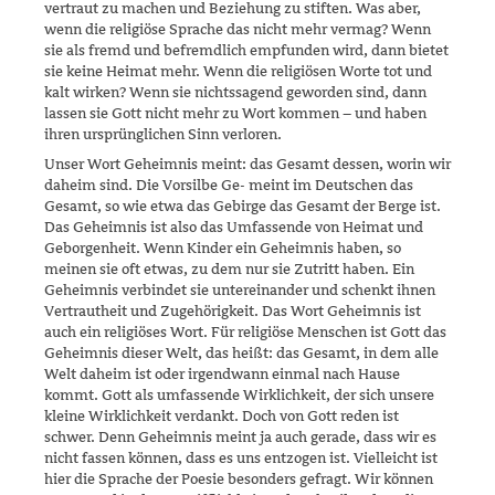
vertraut zu machen und Beziehung zu stiften. Was aber,
wenn die religiöse Sprache das nicht mehr vermag? Wenn
sie als fremd und befremdlich empfunden wird, dann bietet
sie keine Heimat mehr. Wenn die religiösen Worte tot und
kalt wirken? Wenn sie nichtssagend geworden sind, dann
lassen sie Gott nicht mehr zu Wort kommen – und haben
ihren ursprünglichen Sinn verloren.
Unser Wort Geheimnis meint: das Gesamt dessen, worin wir
daheim sind. Die Vorsilbe Ge- meint im Deutschen das
Gesamt, so wie etwa das Gebirge das Gesamt der Berge ist.
Das Geheimnis ist also das Umfassen­de von Heimat und
Geborgenheit. Wenn Kinder ein Geheimnis haben, so
meinen sie oft etwas, zu dem nur sie Zutritt haben. Ein
Geheimnis ver­bin­det sie untereinander und schenkt ihnen
Vertrautheit und Zugehö­rigkeit. Das Wort Geheimnis ist
auch ein religiöses Wort. Für religiöse Menschen ist Gott das
Geheimnis dieser Welt, das heißt: das Gesamt, in dem alle
Welt daheim ist oder irgendwann einmal nach Hause
kommt. Gott als umfassende Wirklichkeit, der sich unsere
kleine Wirklichkeit verdankt. Doch von Gott reden ist
schwer. Denn Geheimnis meint ja auch gerade, dass wir es
nicht fassen können, dass es uns entzogen ist. Vielleicht ist
hier die Sprache der Poesie besonders gefragt. Wir können