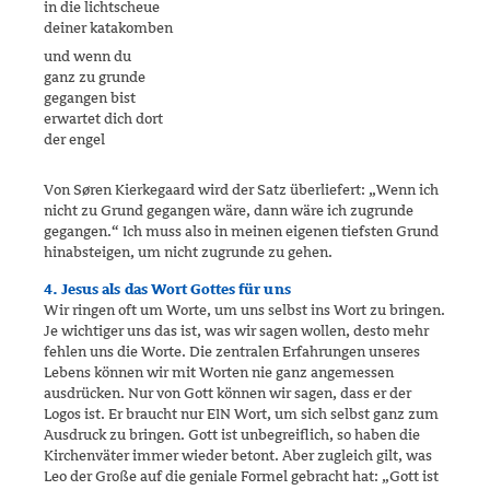
in die lichtscheue
deiner katakomben
und wenn du
ganz zu grunde
gegangen bist
erwartet dich dort
der engel
Von Søren Kierkegaard wird der Satz überliefert: „Wenn ich
nicht zu Grund gegangen wäre, dann wäre ich zugrunde
gegangen.“ Ich muss also in meinen eigenen tiefsten Grund
hinabsteigen, um nicht zugrunde zu gehen.
4. Jesus als das Wort Gottes für uns
Wir ringen oft um Worte, um uns selbst ins Wort zu bringen.
Je wichti­ger uns das ist, was wir sagen wollen, desto mehr
fehlen uns die Worte. Die zentralen Erfahrungen unseres
Lebens können wir mit Worten nie ganz angemessen
ausdrücken. Nur von Gott können wir sagen, dass er der
Logos ist. Er braucht nur EIN Wort, um sich selbst ganz zum
Aus­druck zu bringen. Gott ist unbegreiflich, so haben die
Kirchenväter im­mer wieder betont. Aber zugleich gilt, was
Leo der Große auf die geniale Formel gebracht hat: „Gott ist