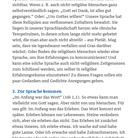
sichtbar. Wenn z. B. auch nicht‑re­­li­giöse Menschen ganz
selbstverständlich sagen: „Gott sei Dank, ist alles gut
gegangen.“ Oder: „Um Gottes willen!“ Unsere Sprache hat
diese Reliquien aus verflossenen Zeitaltern bewahrt. Sie
liegen in unse­rer Sprachlandschaft herum wie römische
Tempelruinen, in denen schon lange nicht mehr gebetet
wird, die man aber auch nicht abreißt – aus Pie­tät. Mag
sein, dass sie irgendwann verfallen und Gras darüber
wächst. Oder finden die religiösen Menschen wieder eine
Sprache, um ihre Erfahrungen zu kommunizieren? Und
kann eine solche Sprache auch nicht‑religiösen Zeitgenossen
zum Schlüssel werden, um selber in religiöse
Erfahrungsräume einzutreten? Zu diesen Fragen sollen ein
paar Gedanken und Gedichte Anregungen geben.
2. Zur Sprache kommen
„Im Anfang war das Wort“ (Joh 1,1). So etwas kann man
vielleicht von Gott sagen. Aber nicht von uns Menschen. Für
uns gilt: Im Anfang war das Erleben. Das Wort kommt erst
später. Erleben können nur Lebewe­­sen. Steine verändern
sich, aber sie erleben das nicht. Das Erleben ist zunächst
etwas Inneres. Ich erlebe etwas. Ich wache auf und habe
gute Laune. Oder ich erwache und habe Zahnschmerzen. Ich