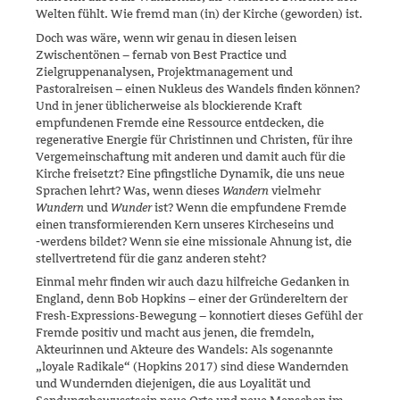
Welten fühlt. Wie fremd man (in) der Kirche (geworden) ist.
Doch was wäre, wenn wir genau in diesen leisen
Zwischentönen – fern­ab von Best Practice und
Zielgruppenanalysen, Projektmanagement und
Pastoralreisen – einen Nukleus des Wandels finden können?
Und in jener üblicherweise als blockierende Kraft
empfundenen Fremde eine Res­sour­ce entdecken, die
regenerative Energie für Christinnen und Christen, für ihre
Vergemeinschaftung mit anderen und damit auch für die
Kirche freisetzt? Eine pfingstliche Dynamik, die uns neue
Sprachen lehrt? Was, wenn dieses
Wandern
vielmehr
Wundern
und
Wunder
ist? Wenn die emp­fundene Fremde
einen transformierenden Kern unseres Kircheseins und
‑werdens bildet? Wenn sie eine missionale Ahnung ist, die
stellvertre­tend für die ganz anderen steht?
Einmal mehr finden wir auch dazu hilfreiche Gedanken in
England, denn Bob Hopkins – einer der Gründereltern der
Fresh-Expressions-Bewegung – konnotiert dieses Gefühl der
Fremde positiv und macht aus jenen, die fremdeln,
Akteurinnen und Akteure des Wandels: Als soge­nannte
„loya­le Radikale“ (Hopkins 2017) sind diese Wandernden
und Wundernden diejenigen, die aus Loyalität und