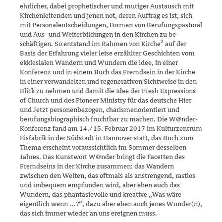
ehrlicher, dabei prophetischer und mutiger Austausch mit
Kirchenleitenden und jenen not, deren Auftrag es ist, sich
mit Personalentscheidungen, Formen von Berufungspastoral
und Aus- und Weiterbildungen in den Kirchen zu be­
2
schäftigen. So entstand im Rahmen von Kirche
auf der
Basis der Erfah­rung vieler leise erzählter Geschichten vom
ekklesialen Wandern und Wundern die Idee, in einer
Konferenz und in einem Buch das Fremdsein in der Kirche
in einer verwandelten und regenerativen Sichtweise in den
Blick zu nehmen und damit die Idee der Fresh Expressions
of Church und des Pioneer Ministry für das deutsche Hier
und Jetzt per­so­nen­bezo­gen, charismenorientiert und
berufungsbiographisch fruchtbar zu ma­chen. Die W@nder-
Konferenz fand am 14./‌15. Februar 2017 im Kultur­zentrum
Eisfabrik in der Südstadt in Hannover statt, das Buch zum
The­ma erscheint voraussichtlich im Sommer desselben
Jahres. Das Kunst­wort W@nder bringt die Facetten des
Fremdseins in der Kirche zusam­men: das Wandern
zwischen den Welten, das oftmals als an­stren­gend, rastlos
und unbequem empfunden wird, aber eben auch das
Wundern, das phantasievolle und kreative „Was wäre
eigentlich wenn …?“, dazu aber eben auch jenes Wunder(n),
das sich immer wieder an uns ereignen muss.