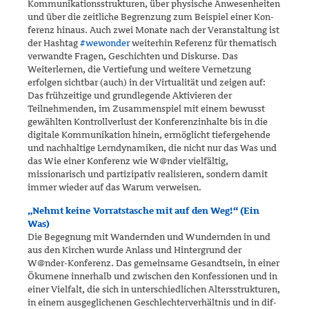
Kommunikationsstrukturen, über physische An­we­sen­heiten
und über die zeitliche Begrenzung zum Beispiel einer Kon­
ferenz hinaus. Auch zwei Monate nach der Veranstaltung ist
der Hashtag
#wewonder
weiterhin Referenz für thematisch
verwandte Fragen, Ge­schichten und Diskurse. Das
Weiterlernen, die Vertiefung und weitere Vernetzung
erfolgen sichtbar (auch) in der Virtualität und zeigen auf:
Das frühzeitige und grundlegende Aktivieren der
Teilnehmenden, im Zusammenspiel mit einem bewusst
gewählten Kontrollverlust der Konferenzinhalte bis in die
digitale Kommunikation hinein, ermöglicht tiefergehende
und nachhaltige Lerndynamiken, die nicht nur das Was und
das Wie einer Konferenz wie W@nder vielfältig,
missionarisch und partizipativ realisieren, sondern damit
immer wieder auf das Warum verweisen.
„Nehmt keine Vorratstasche mit auf den Weg!“ (Ein
Was)
Die Begegnung mit Wandernden und Wundernden in und
aus den Kir­chen wurde Anlass und Hintergrund der
W@nder-Konferenz. Das ge­mein­same Gesandtsein, in einer
Ökumene innerhalb und zwischen den Konfessionen und in
einer Vielfalt, die sich in unterschiedlichen Alters­strukturen,
in einem ausgeglichenen Geschlechterverhältnis und in dif­