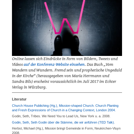
Online lassen sich Eindrücke in Form von Bildern, Tweets und
Videos
auf der Konferenz-Website einsehen
. Das Buch „Vom
Wandern und Wundern. Fremd sein und prophetische Ungeduld
in der Kirche“ (herausgegeben von Maria Herrmann und
Sandra Bils) erscheint voraussichtlich im Juli 2017 im Echter
Verlag in Würzburg.
Literatur
Church House Publishing (Hg.), Mission-shaped Church. Church Planting
and Fresh Expressions of Church in a Changing Context, London 2004.
Godin, Seth, Tribes. We Need You to Lead Us, New York u. a. 2008.
Godin, Seth, Seth Godin über die Stämme, die wir anführen (TED Talk).
Herbst, Michael (Hg.), Mission bringt Gemeinde in Form, Neukirchen-Vluyn
2008.