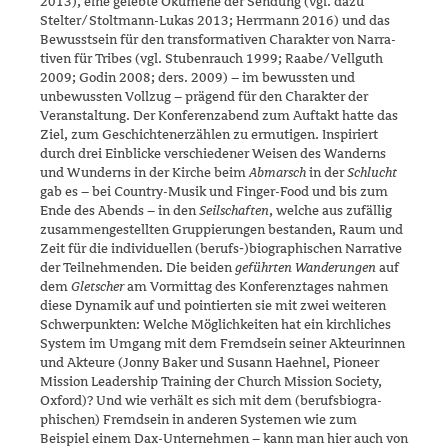
2013), eine gelebte Ökume­ne der Sendung (vgl. dazu
Stelter/‌Stoltmann-Lukas 2013; Herrmann 2016) und das
Bewusstsein für den transformativen Charakter von Narra­
tiven für Tribes (vgl. Stubenrauch 1999; Raabe/Vell­guth
2009; Godin 2008; ders. 2009) – im bewussten und
unbewussten Vollzug – prägend für den Charakter der
Veranstaltung. Der Konferenz­abend zum Auftakt hatte das
Ziel, zum Geschichtenerzählen zu ermu­tigen. Inspiriert
durch drei Einblicke verschiedener Weisen des Wan­derns
und Wunderns in der Kirche beim
Abmarsch
in der
Schlucht
gab es – bei Country-Musik und Finger-Food und bis zum
Ende des Abends – in den
Seilschaften
, welche aus zufällig
zusammengestellten Gruppie­rungen bestanden, Raum und
Zeit für die individuellen (berufs‑)biogra­phi­schen Narrative
der Teilneh­menden. Die beiden
geführten Wande­rungen
auf
dem
Gletscher
am Vor­mittag des Konferenztages nahmen
diese Dynamik auf und pointierten sie mit zwei weiteren
Schwer­punk­ten: Welche Möglichkeiten hat ein kirchliches
System im Umgang mit dem Fremdsein seiner Akteurinnen
und Akteure (Jonny Baker und Susann Haehnel, Pioneer
Mission Leader­ship Training der Church Mission Society,
Oxford)? Und wie verhält es sich mit dem (berufs­bio­gra­
phischen) Fremdsein in anderen Systemen wie zum
Beispiel einem Dax-Unternehmen – kann man hier auch von