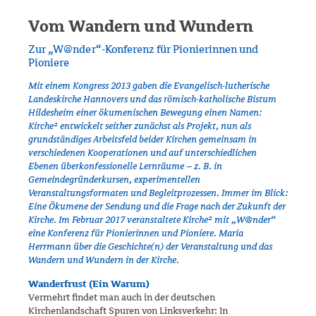
Vom Wandern und Wundern
Zur „W@nder“-Konferenz für Pionierinnen und
Pioniere
Mit einem Kongress 2013 gaben die Evangelisch-lutherische
Landeskir­che Hannovers und das römisch-katholische Bistum
Hildesheim einer ökume­nischen Bewegung einen Namen:
Kirche² entwickelt seither zunächst als Projekt, nun als
grundständiges Arbeitsfeld beider Kirchen gemeinsam in
verschiedenen Kooperationen und auf unterschiedlichen
Ebenen über­kon­fessionelle Lernräume – z. B. in
Gemeindegründer­kursen, experimen­tellen
Veranstaltungsformaten und Begleit­prozes­sen. Immer im Blick:
Eine Öku­mene der Sendung und die Frage nach der Zukunft der
Kirche. Im Februar 2017 veranstaltete Kirche² mit „W@nder“
eine Konferenz für Pionierinnen und Pioniere. Maria
Herrmann über die Geschichte(n) der Veranstaltung und das
Wandern und Wundern in der Kirche.
Wanderfrust (Ein Warum)
Vermehrt findet man auch in der deutschen
Kirchenlandschaft Spuren von Linksverkehr: In