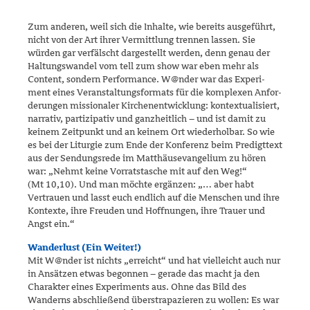
Zum anderen, weil sich die Inhalte, wie bereits ausgeführt,
nicht von der Art ihrer Vermittlung trennen lassen. Sie
würden gar verfälscht darge­stellt werden, denn genau der
Haltungswandel vom tell zum show war eben mehr als
Content, sondern Performance. W@nder war das Experi­
ment eines Veranstaltungsformats für die komplexen Anfor­
derungen missionaler Kirchenentwicklung: kontextualisiert,
narrativ, partizipativ und ganzheitlich – und ist damit zu
keinem Zeitpunkt und an keinem Ort wiederholbar. So wie
es bei der Liturgie zum Ende der Konferenz beim Predigttext
aus der Sendungsrede im Matthäus­evange­lium zu hören
war: „Nehmt keine Vorratstasche mit auf den Weg!“
(Mt 10,10). Und man möchte ergänzen: „… aber habt
Vertrauen und lasst euch endlich auf die Menschen und ihre
Kontexte, ihre Freuden und Hoff­nungen, ihre Trauer und
Angst ein.“
Wanderlust (Ein Weiter!)
Mit W@nder ist nichts „erreicht“ und hat vielleicht auch nur
in Ansät­zen etwas begonnen – gerade das macht ja den
Charakter eines Experi­ments aus. Ohne das Bild des
Wanderns abschließend überstrapazieren zu wol­len: Es war