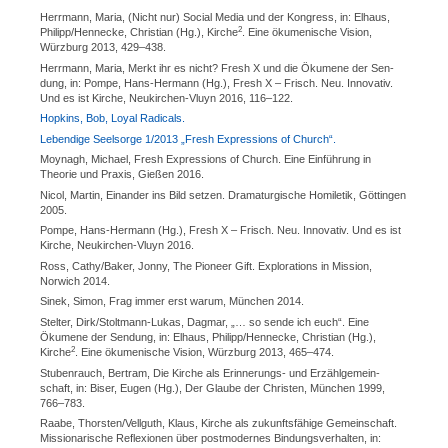
Herrmann, Maria, (Nicht nur) Social Media und der Kongress, in: Elhaus,
2
Philipp/‌Hennecke, Christian (Hg.), Kirche
. Eine ökumenische Vision,
Würzburg 2013, 429–438.
Herrmann, Maria, Merkt ihr es nicht? Fresh X und die Ökumene der Sen­
dung, in: Pompe, Hans-Hermann (Hg.), Fresh X – Frisch. Neu. Innovativ.
Und es ist Kirche, Neukirchen-Vluyn 2016, 116–122.
Hopkins, Bob, Loyal Radicals.
Lebendige Seelsorge 1/2013 „Fresh Expressions of Church“.
Moynagh, Michael, Fresh Expressions of Church. Eine Einführung in
Theorie und Praxis, Gießen 2016.
Nicol, Martin, Einander ins Bild setzen. Dramaturgische Homiletik, Göttingen
2005.
Pompe, Hans-Hermann (Hg.), Fresh X ­– Frisch. Neu. Innovativ. Und es ist
Kirche, Neukirchen-Vluyn 2016.
Ross, Cathy/‌Baker, Jonny, The Pioneer Gift. Explorations in Mission,
Norwich 2014.
Sinek, Simon, Frag immer erst warum, München 2014.
Stelter, Dirk/‌Stoltmann-Lukas, Dagmar, „… so sende ich euch“. Eine
Ökumene der Sendung, in: Elhaus, Philipp/‌Hennecke, Christian (Hg.),
2
Kirche
. Eine ökumenische Vision, Würzburg 2013, 465–474.
Stubenrauch, Bertram, Die Kirche als Erinnerungs- und Erzähl­gemein­
schaft, in: Biser, Eugen (Hg.), Der Glaube der Christen, München 1999,
766–783.
Raabe, Thorsten/‌Vellguth, Klaus, Kir­che als zukunftsfähige Gemeinschaft.
Missionarische Reflexionen über post­modernes Bindungsverhalten, in: