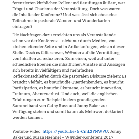
fe­­renzierten kirchlichen Rollen und Berufungen äußert, war
Erbgut und Charisma der Veranstaltung. Doch was waren
die Inhalte der Konfe­renz? Und was lässt sich ohne eine
Teilnahme in pastorale Wander- und Wun­der­karten
eintragen?
Die Nachfragen dazu erreichten uns als Veranstaltende
schon vor der Konferenz – nicht nur durch Medien, von
kirchenleitender Seite und in Artikelanfragen, wie an dieser
Stelle. Doch es fällt schwer, W@nder auf die Vermittlung
von Inhalten zu reduzieren. Zum einen, weil auf unter­
schiedlichen Ebenen die inhaltlichen Ansätze und Aussagen
sich bereits in vielfältigen und mehrfachen
Reflexionsschleifen durch die pastoralen Diskurse ziehen: Es
braucht Vielfalt, es braucht die Querdenkenden, es braucht
Partizipation, es braucht Ökumene, es braucht Innovation,
Frei­raum, Abenteuerlust. Und auch, weil die englischen
Erfahrungen zum Beispiel in dem grundlegenden
Sammelband von Cathy Ross und Jonny Baker zur
Verfügung stehen und somit kaum als Mehrwert deklariert
werden können.
Youtube-Video:
https://youtu.be/5-CmL2YNWPU
: Jonny
Baker und Susan Haehnel – W@nder-Konferenz 2017