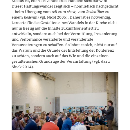
Modus ist, eben als verändertes Handeln sicht­bar wird.
Dieser Haltungswandel zeigt sich – homiletisch nachgedacht
– beim Übergang vom
tell
zum
show
, vom
RedenÜber
zu
einem
RedenIn
(vgl. Nicol 2005). Daher ist es notwendig,
Lernorte für das Gestalten eines Wandels in der Kirche nicht
nur in Bezug auf die Inhalte zukunfts­orientiert zu
entwickeln, sondern auch bei der Vermittlung, Inszenie­rung
und Performance veränderte und verändernde
Voraussetzungen zu schaf­fen. So lohnt es sich, nicht nur auf
das Warum und die Gründe der Entstehung der Konferenz
zu achten, sondern auch auf das Wie und die einzelnen
gestalterischen Grundzüge der Veranstaltung (vgl. dazu
Sinek 2014).