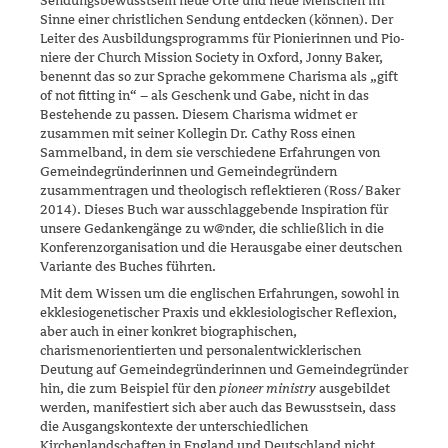
Sendungs­bewusstsein neue Orte und neue Menschen im
Sinne einer christlichen Sendung entdecken (kön­nen). Der
Leiter des Ausbildungsprogramms für Pio­nierin­nen und Pio­
nie­re der Church Mission Society in Oxford, Jonny Baker,
benennt das so zur Sprache gekommene Charisma als „gift
of not fitting in“ – als Ge­schenk und Gabe, nicht in das
Bestehende zu passen. Diesem Charisma widmet er
zusammen mit seiner Kollegin Dr. Cathy Ross einen
Sammel­band, in dem sie verschiedene Erfahrungen von
Gemeindegründerinnen und Gemeindegründern
zusammentragen und theologisch reflektieren (Ross/‌Baker
2014). Dieses Buch war aus­schlag­gebende Inspiration für
unsere Gedanken­gänge zu w@nder, die schließ­lich in die
Konferenzorga­ni­sation und die Herausgabe einer deutschen
Variante des Buches führten.
Mit dem Wissen um die englischen Erfahrungen, sowohl in
ekklesio­gene­tischer Praxis und ekklesiologischer Reflexion,
aber auch in einer konkret biographischen,
charismenorientierten und personalentwickle­rischen
Deutung auf Gemeindegründerinnen und Gemeindegründer
hin, die zum Beispiel für den
pioneer ministry
ausgebildet
werden, mani­fes­tiert sich aber auch das Bewusstsein, dass
die Ausgangskontexte der unterschiedlichen
Kirchenlandschaften in England und Deutsch­land nicht