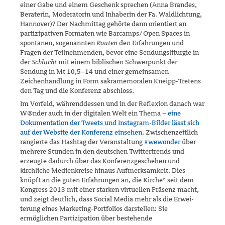
einer Gabe und einem Geschenk sprechen (Anna Brandes,
Beraterin, Mo­deratorin und Inhaberin der Fa. Waldlichtung,
Hannover)? Der Nach­mittag gehörte dann orientiert an
partizipativen Formaten wie Bar­camps/‌Open Spaces in
spontanen, sogenannten
Routen
den Erfahrun­gen und
Fragen der Teilnehmenden, bevor eine Sendungsliturgie in
der
Schlucht
mit einem biblischen Schwerpunkt der
Sendung in Mt 10,5–14 und einer gemein­samen
Zeichenhandlung in Form sakramemoralen Kneipp-Tretens
den Tag und die Konferenz abschloss.
Im Vorfeld, währenddessen und in der Reflexion danach war
W@nder auch in der digitalen Welt ein Thema –
eine
Dokumentation der Tweets und Instagram-Bilder lässt sich
auf der Website der Konferenz einsehen
. Zwischenzeitlich
rangierte das Hashtag der Veranstal­­tung
#wewonder
über
mehrere Stunden in den deutschen Twittertrends und
erzeugte dadurch über das Konferenzgeschehen und
kirchliche Me­dien­kreise hinaus Aufmerksamkeit. Dies
knüpft an die guten Erfahrun­gen an, die Kirche² seit dem
Kongress 2013 mit einer starken virtuellen Präsenz macht,
und zeigt deutlich, dass Social Media mehr als die Erwei­
terung eines Marketing-Portfolios darstellen: Sie
ermöglichen Partizipa­tion über bestehende