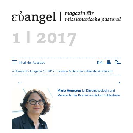
1 | 2017
Seite versenden
Seite drucken
Seite a
Inhalt der Ausgabe
Übersicht
Ausgabe 1 | 2017
Termine & Berichte
W@nder-Konferenz
Maria Hermann
ist Diplomtheologin und
Referentin für Kirche² im Bistum Hildesheim.