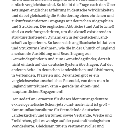
einfach vergleichbar sind. So bleibt die Frage nach den Über­
set­zungen englischer Erfahrung in deutsche Wirklichkeiten
und dabei gleichzeitig die Anforderung eines ehrlichen und
zukunfts­orien­tierten Umgangs mit deutschen Biographien
und Strukturen. Die englischen Abbrüche (und Aufbrüche!)
sind zu weit fortgeschritten, um die aktuell existierenden
strukturerhaltenden Dynamiken in der deutschen Land­
schaft zu ignorieren. So lassen sich anglikanische Initiativen
und Struk­turmaßnahmen, wie die in der Church of England
anerkannte Ausbil­dung und Beauftragung zur
Gemeindegründerin und zum Gemeinde­gründer, derzeit
nicht einfach auf das deutsche System übertragen. Auf der
anderen Seite: In deutschen Landeskirchen und Bistümern,
in Ver­bänden, Pfarreien und Dekanaten gibt es ein
vergleichsweise ansehn­li­ches Potential, von dem man in
England nur träumen kann – gerade im ehren- und
hauptamtlichen Engagement!
Der Bedarf an Lernorten für dieses hier nur angedeutete
ekklesiogeneti­sche Schon-jetzt-und-noch-nicht ist groß –
Kommunikationsräume für Fremdelnde deutscher
Landeskirchen und Bistümer, sowie Verbände, Werke und
Freikirchen, gibt es wenige auf der pastoraltheologischen
Wanderkarte. Gleichsam tut ein vertrauensvoller und