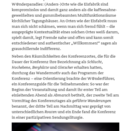
W@nderparadies: (Anders-)Orte wie die Eisfabrik sind
kompromisslos und damit ganz anders als die kaffee­sahne­
geweißelten und gummibebaumten Multifunktionsräume
kirch­licher Tagungshäuser. An Orten wie der Eisfabrik muss
man sich nicht schä­men, wenn man sich fremd fühlt – die
ausgeprägte Kontextualität eines solchen Ortes weiß darum,
spielt damit, legt Fremde nahe und offen und kann somit
entschiedener und authentischer „Willkommen!“ sagen als
grauschillernde Indifferenz.
Neben den Räumlichkeiten des Konferenzortes, die für die
Dauer der Kon­ferenz ihre Bezeichnung als
Schlucht
,
Hochebene, Berghütte
und
Glet­scher
erhalten hatten,
durchzog das Wandermotiv auch das Programm der
Konferenz – eine Orientierung brachte der W@nderführer,
ein Kon­ferenzguide für die Teilnehmenden: So war der
Beginn der Veranstal­tung und damit ihr erster Teil am
einleitenden Abend als
Abmarsch
beti­telt, der zweite Teil am
Vormittag des Konferenztages als
geführte Wan­de­rungen
benannt, der dritte Teil am Nachmittag war geprägt von
unter­schiedlichen
Routen
und ein Ende fand die Konferenz
in einer partizipa­tiven Sendungsliturgie.