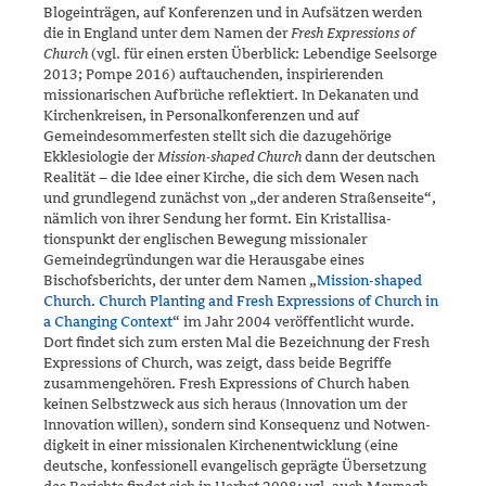
Blogeinträgen, auf Konferenzen und in Aufsätzen werden
die in England unter dem Namen der
Fresh Expressions of
Church
(vgl. für einen ersten Überblick: Lebendige Seelsorge
2013; Pompe 2016) auftauchenden, inspirierenden
missionarischen Aufbrüche reflek­tiert. In Dekanaten und
Kirchenkreisen, in Personalkonferenzen und auf
Gemeindesommerfesten stellt sich die dazugehörige
Ekklesiologie der
Mission-shaped Church
dann der deutschen
Realität – die Idee einer Kir­che, die sich dem Wesen nach
und grundlegend zunächst von „der ande­ren Straßenseite“,
nämlich von ihrer Sendung her formt. Ein Kristalli­sa­
tionspunkt der englischen Bewegung missionaler
Gemeinde­gründun­gen war die Herausgabe eines
Bischofsberichts, der unter dem Namen „
Mission-shaped
Church. Church Planting and Fresh Expressions of Church in
a Changing Context
“ im Jahr 2004 veröffentlicht wurde.
Dort findet sich zum ersten Mal die Bezeichnung der Fresh
Expressions of Church, was zeigt, dass beide Begriffe
zusammengehören. Fresh Expressions of Church haben
keinen Selbstzweck aus sich heraus (Inno­vation um der
Innovation willen), sondern sind Konsequenz und Not­wen­
digkeit in einer missionalen Kirchenentwicklung (eine
deutsche, konfessionell evangelisch geprägte Übersetzung