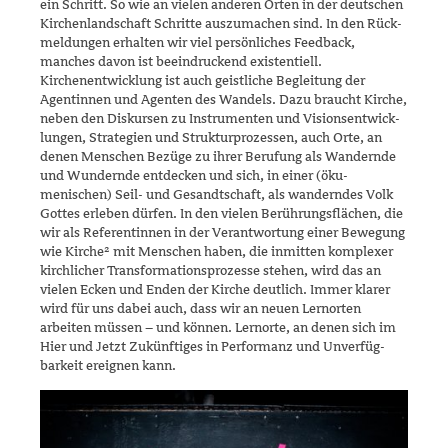
ein Schritt. So wie an vielen anderen Orten in der deutschen
Kirchenlandschaft Schritte auszumachen sind. In den Rück­
meldungen erhalten wir viel persönliches Feedback,
manches davon ist beeindru­ckend existentiell.
Kirchenentwicklung ist auch geistliche Begleitung der
Agentinnen und Agenten des Wandels. Dazu braucht Kirche,
neben den Diskursen zu Instrumenten und Visions­ent­wick­
lungen, Strategien und Strukturprozessen, auch Orte, an
denen Menschen Bezüge zu ihrer Beru­fung als Wandernde
und Wundernde entdecken und sich, in einer (öku­
menischen) Seil- und Gesandtschaft, als wanderndes Volk
Gottes erle­ben dürfen. In den vielen Berüh­rungs­flächen, die
wir als Referentinnen in der Verantwortung einer Bewe­gung
wie Kirche²
mit Menschen haben, die inmitten komplexer
kirch­licher Transformationsprozesse stehen, wird das an
vielen Ecken und Enden der Kirche deutlich. Immer klarer
wird für uns dabei auch, dass wir an neuen Lernorten
arbeiten müssen – und können. Lernorte, an denen sich im
Hier und Jetzt Zukünftiges in Performanz und Unver­füg­
barkeit ereignen kann.