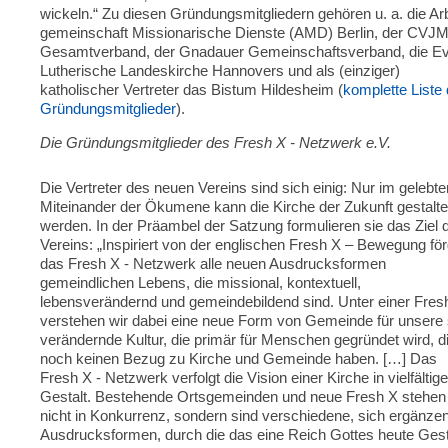
wickeln.“ Zu diesen Gründungsmitgliedern gehören u. a. die Arb
ge­meinschaft Missionarische Dienste (AMD) Berlin, der CVJM
Gesamt­verband, der Gnadauer Gemeinschaftsverband, die Ev
Lutherische Landeskirche Hannovers und als (einziger)
katholischer Vertreter das Bistum Hildesheim (
komplette Liste 
Gründungsmitglieder
).
Die Gründungsmitglieder des Fresh X - Netzwerk e.V.
Die Vertreter des neuen Vereins sind sich einig: Nur im gelebte
Mitein­ander der Ökumene kann die Kirche der Zukunft gestalte
werden. In der Präambel der Satzung formulieren sie das Ziel 
Vereins: „Inspiriert von der englischen Fresh X – Bewegung för
das Fresh X - Netzwerk alle neuen Ausdrucksformen
gemeindlichen Lebens, die mis­sio­nal, kon­tex­tuell,
lebensverändernd und gemeindebildend sind. Unter einer Fres
verstehen wir dabei eine neue Form von Gemeinde für unsere 
verändernde Kultur, die primär für Menschen gegründet wird, d
noch keinen Bezug zu Kirche und Gemeinde haben. […] Das
Fresh X - Netzwerk verfolgt die Vision einer Kirche in vielfältige
Ge­stalt. Beste­hende Ortsgemeinden und neue Fresh X stehen
nicht in Konkurrenz, son­dern sind verschiedene, sich ergänze
Aus­drucks­formen, durch die das eine Reich Gottes heute Gest