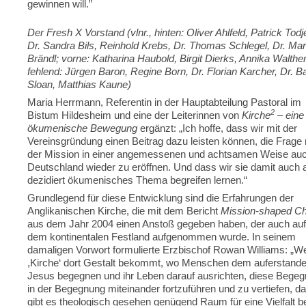
gewinnen will.”
Der Fresh X Vorstand (vlnr., hinten: Oliver Ahlfeld, Patrick Todj
Dr. Sandra Bils, Reinhold Krebs, Dr. Thomas Schlegel, Dr. Mar
Brändl; vorne: Katharina Haubold, Birgit Dierks, Annika Walther
fehlend: Jürgen Baron, Regine Born, Dr. Florian Karcher, Dr. B
Sloan, Matthias Kaune)
Maria Herrmann, Referentin in der Hauptabteilung Pastoral im
2
Bistum Hildesheim und eine der Leiterinnen von
Kirche
– eine
ökumenische Be­we­gung
ergänzt: „Ich hoffe, dass wir mit der
Vereinsgründung einen Beitrag dazu leisten können, die Frage
der Mission in einer ange­mes­senen und achtsamen Weise auc
Deutschland wieder zu eröff­nen. Und dass wir sie damit auch 
dezidiert ökumenisches Thema begreifen lernen.“
Grundlegend für diese Entwicklung sind die Erfahrungen der
Anglikani­schen Kirche, die mit dem Bericht
Mission-shaped C
aus dem Jahr 2004 einen Anstoß gegeben haben, der auch auf
dem kontinentalen Festland aufgenommen wurde. In seinem
damaligen Vorwort for­mu­lier­te Erzbischof Rowan Williams: „
,Kirche‘ dort Gestalt be­kommt, wo Menschen dem auferstand
Jesus begegnen und ihr Leben darauf ausrichten, diese Bege
in der Begegnung mit­ein­ander fortzufüh­ren und zu vertiefen, d
gibt es theologisch gesehen genügend Raum für eine Vielfalt b