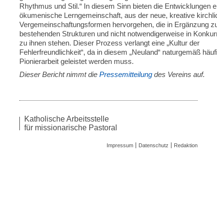
Rhythmus und Stil.“ In diesem Sinn bieten die Ent­wicklungen e
ökumenische Lern­ge­meinschaft, aus der neue, kreative kirchl
Ver­ge­mein­schaf­tungs­formen hervor­gehen, die in Ergänzung z
bestehenden Strukturen und nicht not­wen­digerweise in Konku
zu ihnen stehen. Dieser Prozess verlangt eine „Kultur der
Fehlerfreund­lichkeit“, da in diesem „Neuland“ naturgemäß häuf
Pionierarbeit ge­leistet werden muss.
Dieser Bericht nimmt die
Pressemitteilung
des Vereins auf.
Katholische Arbeitsstelle
für missionarische Pastoral
Impressum
Datenschutz
Redaktion