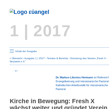
1 | 2017
Seite 
Inhalt der Ausgabe
Übersicht
Ausgabe 1 | 2017
Termine & Berichte
Gründung des Vereins „Fresh X -
Netzwerk e.V.“
Dr. Markus-Liborius Hermann
ist Referent 
Evangelisierung und mis­sionarische Pastoral 
Katholi­schen Arbeitsstelle für missionarische
Pastoral.
Kirche in Bewegung: Fresh X
wächst weiter und gründet Verein