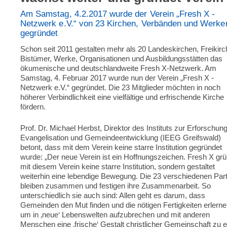
Am Samstag, 4.2.2017 wurde der Verein „Fresh X -
Netzwerk e.V.“ von 23 Kirchen, Verbänden und Werke
gegründet
Schon seit 2011 gestalten mehr als 20 Landeskirchen, Freikirc
Bistümer, Werke, Organisationen und Ausbildungsstätten das
ökumeni­sche und deutschlandweite Fresh X-Netzwerk. Am
Samstag, 4. Februar 2017 wurde nun der Verein „Fresh X -
Netzwerk e.V.“ gegründet. Die 23 Mitglieder möchten in noch
höherer Verbindlichkeit eine vielfältige und erfrischende Kirche
fördern.
Prof. Dr. Michael Herbst, Direktor des Instituts zur Erforschun
Evangelisation und Gemeindeentwicklung (IEEG Greifswald)
betont, dass mit dem Verein keine starre Institution gegründet
wurde: „Der neue Verein ist ein Hoffnungszeichen. Fresh X gr
mit diesem Verein keine starre Institution, sondern gestaltet
weiterhin eine leben­dige Bewegung. Die 23 verschiedenen Par
bleiben zusammen und festigen ihre Zusammenarbeit. So
unterschiedlich sie auch sind: Allen geht es darum, dass
Gemeinden den Mut finden und die nötigen Fertig­keiten erlerne
um in ‚neue‘ Lebenswelten aufzubrechen und mit an­deren
Menschen eine ‚frische‘ Gestalt christlicher Gemeinschaft zu e