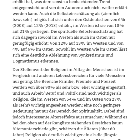
erhöht hat, was dem sonst zu beobachtenden Trend
entgegensteht und von den Autoren auch nicht weiter erklärt
werden kann. Auch die Selbstein­schät­­­zung als (ziemlich
bzw. sehr) religiös hat sich unter den Ostdeut­schen von 6%
(2008) auf 12% (2013) erhöht, im Westen ist sie von 18%
auf 21% gestiegen. Die spirituelle Selbsteinschätzung hat
sich dagegen sowohl im Westen als auch im Osten nur
geringfügig erhöht: Von 12% auf 13% im Westen und von
4% auf 6% im Osten. Sowohl im Westen wie im Osten lässt
sich eine deutliche Ablehnung von Synkretismus und
Dogmatismus erkennen.
Der Stellenwert der Religion im Alltag der Menschen ist im
Vergleich mit anderen Lebensbereichen für viele Menschen
nur gering: Die Berei­che Familie, Freunde und Freizeit
werden von über 90% als sehr bzw. eher wichtig eingestuft,
und auch Arbeit/Beruf und Politik sind noch wichtiger als
Religion, die im Westen von 54% und im Osten von 27%
als (sehr) wichtig angesehen werden; eine noch geringere
Bedeutung hat nur der Bereich der Spiritualität. Dabei sind
jedoch interessante Alters­effekte auszumachen: Während es
bei den oben auf der Rangliste ste­hen­den Bereichen kaum
Altersunterschiede gibt, schätzen die Älteren (über 60
Jahre) Religion als deutlich wichtiger ein als die jüngste