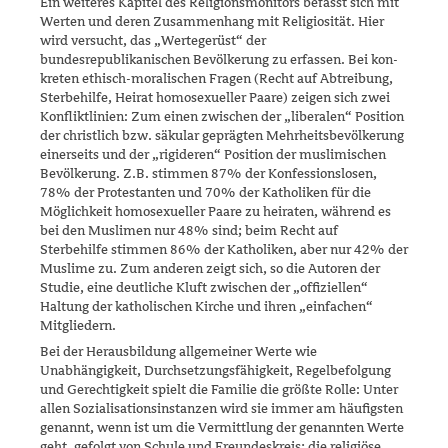
Ein weiteres Kapitel des Religionsmonitors befasst sich mit
Werten und deren Zusammenhang mit Religiosität. Hier
wird versucht, das „Werte­ge­rüst“ der
bundesrepublikanischen Bevölkerung zu erfassen. Bei kon­
kreten ethisch-moralischen Fragen (Recht auf Abtreibung,
Sterbehilfe, Heirat homose­­xu­eller Paare) zeigen sich zwei
Konfliktlinien: Zum einen zwischen der „liberalen“ Position
der christlich bzw. säkular geprägten Mehrheitsbevölkerung
einerseits und der „rigideren“ Position der musl­imischen
Bevölkerung. Z.B. stimmen 87% der Konfessionslosen,
78% der Protestanten und 70% der Katholiken für die
Möglichkeit homo­sexu­eller Paare zu heiraten, während es
bei den Muslimen nur 48% sind; beim Recht auf
Sterbehilfe stimmen 86% der Katholiken, aber nur 42% der
Muslime zu. Zum anderen zeigt sich, so die Autoren der
Stu­die, eine deutliche Kluft zwischen der „offiziellen“
Haltung der katholi­schen Kirche und ihren „einfachen“
Mitgliedern.
Bei der Herausbildung allgemeiner Werte wie
Unabhängigkeit, Durch­setzungsfähigkeit, Regelbefolgung
und Gerechtigkeit spielt die Familie die größte Rolle: Unter
allen Sozialisationsinstanzen wird sie immer am häufigsten
genannt, wenn ist um die Vermittlung der genannten Werte
geht, gefolgt von Schule und Freundeskreis; die religiöse