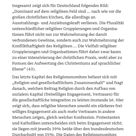
Insgesamt zeigt sich für Deutschland folgendes Bild:
„Dominant auf dem religiösen Feld sind ... nach wie vor die
großen christlichen Kir­chen, die allerdings an
Ausstrahlungs- und Anziehungskraft verlieren. Die Pluralität
unterschiedlicher religiöser Gruppierungen und Organisa­
tionen führt nicht nur zur Wahrnehmung der damit
verbundenen Ge­win­ne, sondern auch zur Wahrnehmung der
Konflikthaftigkeit des Religiösen ... Die Vielfalt religiöser
Gruppierungen und Organisationen führt daher zwar kaum
zu einer Intensivierung der christlichen Praxis, wohl aber zu
Formen der Aufwertung des Christentums auf sprachlicher
Ebene“ (43).
Das letzte Kapitel des Religionsmonitors befasst sich mit
„Religion und gesellschaftlichem Zusammenhalt“ und fragt
danach, welchen Beitrag Religion durch den Aufbau von
sozialem Kapital (freiwilliges Engage­ment, Vertrauen) für
die gesellschaftliche Integration zu leisten imstan­de ist. Hier
zeigt sich, dass religiöse Menschen sowohl ein stärkeres frei­
williges Engagement als auch mehr Vertrauen in andere
Menschen zei­gen, gleich welcher Konfession. Protestanten
und Katholiken unter­schei­den sich beim Engagement nicht;
sie liegen mit jeweils 39% beide über den bundesdeutschen
Durchschnitt von 35%. Die Daten des Reli­gionsmonitors