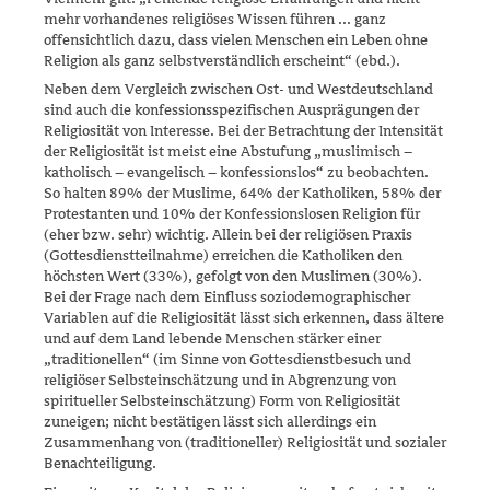
mehr vorhandenes religiöses Wissen führen ... ganz
offensichtlich dazu, dass vielen Menschen ein Leben ohne
Religion als ganz selbstverständ­lich erscheint“ (ebd.).
Neben dem Vergleich zwischen Ost- und Westdeutschland
sind auch die konfessionsspezifischen Ausprägungen der
Religiosität von Interesse. Bei der Betrachtung der Intensität
der Religiosität ist meist eine Abstu­fung „muslimisch –
katholisch – evangelisch – konfessionslos“ zu beob­achten.
So halten 89% der Muslime, 64% der Katholiken, 58% der
Pro­testanten und 10% der Konfessionslosen Religion für
(eher bzw. sehr) wichtig. Allein bei der religiösen Praxis
(Gottesdienstteilnahme) errei­chen die Katholiken den
höchsten Wert (33%), gefolgt von den Musli­men (30%).
Bei der Frage nach dem Einfluss soziodemographischer
Variablen auf die Religiosität lässt sich erkennen, dass ältere
und auf dem Land lebende Menschen stärker einer
„traditionellen“ (im Sinne von Gottesdienstbesuch und
religiöser Selbsteinschätzung und in Ab­grenzung von
spiritueller Selbsteinschätzung) Form von Religiosität
zuneigen; nicht bestätigen lässt sich allerdings ein
Zusammenhang von (traditioneller) Religiosität und sozialer
Benachteiligung.