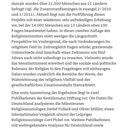
damals wurden über 21.000 Menschen aus 21 Ländern
befragt (vgl. die Zusammenfas­sun­gen in euangel 2/2010
und 1/2011). Aktuell liegt nun die Fortfüh­rung dieses
Projekts mit einer wiederum sehr aufwändigen Erhebung
vor, bei der 14.000 Menschen aus 13 Ländern etwa 100
Fragen beant­wor­tet haben. In dieser zweiten Auflage des
Religionsmonitors steht weniger die Längsschnitt-
Perspektive im Vordergrund, die nach Verän­derungen im
religiösen Feld im Zeitvergleich fragen würde; gravierende
Unterschiede sind innerhalb eines Zeitraums von fünf
Jahren auch nicht unbedingt zu erwarten. Vielmehr wurde
das Messinstrument erweitert und die soziale und politische
Relevanz der Religion in den Fragebogen mit einbezogen.
Daher wurden zusätzlich die Bereiche der Werte, der
Wahrnehmung der religiösen Vielfalt und des
gesellschaftlichen Zusam­menhalts thematisiert.
Eine erste Auswertung der Ergebnisse liegt in zwei
Publikationen der Ber­telsmann Stiftung vor: Die Daten für
Deutschland analysieren die Münsteraner
Religionssoziologen Detlef Pollack und Oliver Müller; einen
internationalen Vergleich nimmt der Leipziger
Religionssoziologe Gert Pickel vor. Weitere Publikationen
mit weitergehenden Analysen für Deutschland sowie