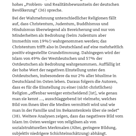
hohes „Problem- und Realitätsbe­wusstsein der deutschen
Bevölkerung“ (36) spreche.
Bei der Wahrnehmung unterschiedlicher Religionen fällt
auf, dass Chris­tentum, Judentum, Buddhismus und
Hinduismus überwiegend als Bereicherung und nur von
Minderheiten als Bedrohung (beim Judentum aber
immerhin von 19%!) wahrgenommen werden; das
Christentum trifft also in Deutschland auf eine mehrheitlich
positiv eingestellte Grundstimmung. Dahingegen wird der
Islam von 49% der Westdeutschen und 57% der
Ostdeutschen als Bedrohung wahrgenom­men. Auffällig ist
der hohe Wert der negativen Einstellung unter den
Ostdeutschen, insbesondere da nur 2% aller Muslime in
Deutschland im Osten leben. Daraus folgern die Autoren,
dass es für die Einstellung zu einer (nicht-christlichen)
Religion „offenbar weniger entscheidend [ist], wie genau
man sie kennt ..., ausschlaggebend ist vielmehr, welches
Bild von ihnen über die Medien vermittelt wird und wie
man in der Fa­mi­lie und im Bekanntenkreis über sie redet“
(38). Weitere Analysen zei­gen, dass das negativere Bild vom
Islam im Osten weniger von reli­giö­sen als von
sozialstrukturellen Merkmalen (Alter, geringere Bildung,
subjektiv niedrigere Schichteinschätzung) abhängt.