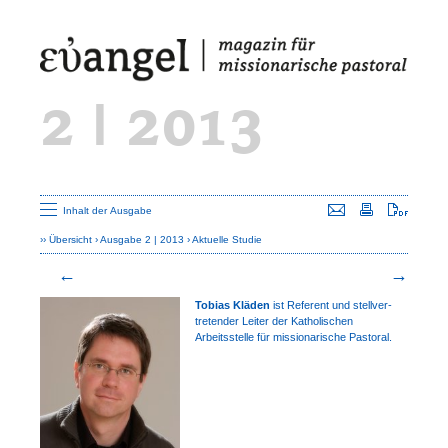
2 | 2013
Seite versenden
Seite drucken
Seite a
Inhalt der Ausgabe
Übersicht
Ausgabe 2 | 2013
Aktuelle Studie
Tobias Kläden
ist Referent und stell­ver­­
tretender Leiter der Katholischen
Arbeitsstelle für missionarische Pastoral.