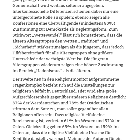
Gemeinschaft wird weitaus seltener angegeben.
Interkonfessionelle Differenzen schei­nen dabei nur eine
untergeordnete Rolle zu spielen; ebenso zeigen alle
Konfessionen eine überwältigende (mindestens 80%)
Zustimmung zur Demokratie als Regierungsform. Zum
Stichwort „Wertewandel“ lässt sich konstatieren, dass die
älteren Altersgruppen den Werten „Tradi­tion“ und
„Sicherheit“ stärker zuneigen als die jüngeren, dass jedoch
Hilfsbereitschaft für alle Altersgruppen ohne größere
Unterschiede der wichtigste Wert ist. Die jüngeren
Altersgruppen wiederum zeigen eine höhere Zustimmung
im Bereich „Hedonismus“ als die älteren.
Der zweite neu in den Religionsmonitor aufgenommene
Fragenkomplex bezieht sich auf die Einstellungen zur
religiösen Vielfalt in Deutschland. Hier wird eine große
Aufgeschlossenheit gegenüber anderen Religionen deutlich:
87% der Westdeutschen und 78% der Ostdeutschen
stimmen dem Satz zu, man sollte gegenüber allen
Religionen offen sein. Dass religiöse Vielfalt eine
Bereicherung ist, vertreten 61% im Westen und 57% im
Osten. Gleichzeitig geben 65% im Westen und 59% im
Osten an, dass die religiöse Vielfalt eine Ursache für
Konflikte darstellt, was nach Meinung der Autoren für ein