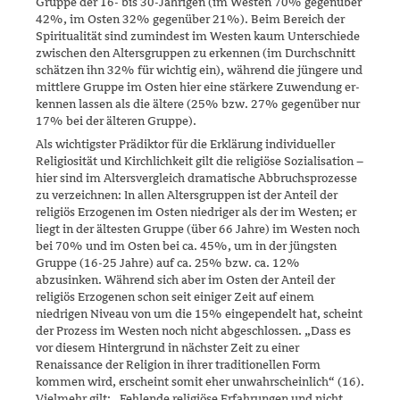
Gruppe der 16- bis 30-Jährigen (im Westen 70% gegenüber
42%, im Osten 32% gegenüber 21%). Beim Bereich der
Spiritualität sind zumindest im Westen kaum Unterschiede
zwischen den Altersgruppen zu erken­nen (im Durchschnitt
schätzen ihn 32% für wichtig ein), während die jün­gere und
mittlere Gruppe im Osten hier eine stärkere Zuwendung er­
ken­nen lassen als die ältere (25% bzw. 27% gegenüber nur
17% bei der älteren Gruppe).
Als wichtigster Prädiktor für die Erklärung individueller
Religiosität und Kirchlichkeit gilt die religiöse Sozialisation –
hier sind im Altersver­gleich dramatische Abbruchsprozesse
zu verzeichnen: In allen Alters­grup­pen ist der Anteil der
religiös Erzogenen im Osten niedriger als der im Westen; er
liegt in der ältesten Gruppe (über 66 Jahre) im Westen noch
bei 70% und im Osten bei ca. 45%, um in der jüngsten
Gruppe (16-25 Jahre) auf ca. 25% bzw. ca. 12%
abzusinken. Während sich aber im Osten der Anteil der
religiös Erzogenen schon seit einiger Zeit auf einem
niedrigen Niveau von um die 15% eingependelt hat, scheint
der Prozess im Westen noch nicht abgeschlossen. „Dass es
vor diesem Hin­­ter­grund in nächster Zeit zu einer
Renaissance der Religion in ihrer tra­ditionellen Form
kommen wird, erscheint somit eher unwahrschein­lich“ (16).
Vielmehr gilt: „Fehlende religiöse Erfahrungen und nicht