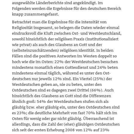
ausgewählte Länderberichte sind angekündigt. Im
Folgenden werden die Ergebnisse für den deutschen Bereich
knapp zusammengefasst.
Betrachtet man die Ergebnisse für die Intensität von
Religiosität insge­samt, so belegen die Daten wieder einmal
eindrucksvoll die Kluft zwi­schen Ost- und Westdeutschland,
sowohl hinsichtlich der religiösen Pra­xis (institutionalisiert
wie privat) als auch des Glaubens an Gott und der
(selbsteinzuschätzenden) religiösen Identität. In beiden
Fällen sind die positiven Antworten im Westen doppelt so
hoch wie die im Osten: 22% der Westdeutschen besuchen
mindestens monatlich einen Gottes­dienst und 24% beten
mindestens einmal täglich, während es unter den Ost­
deutschen nur jeweils 12% sind. Ein Viertel (25%) der
Westdeutschen geben an, nie zu beten, unter den
Ostdeutschen sind es dagegen zwei Drittel (66%). Auch
hinsichtlich des Glaubens an Gott sind die Differen­zen
ähnlich groß: 54% der Westdeut­schen stufen sich als
gläubig bzw. eher gläubig ein, unter den Ostdeutschen sind
es 23%; die deutliche Mehrheit von fast 70% hält sich im
Osten für wenig oder gar nicht gläu­big. Überraschend ist
allerdings, dass die Zahl der (eher) gläubigen Ost­deutschen
sich seit der ersten Erhebung 2008 von 12% auf 23%