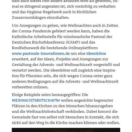
dass auch dieses Fest anders ablaufen wird als gewohnt, zu­
mal es dringend angeraten ist, sich vorsichtig zu verhalten
und das Hygiene-Regelwerk auch in kirchlichen
Zusammenhängen einzuhalten.
Um Anregungen zu geben, wie Weihnachten auch in Zeiten
der Corona-Pandemie gefeiert werden kann, haben die
Katholische Arbeitsstelle für missionarische Pastoral der
Deutschen Bischofskonferenz (KAMP) und das
Bonifatiuswerk die bestehende Onlineplattform
www.pastorale-innovationen.de
um eine
Ideenbörse
erweitert, auf der Ideen, Projekte und Anregungen zur
Gestaltung der Advents- und Weihnachtszeit vor­gestellt und
vernetzt werden. Die Ideenbörse soll zugleich eine Inspira­
tion für Pfarreien sein, die sich wegen Corona unter ganz
anderen Be­dingungen auf die Advents- und Weihnachtszeit
vorbereiten müssen.
Einige Beispiele seien herausgegriffen: Die
WEIHNACHTSBOTSCHAFTer
wollen angesichts begrenzter
Plätzen in den Kirchen zu den Menschen hinauszugehen
und die Weihnachtsbotschaft verkünden. Dabei kommt die
Gemeinde fast von selbst mit Menschen in Kontakt, die sich
nicht auf den Weg in die Kirche machen können oder wollen.