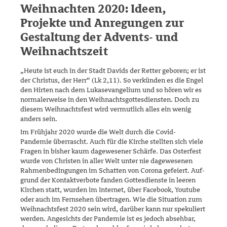
Weihnachten 2020: Ideen,
Projekte und Anregungen zur
Gestaltung der Advents- und
Weihnachtszeit
„Heute ist euch in der Stadt Davids der Retter geboren; er ist
der Chris­tus, der Herr“ (Lk 2,11). So verkünden es die Engel
den Hirten nach dem Lukasevangelium und so hören wir es
normalerweise in den Weih­nachtsgottesdiensten. Doch zu
diesem Weihnachtsfest wird vermutlich alles ein wenig
anders sein.
Im Frühjahr 2020 wurde die Welt durch die Covid-
Pandemie überrascht. Auch für die Kirche stellten sich viele
Fragen in bisher kaum dagewese­ner Schärfe. Das Osterfest
wurde von Christen in aller Welt unter nie da­gewesenen
Rahmenbedingungen im Schatten von Corona gefeiert. Auf­
grund der Kontaktverbote fanden Gottesdienste in leeren
Kirchen statt, wurden im Internet, über Facebook, Youtube
oder auch im Fernsehen übertragen. Wie die Situation zum
Weihnachtsfest 2020 sein wird, dar­über kann nur spekuliert
werden. Angesichts der Pandemie ist es jedoch absehbar,