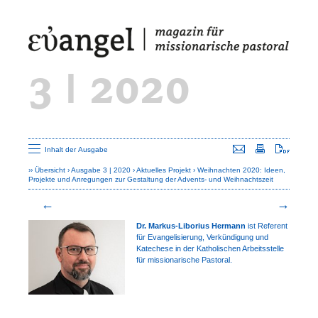
3 | 2020
Seite versenden
Seite drucken
Seite a
Inhalt der Ausgabe
Übersicht
Ausgabe 3 | 2020
Aktuelles Projekt
Weihnachten 2020: Ideen,
Projekte und Anregungen zur Gestaltung der Advents- und Weihnachtszeit
Dr. Markus-Liborius Hermann
ist Referent
für Evangelisierung, Verkün­digung und
Katechese in der Katholi­schen Arbeitsstelle
für missionarische Pastoral.