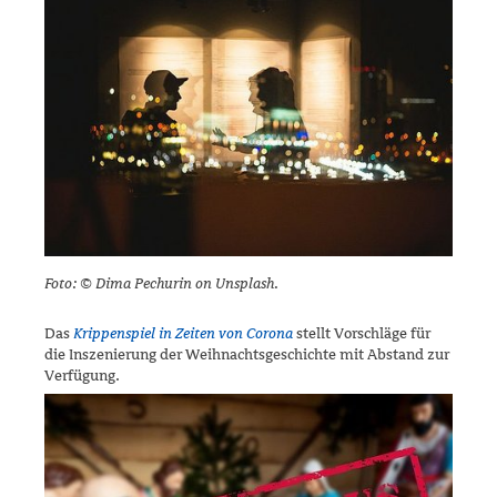
Foto: ©
Dima Pechurin on Unsplash.
Das
Krippenspiel in Zeiten von Corona
stellt Vorschläge für
die Inszenie­rung der Weihnachtsgeschichte mit Abstand zur
Verfügung.