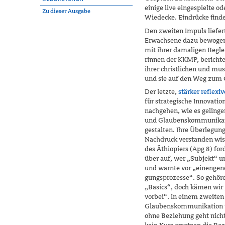
einige live eingespielte 
Zu dieser Ausgabe
Wiedecke. Eindrücke find
Den zweiten Impuls liefe
Erwachsene dazu bewogen h
mit ihrer damaligen Beglei
rinnen der KKMP, berichtet
ihrer christlichen und mus
und sie auf den Weg zum 
Der letzte,
stärker reflexi
für strategische Innovati
nachgehen, wie es geling
und Glaubenskommunikatio
gestalten. Ihre Überlegung
Nachdruck verstanden wis
des Äthiopiers (Apg 8) fo
über auf, wer „Subjekt“ 
und warnte vor „einengen
gungsprozesse“. So gehöre
„Basics“, doch kämen wir „
vorbei“. In einem zweiten 
Glaubenskommunikation un
ohne Beziehung geht nicht