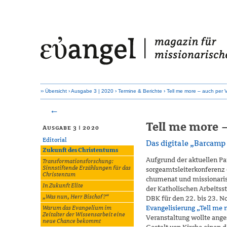
Übersicht
Ausgabe 3 | 2020
Termine & Berichte
Tell me more – auch per 
Tell me more 
Ausgabe 3 | 2020
Editorial
Das digitale „Barcamp
Zukunft des Christentums
Aufgrund der aktuellen Pa
Transformationsforschung:
Sinnstiftende Erzählungen für das
sorgeamtsleiterkonferenz 
Christentum
chumenat und missionaris
In Zukunft Elite
der Katholischen Arbeitsst
„Was nun, Herr Bischof?“
DBK für den 22. bis 23. 
Evangelisierung „Tell me
Warum das Evangelium im
Zeitalter der Wissensarbeit eine
Veranstaltung wollte ange
neue Chance bekommt