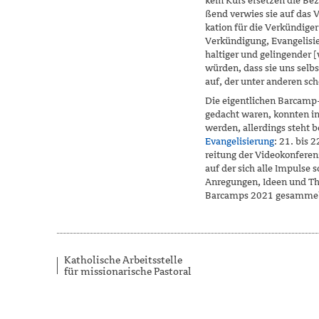
kein Kurs ersetzen die Be
ßend verwies sie auf das
kation für die Verkündiger
Verkündigung, Evangelisier
haltiger und gelingender [
würden, dass sie uns selb
auf, der unter anderen sc
Die eigentlichen Barcamp-
gedacht waren, konnten in
werden, allerdings steht b
Evangelisierung
: 21. bis
reitung der Videokonfere
auf der sich alle Impulse 
Anregungen, Ideen und Th
Barcamps 2021 gesammel
Katholische Arbeitsstelle
für missionarische Pastoral