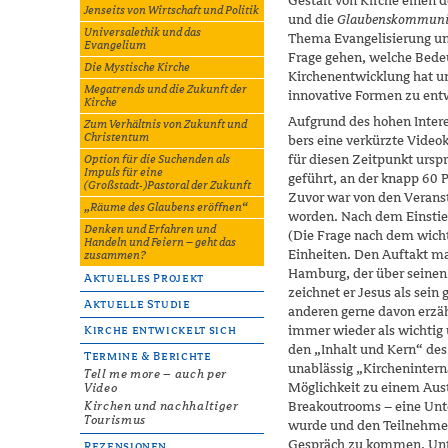
Gestalt von Kirche einen d
Jenseits von Wirtschaft und Politik
und die
Glaubenskommuni
Universalethik und das
Thema Evangelisierung und
Evangelium
Frage gehen, welche Bede
Die Mystische Kirche
Kirchenentwicklung hat un
Megatrends und die Zukunft der
innovative Formen zu ent
Kirche
Aufgrund des hohen Inter
Zum Verhältnis von Zukunft und
Christentum
bers eine verkürzte Video
für diesen Zeitpunkt ursp
Option für die Suchenden als
Impuls für eine
geführt, an der knapp 60
(Großstadt-)Pastoral der Zukunft
Zuvor war von den Veranst
„Räume des Glaubens eröffnen“
worden. Nach dem Einsti
Denken und Erfahren und
(Die Frage nach dem wichti
Handeln und Feiern – geht das
Einheiten. Den Auftakt m
zusammen?
Hamburg, der über seinen 
Aktuelles Projekt
zeichnet er Jesus als sein
Aktuelle Studie
anderen gerne davon erzähl
immer wieder als wichtig
Kirche entwickelt sich
den „Inhalt und Kern“ des
Termine & Berichte
unablässig „Kirchenintern
Tell me more – auch per
Möglichkeit zu einem Aust
Video
Kirchen und nachhaltiger
Breakoutrooms – eine Unt
Tourismus
wurde und den Teilnehmern
Gespräch zu kommen. Unt
Rezensionen