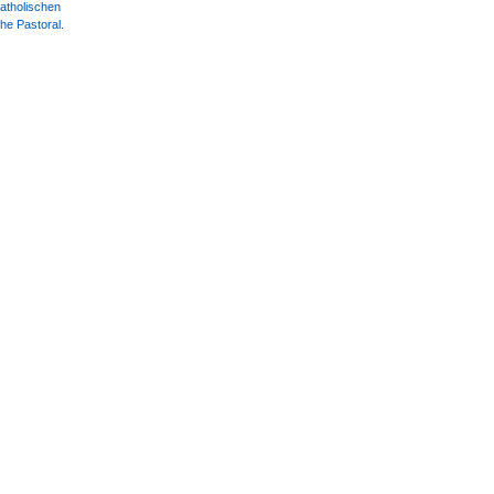
atholi­schen
che Pastoral.