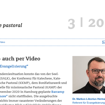
3 | 2
Video
– auch per Video
 Evangelisierung“
ndemiesituation konnte das von der Seel­
(SALK), der Konferenz für Katechese, Kate­
che Pastoral (KKMP), dem Bonifatiuswerk und
elle für missionarische Pastoral (KAMP) der
November 2020 in Hamburg geplante
Barcamp
 more“
nicht stattfinden. Die aus­gebuchte
Dr. Markus-Liborius Herm
sichts immer rasanterer Verän­derungen der
Referent für Evangelisierung