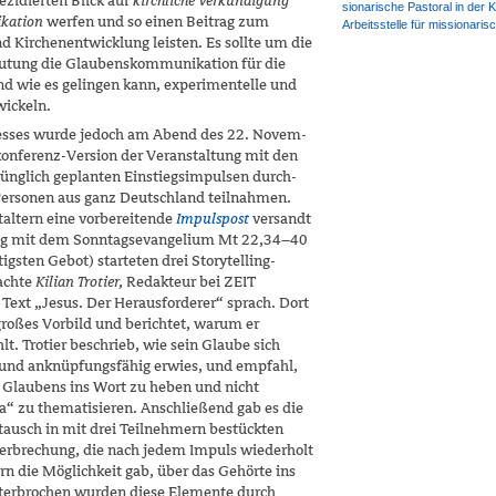
ezidierten Blick auf
kirchliche Verkündigung
sionarische Pastoral in der K
kation
werfen und so einen Beitrag zum
Arbeitsstelle für missionaris
 Kirchenentwicklung leisten. Es sollte um die
utung die Glaubenskom­munikation für die
d wie es gelingen kann, experimentelle und
wickeln.
esses wurde jedoch am Abend des 22. Novem­
konferenz-Version der Veranstaltung mit den
rünglich geplanten Einstiegsimpulsen durch­
 Personen aus ganz Deutschland teilnahmen.
altern eine vorbereitende
Impulspost
ver­sandt
eg mit dem Sonntagsevangelium Mt 22,34–40
gsten Gebot) starteten drei Storytelling-
achte
Kilian Trotier,
Redakteur bei ZEIT
Text „Jesus. Der Herausforderer“ sprach. Dort
 großes Vorbild und berichtet, warum er
t. Trotier beschrieb, wie sein Glaube sich
 und anknüpfungsfähig erwies, und empfahl,
 Glaubens ins Wort zu heben und nicht
a“ zu thematisieren. Anschließend gab es die
ausch in mit drei Teilnehmern bestückten
erbrechung, die nach jedem Impuls wiederholt
 die Möglichkeit gab, über das Gehörte ins
erbrochen wurden diese Elemente durch