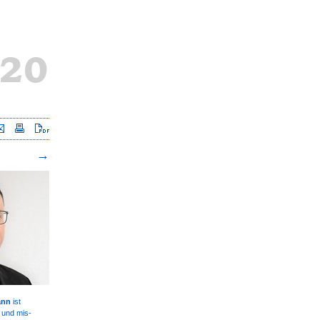
020
Seite versenden
Seite drucken
Seite als PDF downloaden
ann
ist
 und mis­