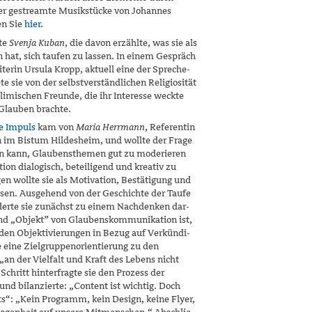
oder gestreamte Musikstücke von Johannes
en Sie
hier
.
rte
Svenja Kuban
, die davon erzählte, was sie als
at, sich taufen zu lassen. In einem Gespräch
terin Ursula Kropp, aktuell eine der Spreche­
e sie von der selbstverständlichen Religio­sität
limischen Freunde, die ihr Interesse weckte
Glauben brachte.
ve Impuls
kam von
Maria Herrmann
, Referentin
on im Bistum Hildesheim, und wollte der Frage
en kann, Glaubensthemen gut zu moderieren
n dialogisch, beteiligend und kreativ zu
en wollte sie als Motivation, Bestätigung und
sen. Ausgehend von der Geschichte der Taufe
rderte sie zunächst zu einem Nachdenken dar­
und „Objekt” von Glaubenskommunikation ist,
den Objektivierungen in Bezug auf Verkündi­
 eine Zielgruppenorientierung zu den
an der Vielfalt und Kraft des Lebens nicht
Schritt hinterfragte sie den Prozess der
d bilanzierte: „Content ist wichtig. Doch
s“: „Kein Programm, kein Design, keine Flyer,