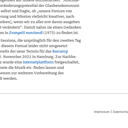
zogenheit auf unsere Mitmenschen.“ Abschlie­
 Veränderungspotential der Glaubenskommuni­
 selbst und fragte, ob „unsere Formen von
ung und Mission vielleicht kreativer, nach­
wären], wenn wir zu aller erst davon ausge­hen
st verändern“. Damit nahm sie einen Ge­danken
hon in
Evangelii nuntiandi
(1975) zu finden ist.
Sessions, die ursprünglich für den zweiten Tag
 diesem Format leider nicht umgesetzt
ereits der neue Termin für das
Barcamp
 22. November 2021 in Hamburg. Zur Nachbe­
nz wurde eine
Internetplattform
freigeschal­tet,
sowie die Musik etc. finden lassen und
emen zur weiteren Vorbereitung des
t werden.
Impressum
Datenschu