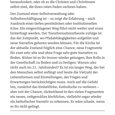
herausfordert, oder ob es die Christen und Christin­nen
selbst sind, die ihren roten Faden verloren haben.
Der Zustand einer Selbstverwaltung oder
Selbstbeschäftigung ist – so zeigt die Erfahrung – auch
Ausdruck einer tiefen persönlichen oder institutionellen
Krise. Ein eingeschlagener Weg führt nicht weiter und muss
hinterfragt werden. Der Transformationstheorie zufolge ist
das der Zeitpunkt, wo Pfadabhängigkeiten aufgelöst und
neue Narrative gebo­ren werden können. Für die Kirche ist
der aktuelle Zustand folglich eine Chance, neue Fragmente
für zwei sehr alte und ohne Frage sehr gute Narrative zu
finden. Bisher ist es ihr immer wieder gelungen, ihre Rolle in
der Gesellschaft zu finden und zu festigen. Warum also
nicht auch im 21. Jahrhundert? Es ist ein langer Weg, der bei
den Menschen selbst an­fängt und heute die Vielzahl der
Lebensformen und Einstellungen, der Fragen und
Erwartungen berücksichtigen muss. Auch auf die Gefahr
hin, zunächst das Einheitliche, Katholische zu verlieren –
aber mit der Chance, rückwirkend in den vielen Fragmenten
ein neues, zeitgemäßes kirchliches, vielleicht sogar wieder
ein katholisches Narrativ zu erken­nen. Es wäre schade, wenn
es ihr nicht gelingt.