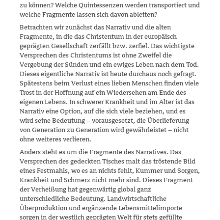
zu können? Welche Quint­essenzen werden transportiert und
welche Fragmente lassen sich davon ableiten?
Betrachten wir zunächst das Narrativ und die alten
Fragmente, in die das Christentum in der europäisch
geprägten Gesellschaft zerfällt bzw. zerfiel. Das wichtigste
Versprechen des Christentums ist ohne Zweifel die
Vergebung der Sünden und ein ewiges Leben nach dem Tod.
Dieses eigentliche Narrativ ist heute durchaus noch gefragt.
Spätestens beim Verlust eines lieben Menschen finden viele
Trost in der Hoffnung auf ein Wiedersehen am Ende des
eigenen Lebens. In schwerer Krankheit und im Alter ist das
Narrativ eine Option, auf die sich viele beziehen, und es
wird seine Bedeu­tung – vorausgesetzt, die Überlieferung
von Genera­tion zu Generation wird gewährleistet – nicht
ohne weiteres verlieren.
Anders steht es um die Fragmente des Narratives. Das
Versprechen des gedeckten Tisches malt das tröstende Bild
eines Festmahls, wo es an nichts fehlt, Kummer und Sorgen,
Krankheit und Schmerz nicht mehr sind. Dieses Fragment
der Verheißung hat gegenwärtig global ganz
unterschiedliche Bedeutung. Landwirtschaftliche
Überproduktion und ergänzende Lebensmittelimporte
sorgen in der westlich geprägten Welt für stets gefüllte