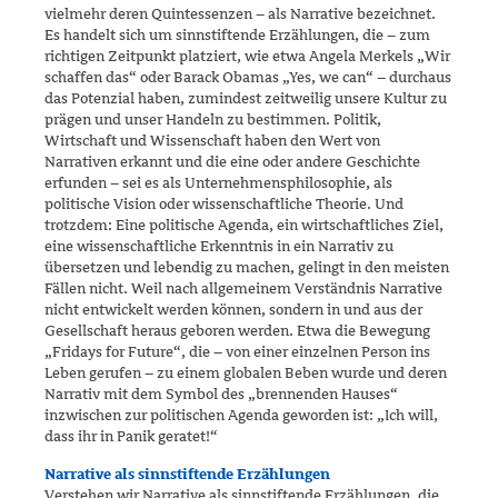
vielmehr deren Quintessenzen – als Narrative bezeichnet.
Es handelt sich um sinnstif­tende Erzählungen, die – zum
richtigen Zeitpunkt platziert, wie etwa Angela Merkels „Wir
schaffen das“ oder Barack Obamas „Yes, we can“ – durchaus
das Potenzial haben, zumindest zeitweilig unsere Kultur zu
prägen und unser Handeln zu bestimmen. Politik,
Wirtschaft und Wis­senschaft haben den Wert von
Narrativen erkannt und die eine oder andere Geschichte
erfunden – sei es als Unternehmensphilosophie, als
politische Vision oder wissenschaftliche Theorie. Und
trotzdem: Eine politische Agenda, ein wirtschaftliches Ziel,
eine wissenschaftliche Erkenntnis in ein Narrativ zu
übersetzen und lebendig zu machen, ge­lingt in den meisten
Fällen nicht. Weil nach allgemeinem Verständnis Narrative
nicht entwickelt werden können, sondern in und aus der
Gesellschaft heraus geboren werden. Etwa die Bewegung
„Fridays for Future“, die – von einer einzelnen Person ins
Leben gerufen – zu einem globalen Beben wurde und deren
Narrativ mit dem Symbol des „bren­nenden Hauses“
inzwischen zur politischen Agenda geworden ist: „Ich will,
dass ihr in Panik geratet!“
Narrative als sinnstiftende Erzählungen
Verstehen wir Narrative als sinnstiftende Erzählungen, die