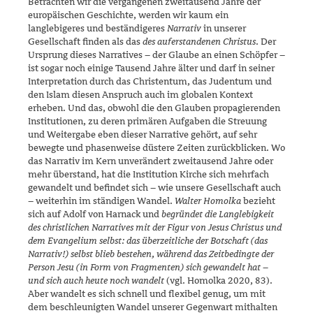
Betrachten wir die vergangenen zweitausend Jahre der
europäischen Geschichte, werden wir kaum ein
langlebigeres und beständigeres
Narrativ
in unserer
Gesellschaft finden als das
des auferstandenen Chris­tus
. Der
Ursprung dieses Narratives – der Glaube an einen Schöpfer –
ist sogar noch einige Tausend Jahre älter und darf in seiner
Interpretation durch das Christentum, das Judentum und
den Islam diesen An­spruch auch im globalen Kontext
erheben. Und das, obwohl die den Glauben propagierenden
Institutionen, zu deren primären Aufgaben die Streu­ung
und Weitergabe eben dieser Narrative gehört, auf sehr
bewegte und phasenweise düstere Zeiten zurückblicken. Wo
das Narrativ im Kern unverändert zweitausend Jahre oder
mehr überstand, hat die Institu­tion Kirche sich mehrfach
gewandelt und befindet sich – wie unsere Gesellschaft auch
– weiterhin im ständigen Wandel.
Walter Homolka
bezieht
sich auf Adolf von Harnack und
begründet die Langlebigkeit
des christlichen Narratives mit der Figur von Jesus Christus und
dem Evangelium selbst: das überzeitliche der Botschaft (das
Narrativ!) selbst blieb bestehen, während das Zeitbedingte der
Person Jesu (in Form von Fragmenten) sich gewandelt hat –
und sich auch heute noch wandelt
(vgl. Homolka 2020, 83).
Aber wandelt es sich schnell und flexibel genug, um mit
dem beschleu­nigten Wandel unserer Gegenwart mithalten