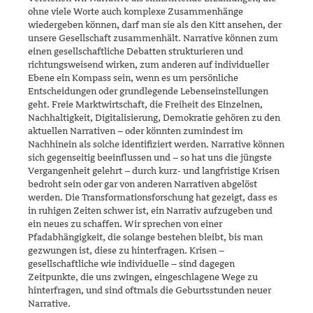
ohne viele Worte auch komplexe Zusammenhänge
wiedergeben können, darf man sie als den Kitt ansehen, der
unsere Gesellschaft zusammenhält. Narra­tive können zum
einen gesellschaftliche Debatten strukturieren und
richtungsweisend wirken, zum anderen auf individueller
Ebene ein Kompass sein, wenn es um persönliche
Entscheidungen oder grund­legende Lebenseinstellungen
geht. Freie Marktwirtschaft, die Freiheit des Einzelnen,
Nachhaltigkeit, Digitalisierung, Demokratie gehören zu den
aktuellen Narrativen – oder könnten zumindest im
Nachhinein als solche identifiziert werden. Narrative können
sich gegenseitig beeinflus­sen und – so hat uns die jüngste
Vergangenheit gelehrt – durch kurz- und langfristige Krisen
bedroht sein oder gar von anderen Narrativen abgelöst
werden. Die Transformationsforschung hat gezeigt, dass es
in ruhigen Zeiten schwer ist, ein Narrativ aufzugeben und
ein neues zu schaffen. Wir sprechen von einer
Pfadabhängigkeit, die solange beste­hen bleibt, bis man
gezwungen ist, diese zu hinterfragen. Krisen –
gesellschaftliche wie individuelle – sind dagegen
Zeitpunkte, die uns zwingen, eingeschlagene Wege zu
hinterfragen, und sind oftmals die Geburtsstunden neuer
Narrative.