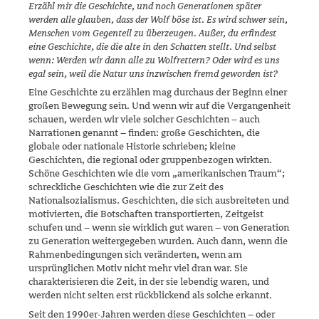
Erzähl mir die Geschichte, und noch Generationen später
werden alle glauben, dass der Wolf böse ist. Es wird schwer sein,
Men­schen vom Gegenteil zu überzeugen. Außer, du erfindest
eine Geschichte, die die alte in den Schatten stellt. Und selbst
wenn: Werden wir dann alle zu Wolfrettern? Oder wird es uns
egal sein, weil die Natur uns inzwischen fremd geworden ist?
Eine Geschichte zu erzählen mag durchaus der Beginn einer
großen Bewegung sein. Und wenn wir auf die Vergangenheit
schauen, werden wir viele solcher Geschichten – auch
Narrationen genannt – finden: große Geschichten, die
globale oder nationale Historie schrieben; kleine
Geschichten, die regional oder gruppenbezogen wirkten.
Schöne Ge­schichten wie die vom „amerikanischen Traum“;
schreckliche Geschich­ten wie die zur Zeit des
Nationalsozialismus. Geschichten, die sich aus­breiteten und
motivierten, die Botschaften transportierten, Zeitgeist
schufen und – wenn sie wirklich gut waren – von Genera­tion
zu Gene­ration weitergegeben wurden. Auch dann, wenn die
Rahmenbedingun­gen sich veränderten, wenn am
ursprünglichen Motiv nicht mehr viel dran war. Sie
charakterisieren die Zeit, in der sie lebendig waren, und
werden nicht selten erst rückblickend als solche erkannt.
Seit den 1990er-Jahren werden diese Geschichten – oder