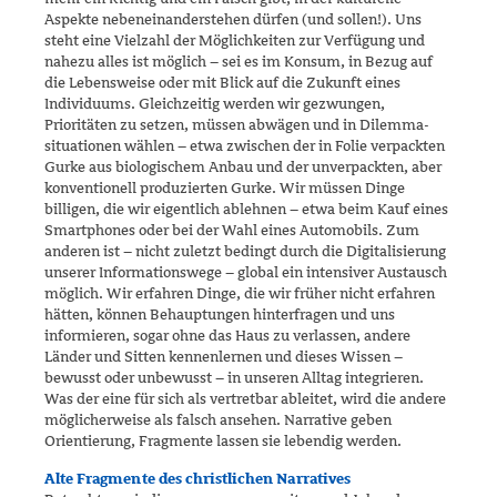
Aspekte nebeneinanderstehen dürfen (und sollen!). Uns
steht eine Vielzahl der Möglichkeiten zur Verfügung und
nahezu alles ist möglich – sei es im Konsum, in Bezug auf
die Lebensweise oder mit Blick auf die Zukunft eines
Individuums. Gleichzeitig werden wir ge­zwungen,
Prioritäten zu setzen, müssen abwägen und in Dilemma­
situationen wählen – etwa zwischen der in Folie verpackten
Gurke aus biologischem Anbau und der unverpackten, aber
konventionell produ­zierten Gurke. Wir müssen Dinge
billigen, die wir eigentlich ablehnen – etwa beim Kauf eines
Smartphones oder bei der Wahl eines Automobils. Zum
anderen ist – nicht zuletzt bedingt durch die Digitalisierung
unse­rer Informationswege – global ein intensiver Austausch
möglich. Wir erfahren Dinge, die wir früher nicht erfahren
hätten, können Behaup­tungen hinterfragen und uns
informieren, sogar ohne das Haus zu ver­lassen, andere
Länder und Sitten kennenlernen und dieses Wissen –
bewusst oder unbewusst – in unseren Alltag integrieren.
Was der eine für sich als vertretbar ableitet, wird die andere
möglicherweise als falsch ansehen. Narrative geben
Orientierung, Fragmente lassen sie lebendig werden.
Alte Fragmente des christlichen Narratives