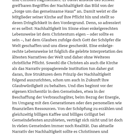
greifbaren Begriffes der Nachhaltigkeit das Bild von der
„Sorge um das gemeinsame Haus“ an. Damit weist er die
Mitglieder seiner Kirche auf ihre Pflicht hin und stellt so
deren Dring­lichkeit in den Vordergrund. Denn, so adressiert
er es selbst: Nachhal­tigkeit im Sinne einer enkelgerechten
Lebensweise ist dem Christentum eigen – oder sollte es
sein –, hat dem Glauben zufolge doch Gott der Schöpfer die
Welt geschaffen und uns diese geschenkt. Eine enkelge­
rechte Lebensweise ist folglich die gelebte Interpretation des
ältesten Narratives der Welt und daher ohne Weiteres
christliche Pflicht. Sowohl die Christen als auch die Kirche
als das Narrativ propagierende Institu­tion tun daher gut
daran, ihre Strukturen dem Prinzip der Nachhaltig­keit
folgend auszurichten, schon um auch in Zukunft ihre
Glaubwürdig­keit zu behalten. Und dies beginnt vor der
eigenen Kirchentür in den Gemeinden, etwa in der
Beschaffung der Verbrauchsgüter, beim Bezug der Energie,
im Umgang mit den Generationen oder den personellen wie
finanziellen Ressourcen. Von der Schöpfung zu erzählen und
gleichzei­tig billigen Kaffee und billiges Grillgut bei
Gemeindefesten anzubieten, verträgt sich nicht und ist doch
in vielen Gemeinden immer noch Reali­tät. Das aktuelle
Narrativ der Nachhaltigkeit sollte es Christinnen und