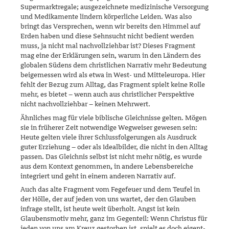
Supermarktregale; ausgezeichnete medizinische Ver­sorgung
und Medikamente lindern körperliche Leiden. Was also
bringt das Versprechen, wenn wir bereits den Himmel auf
Erden haben und diese Sehnsucht nicht bedient werden
muss, ja nicht mal nachvollzieh­bar ist? Dieses Fragment
mag eine der Erklärungen sein, warum in den Ländern des
globalen Südens dem christlichen Narrativ mehr Bedeu­tung
beigemessen wird als etwa in West- und Mitteleuropa. Hier
fehlt der Bezug zum Alltag, das Fragment spielt keine Rolle
mehr, es bietet – wenn auch aus christlicher Perspektive
nicht nachvollziehbar – keinen Mehrwert.
Ähnliches mag für viele biblische Gleichnisse gelten. Mögen
sie in frü­herer Zeit notwendige Wegweiser gewesen sein:
Heute gelten viele ihrer Schlussfolgerungen als Ausdruck
guter Erziehung – oder als Idealbilder, die nicht in den Alltag
passen. Das Gleichnis selbst ist nicht mehr nötig, es wurde
aus dem Kontext genommen, in andere Lebensbereiche
inte­griert und geht in einem anderen Narrativ auf.
Auch das alte Fragment vom Fegefeuer und dem Teufel in
der Hölle, der auf jeden von uns wartet, der den Glauben
infrage stellt, ist heute weit überholt. Angst ist kein
Glaubensmotiv mehr, ganz im Gegenteil: Wenn Christus für
jeden von uns am Kreuz gestorben ist, spielt es doch eigent­