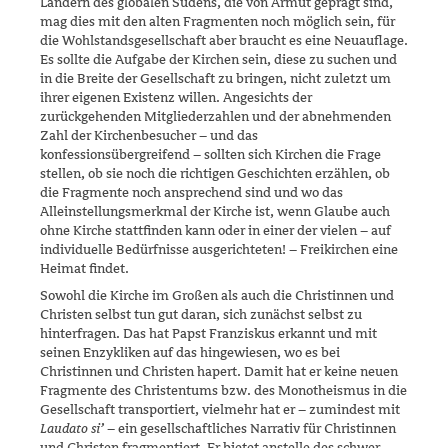
Ländern des glo­balen Südens, die von Armut geprägt sind,
mag dies mit den alten Frag­menten noch möglich sein, für
die Wohlstandsgesellschaft aber braucht es eine Neuauflage.
Es sollte die Aufgabe der Kirchen sein, diese zu su­chen und
in die Breite der Gesellschaft zu bringen, nicht zuletzt um
ihrer eigenen Existenz willen. Angesichts der
zurückgehenden Mitglie­derzahlen und der abnehmenden
Zahl der Kirchenbesucher – und das
konfessionsübergreifend – sollten sich Kirchen die Frage
stellen, ob sie noch die richtigen Geschichten erzählen, ob
die Fragmente noch an­sprechend sind und wo das
Alleinstellungsmerkmal der Kirche ist, wenn Glaube auch
ohne Kirche stattfinden kann oder in einer der vielen – auf
individuelle Bedürfnisse ausgerichteten! – Freikirchen eine
Heimat findet.
Sowohl die Kirche im Großen als auch die Christinnen und
Christen selbst tun gut daran, sich zunächst selbst zu
hinterfragen. Das hat Papst Franziskus erkannt und mit
seinen Enzykliken auf das hingewiesen, wo es bei
Christinnen und Christen hapert. Damit hat er keine neuen
Frag­mente des Christentums bzw. des Monotheismus in die
Gesellschaft transportiert, vielmehr hat er – zumindest mit
Laudato si’
– ein gesell­schaftliches Narrativ für Christinnen
und Christen fragmentiert. Er bietet anstelle des schwer