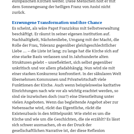
europäischen Kirchen weiter. Diese Menschen holt er mit
dem Sonnengesang der heiligen Franz von Assisi nicht
zurück.
Erzwungene Transformation und ihre Chance
Es scheint, als wäre Papst Franziskus mit Selbstverwaltung
beschäftigt. Er räumt in seiner eigenen Institution auf.
Nachhaltigkeit, Nächsten­liebe, Umgang mit der Macht, die
Rolle der Frau, Toleranz gegenüber gleichgeschlechtlicher
Liebe … – die Liste ist lang; zu lange hat die Kirche sich auf
eine starke Basis verlassen und in Jahrhunderte alten
Strukturen gelebt – unreflektiert, sich selbst gegenüber
unkritisch und vor allem pfadabhängig. Nun wird sie mit
einer starken Konkurrenz konfrontiert. In der säkularen Welt
übernehmen Kommunen und Pri­vatwirtschaft viele
Funktionen der Kirche. Auch wenn beispielsweise karitative
Einrichtungen nach wie vor als wichtig erachtet werden, so
sind sie inzwischen doch (nur?) eine Dienstleitung unter
vielen Ange­boten. Wenn das begleitende Angebot aber zur
Nebensache wird, rückt das Eigentliche, rückt die
Existenzbasis in den Mittelpunkt: Wie steht es um die
Kirche und wie um die Geschichten, die sie erzählt? Es lässt
sich schwer ausmachen, ob es der Druck der
gesellschaftlichen Narrative ist, der diese Reflexion