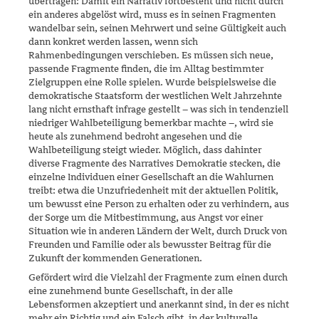
übertragen: Damit ein Narrativ fortbesteht und nicht durch
ein anderes abgelöst wird, muss es in seinen Fragmenten
wandelbar sein, seinen Mehrwert und seine Gültigkeit auch
dann konkret werden lassen, wenn sich
Rahmenbedingungen verschieben. Es müssen sich neue,
passende Fragmente finden, die im Alltag bestimmter
Zielgruppen eine Rolle spielen. Wurde beispielsweise die
demokratische Staatsform der westlichen Welt Jahrzehnte
lang nicht ernsthaft infrage gestellt – was sich in tendenziell
niedriger Wahl­beteiligung bemerkbar machte –, wird sie
heute als zunehmend bedroht angesehen und die
Wahlbeteiligung steigt wieder. Möglich, dass dahin­ter
diverse Fragmente des Narratives Demokratie stecken, die
einzelne Individuen einer Gesellschaft an die Wahlurnen
treibt: etwa die Unzu­friedenheit mit der aktuellen Politik,
um bewusst eine Person zu erhal­ten oder zu verhindern, aus
der Sorge um die Mitbestimmung, aus Angst vor einer
Situation wie in anderen Ländern der Welt, durch Druck von
Freunden und Familie oder als bewusster Beitrag für die
Zukunft der kommenden Generationen.
Gefördert wird die Vielzahl der Fragmente zum einen durch
eine zuneh­mend bunte Gesellschaft, in der alle
Lebensformen akzeptiert und aner­kannt sind, in der es nicht
mehr ein Richtig und ein Falsch gibt, in der kulturelle