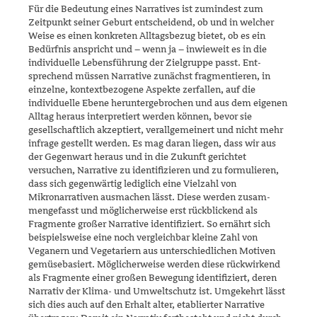
Für die Bedeutung eines Narratives ist zumindest zum
Zeitpunkt seiner Geburt entscheidend, ob und in welcher
Weise es einen konkreten All­tagsbezug bietet, ob es ein
Bedürfnis anspricht und – wenn ja – inwie­weit es in die
individuelle Lebensführung der Zielgruppe passt. Ent­
sprechend müssen Narrative zunächst fragmentieren, in
einzelne, kon­textbezogene Aspekte zerfallen, auf die
individuelle Ebene herunter­gebrochen und aus dem eigenen
Alltag heraus interpretiert werden können, bevor sie
gesellschaftlich akzeptiert, verallgemeinert und nicht mehr
infrage gestellt werden. Es mag daran liegen, dass wir aus
der Gegenwart heraus und in die Zukunft gerichtet
versuchen, Narrative zu identifizieren und zu formulieren,
dass sich gegenwärtig lediglich eine Vielzahl von
Mikronarrativen ausmachen lässt. Diese werden zusam­
mengefasst und möglicherweise erst rückblickend als
Fragmente großer Narrative identifiziert. So ernährt sich
beispielsweise eine noch ver­gleichbar kleine Zahl von
Veganern und Vegetariern aus unterschied­lichen Motiven
gemüsebasiert. Möglicherweise werden diese rückwir­kend
als Fragmente einer großen Bewegung identifiziert, deren
Narrativ der Klima- und Umweltschutz ist. Umgekehrt lässt
sich dies auch auf den Erhalt alter, etablierter Narrative