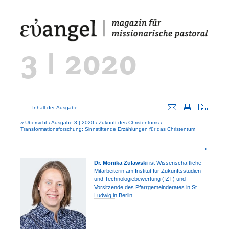
3 | 2020
Seite versenden
Seite drucken
Seite a
Inhalt der Ausgabe
Übersicht
Ausgabe 3 | 2020
Zukunft des Christentums
Transformationsforschung: Sinnstiftende Erzählungen für das Christentum
Dr. Monika Zulawski
ist Wissen­schaftliche
Mitarbeiterin am
Institut für Zukunftsstudien
und Technologie­bewertung (IZT)
und
Vorsitzende des Pfarrgemeinderates in
St.
Ludwig in Berlin
.