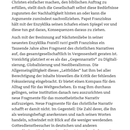
Christen einfacher machen, den biblischen Auftrag zu
erfüllen, stellt doch die Gesellschaft selbst diese Bedürfnisse
zugunsten der Nachhal­tig­keit hinten an oder kann die
Argumente zumindest nachvollziehen. Papst Franziskus
hält mit der Enzyklika seinen Schafen einen Spiegel vor und
diese tun gut daran, Konsequenzen daraus zu ziehen.
Auch mit der Besinnung auf Nächstenliebe in seiner
neuesten Enzyklika
Fratelli tutti
greift Franziskus ein
Tausende Jahre altes Fragment des christlichen Narratives
auf, das gesamtgesellschaftlich in Vergessenheit geraten ist.
Vorsichtig platziert er es als das „Gegennarrativ“ zu Digitali­
sierung, Globalisierung und Neoliberalismus. Die
Allgemeingültigkeit dieses „Leitbildes“ hat ihm bei aller
Berechtigung der Inhalte bisweilen die Kritik der fehlenden
Fokussierung eingebracht. Er bietet einen Kom­pass für den
Alltag und für das Weltgeschehen. Es mag ihm durchaus
gelingen, seine Institution danach neu auszurichten und
neue Frag­mente für das monotheistische Narrativ
aufzuzeigen. Neue Fragmente für das christliche Narrativ
schafft er damit nicht. Im Gegenteil: Die Zahl derer, die ihn
als weisungsbefugt anerkennen und nach seinen Worten
handeln, schwindet mit Blick auf die weniger werdenden
Gottesdienst­besucher in deutschen und anderen