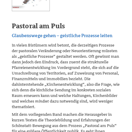
Pastoral am Puls
Glaubenswege gehen – geistliche Prozesse leiten
In vielen Bistümern wird betont, die derzeitigen Prozesse
der pastoralen Veränderung oder Neuorientierung müssten
als „geistliche Prozesse“ gestaltet werden. Oft gewinnt man
dann jedoch den Eindruck, dass zu­erst die strukturelle
Pfarreienentwicklung im Vordergrund steht, die sich auf die
Umschreibung von Territorien, auf Zuweisung von Personal,
Finanzmitteln und Immobilien bezieht. Die
dahinterstehende „Kirchen­entwicklung“, also die Frage, wie
sich denn die kirchliche Sendung im konkreten sozialen
Raum erneuern kann und welche Haltungen, Kir­chen­bilder
und welches
mindset
dazu notwendig sind, wird weniger
thematisiert.
Mit dem vorliegenden Band machen die Herausgeber in
kurzen Texten die Theoriebildung und Erfahrungen der
Schönstatt-Bewegung aus dem Prozess „Pastoral am Puls“
für eine größere Öffentlichkeit publik. Es geht ihnen