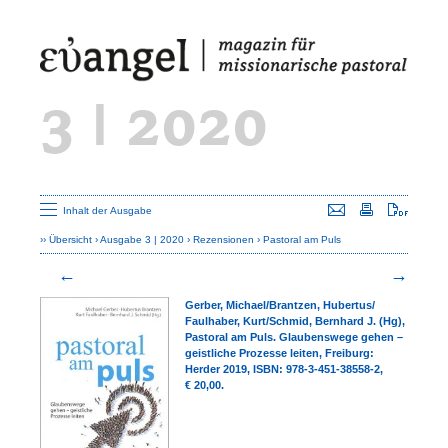
3 | 2020
Seite versenden
Seite drucken
Seite a
Inhalt der Ausgabe
Übersicht
Ausgabe 3 | 2020
Rezensionen
Pastoral am Puls
Gerber, Michael/‍Brantzen, Hu­ber­tus/‍‌
Faulhaber, Kurt/‍Schmid, Bernhard J. (Hg),
Pastoral am Puls. Glaubenswege gehen –
geistliche Prozesse leiten,
Freiburg:
Herder 2019, ISBN: 978-3-451-38558-2,
€ 20,00.