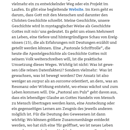
vielmehr ein zu entwickelnder Weg oder ein Projekt im
Laufen. Es gibt eine begleitende
Website
. Im Kern geht es
darum, dass Gott mit den Menschen und darunter den
Christen Geschichte schreibt. Meine Geschichte, unsere
Geschichte wird in mystagogischer Weise als Geschichte
Gottes mit mir/uns gedeutet. Es geht um einen Mehrwert
an Leben, eine tiefere und hintergründigere Schau von Ereig­
nissen (15), die als Erfahrungen mit Deutungen erzählt und
geteilt wer­den können. Eine „Pastorale Schriftrolle“, die
heute die Apostelge­­schichte als Geschichte Gottes mit
seinem Volk weiterschreiben will, ist die praktische
Umsetzung dieses Weges. Wichtig ist nicht: Was ist gewe­­
sen (die reinen Datenfakten)? Sondern vielmehr: Was ist
gewachsen, was ist bewegt worden? Der Ansatz ist also
weniger an
output
als an
outcome
orientiert, an dem, was an
Resonanz oder Wirkung entsteht, wo etwas wächst und zum
Leben kommen will. Die „Pastoral am Puls“ geht davon aus,
dass ein lebendiger Glaube an Gottes Handeln von Mensch
zu Mensch übertragen werden kann, eine Ansteckung oder
ein gegenseitiges Lernen am Zeugnis des jeweils anderen
möglich ist. Für die Deutung des Gewesenen ist dann
wichtig: Wo können größere Zu­sammenhänge entdeckt
werden, wo hat sich eine Tür geöffnet, wo ist neues Leben