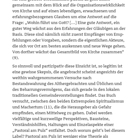
gemeinsam mit dem Blick auf die Organisationswirklichkeit
von Kirche und auf einen lebendigen, erwachsenen und
erfahrungs­bezoge­nen Glauben um eine Antwort auf die
Frage: „Wohin führt uns Gott? […] Eine gute Antwort, ein
guter Weg wächst aus den Erfahrungen der Gläu­bigen an der
Basis. Diese sind nämlich nicht zuerst Empfänger von Emp­
fehlungen oder Vorgaben, sondern die eigentlichen Akteure,
die sich vor Ort am besten auskennen und neue Wege gehen.
Von dorther wächst das Gesamtbild von Kirche zusammen“
(9).
So sinnvoll und partizipativ diese Einsicht ist, so legitim ist
eine gewisse Skepsis, die angebracht scheint angesichts der
weithin wahrgenomme­nen Versuche nach
Bestandswahrung des Althergebrachten und Übli­chen und
des Beharrungsvermögens, das sich gerade in den lokalen
tra­ditionellen Gemeindevorstellungen findet. Das Buch
versucht, zwischen den beiden Extrempolen Spiritualismus
und Machertum (11), die die Herausgeber als Gefahr
empfinden, einen Mittelweg zu gehen. Dabei werden
vielfältige und kurzweilige Perspektiven, Bausteine,
Verständ­nishilfen, Haltungen und Einzelaspekte einer
„Pastoral am Puls“ ent­faltet. Doch worum geht’s bei diesem
Label? Pastoral am Puls ist weni­ger eine Theorie als