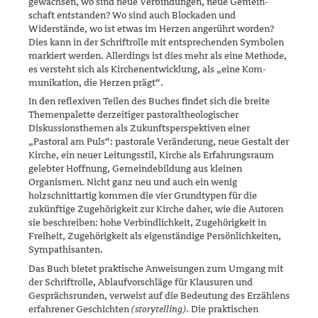
gewachsen, wo sind neue Verbindungen, neue Gemein­
schaft entstanden? Wo sind auch Blockaden und
Widerstände, wo ist etwas im Herzen angerührt worden?
Dies kann in der Schriftrolle mit entsprechenden Symbolen
markiert werden. Allerdings ist dies mehr als eine Methode,
es versteht sich als Kirchenentwicklung, als „eine Kom­
munikation, die Herzen prägt“.
In den reflexiven Teilen des Buches findet sich die breite
Themenpalette derzeitiger pastoraltheologischer
Diskussionsthemen als Zukunftsper­spektiven einer
„Pastoral am Puls“: pastorale Veränderung, neue Gestalt der
Kirche, ein neuer Leitungsstil, Kirche als Erfahrungsraum
gelebter Hoffnung, Gemeindebildung aus kleinen
Organismen. Nicht ganz neu und auch ein wenig
holzschnittartig kommen die vier Grundtypen für die
zukünftige Zugehö­rigkeit zur Kirche daher, wie die Autoren
sie beschreiben: hohe Verbindlichkeit, Zugehörigkeit in
Freiheit, Zuge­hörigkeit als eigenständige Persönlichkeiten,
Sympathisanten.
Das Buch bietet praktische Anweisungen zum Umgang mit
der Schriftrolle, Ablaufvorschläge für Klausuren und
Gesprächsrunden, verweist auf die Bedeutung des Erzählens
erfahrener Geschichten
(storytelling)
. Die praktischen