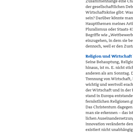
Zusammenhänge eine Chan
der gesellschaftlichen De
Wirtschaftskrise gibt: Was
sein? Darüber könnte man 
Hauptthe­men meines Artik
Pluralismus oder Staats-Ki
Begriffe wie „Wettbewerb
einzugehen, in dem sie bei 
dennoch, weil er den Zusta
Religion und Wirtschaft
Seine Behauptung, Religio
hinaus, ist m. E. nicht s
anderen als am Sonntag. Di
Trennung von Wirtschaft, P
wichtig und wertvoll erac
der Wirt­schaft und in de
stand in Europa entstande
fernöstlichen Religionen g
Das Christen­tum dagegen 
man sie erkennen – das ist
lichen Auseinandersetzung
Innovation veränderte den
existiert nicht unabhängig