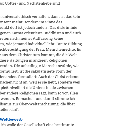
s: Gottes- und Nächstenliebe sind
 universalethisch verhalten, dann ist das kein
ensent meint, sondern im Sinne des
nkt dort ist jedoch anders: Das diskrimi­nie­
genen Karma orientierte Buddhisten und auch
reten nach meiner Auffassung keine
m, wie jemand individuell lebt. Breite Bil­dung
eichberech­tigung der Frau, Menschen­rechte: Es
ie aus dem Christentum kommt, die die Welt
diese Haltungen in anderen Religio­nen
erden. Die unbedingte Menschenwürde, wie
ormuliert, ist die säkularisierte Form der
der anders formuliert: Auch der Christ erkennt
schen nicht an, weil er sie liebt, sondern weil
Spieß nivelliert die Unterschiede zwi­schen
über andere Religionen sagt, kann so von allen
werden. Er macht ­– und damit stimme ich
alismus zur Über-Weltanschauung, die über
eilen darf.
 Wettbewerb
ich wolle der Gesellschaft eine bestimmte