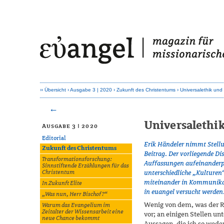
Übersicht
Ausgabe 3 | 2020
Zukunft des Christentums
Universalethik un
Universalethi
Ausgabe 3 | 2020
Editorial
Erik Händeler nimmt Stellu
Zukunft des Christentums
Beitrag. Der vorliegende Di
Transformationsforschung:
Auffassungen aufeinanderpra
Sinnstiftende Erzählungen für das
unterschiedliche „Kulturen
Christentum
miteinander in Kommunikati
In Zukunft Elite
in euangel versucht werden
„Was nun, Herr Bischof?“
Wenig von dem, was der 
Warum das Evangelium im
Zeitalter der Wissensarbeit eine
vor; an einigen Stellen unt
neue Chance bekommt
Aussagen, die ich so wede