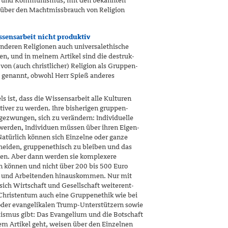
mus und Kommunismus, mit den bekannten
t über den Machtmissbrauch von Religion
ssensarbeit nicht produktiv
 anderen Religionen auch universalethische
n, und in meinem Artikel sind die destruk­
von (auch christlicher) Religion als Gruppen­
s genannt, obwohl Herr Spieß anderes
s ist, dass die Wissensarbeit alle Kulturen
tiver zu werden. Ihre bisherigen gruppen­
gezwungen, sich zu verändern: Individuelle
werden, Individuen müssen über ihren Eigen­
Natürlich können sich Einzelne oder ganze
heiden, gruppen­ethisch zu bleiben und das
en. Aber dann werden sie komplexere
en können und nicht über 200 bis 500 Euro
 und Arbeitenden hinauskommen. Nur mit
sich Wirtschaft und Gesellschaft weiterent­
Christentum auch eine Gruppenethik wie bei
oder evangelikalen Trump-Unterstützern sowie
ismus gibt: Das Evangelium und die Botschaft
em Artikel geht, weisen über den Einzelnen