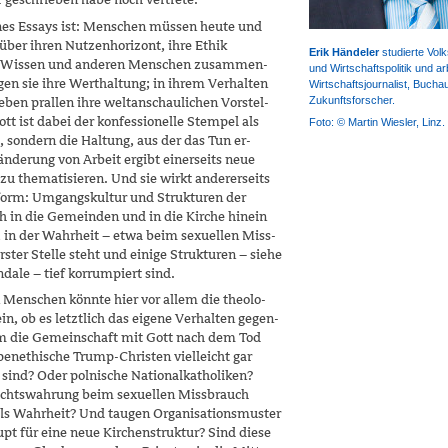
nes Essays ist: Menschen müssen heute und
über ihren Nutzenhorizont, ihre Ethik
Erik Händeler
studierte Volk
mit Wissen und anderen Menschen zusammen­
und Wirtschaftspolitik und arb
gen sie ihre Werthaltung; in ihrem Verhalten
Wirtschaftsjournalist, Bucha
Zukunftsforscher.
ben prallen ihre weltanschaulichen Vorstel­
tt ist dabei der konfessionelle Stempel als
Foto: © Martin Wiesler, Linz.
, sondern die Haltung, aus der das Tun er­
änderung von Arbeit ergibt einerseits neue
u thematisieren. Und sie wirkt andererseits
eform: Umgangskultur und Strukturen der
h in die Gemeinden und in die Kirche hinein
, in der Wahrheit – etwa beim sexuellen Miss­
ster Stelle steht und einige Strukturen – siehe
dale – tief korrumpiert sind.
n Menschen könnte hier vor allem die theolo­
ein, ob es letztlich das eigene Verhalten gegen­
em die Gemeinschaft mit Gott nach dem Tod
enethische Trump-Christen vielleicht gar
n sind? Oder polnische Nationalkatholiken?
ichtswahrung beim sexuellen Missbrauch
 als Wahrheit? Und taugen Organisations­muster
pt für eine neue Kirchenstruktur? Sind diese