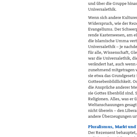
und über die Gruppe hinau
Universalethik.
Wenn sich andere Kulturen
Widerspruch, wie der Rez
Evangeliums. Der Schwerpu
rende Kastenwesen, am ei
die islamische Umma vert
Universalethik – je nachde
für alle, Wissenschaft, Gl
war die Universalethik, d
verändert hat, auch wenn 
zunehmend mitgetragen w
sie etwa das Grundgesetz f
Gottesebenbildlichkeit. O
die Ansprüche anderer Men­
sie Gottes Ebenbild sind. 
Religionen. Alles, was er 
Weltanschauungen gesagt 
nicht überein – den Liber
andere Überzeugungen urt
Pluralismus, Markt und
Der Rezensent behauptet, 