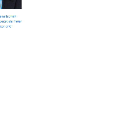
swirt­schaft
eitet als freier
utor und