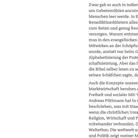
Zwar gab es auch in Indi
um Gebetsmühlen anzutrei
Menschen leer werde. In 
Benediktinerklöstern alle
zum Beten und genug Ress
versorgen. Warum entstand
mus in den evangelischen
Mitwir­ken an der Schöpfu
wurde, anstatt nur beim G
Alphabeti­sierung der Prot
schaftsleis­tung. Aber das
die Bibel selber lesen zu 
seinen Schäfchen sagte, da
Auch die Konzepte unsere
Marktwirtschaft beruhen 
Freiheit und sozialer Mit
Andreas Püttmann hat in s
beschrieben, was mit Staa
wenn die christlichen Vor
Religion, Wirtschaft und 
miteinander verbunden. D
Weltethos: Die weltweit u
und Politik zeigt meiner M