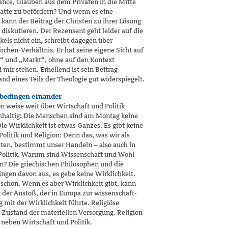
ce, Glauben aus dem Privaten in die Mitte
batte zu befördern? Und wenn es eine
 kann der Beitrag der Christen zu ihrer Lösung
diskutieren. Der Rezensent geht leider auf die
els nicht ein, schreibt dagegen über
rchen-Ver­hältnis. Er hat seine eigene Sicht auf
“ und „Markt“, ohne auf den Kontext
mir stehen. Erhel­lend ist sein Beitrag
nd eines Teils der Theologie gut widerspiegelt.
 bedingen einander
n weise weit über Wirtschaft und Politik
tichhaltig: Die Menschen sind am Montag keine
e Wirklichkeit ist etwas Ganzes. Es gibt keine
olitik und Religion: Denn das, was wir als
hten, bestimmt unser Handeln – also auch in
r Politik. Warum sind Wissenschaft und Wohl­
n? Die griechischen Philosophen und die
ingen davon aus, es gebe keine Wirklichkeit.
schon. Wenn es aber Wirklichkeit gibt, kann
 der Anstoß, der in Europa zur wissen­schaft­
 mit der Wirklichkeit führte. Religiöse
 Zustand der materiellen Versorgung. Religion
 neben Wirtschaft und Politik.