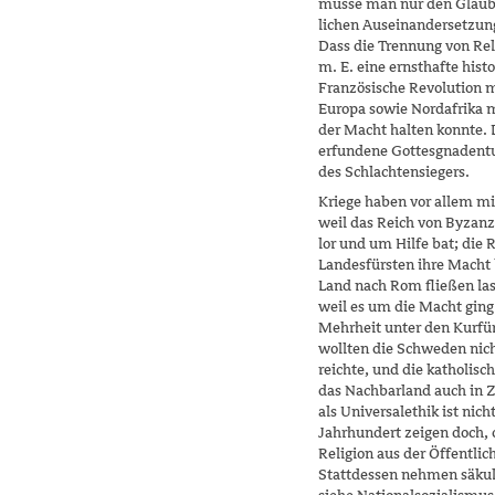
müsse man nur den Glaube
lichen Auseinandersetzun
Dass die Trennung von Reli
m. E. eine ernsthafte hist
Französische Revolution m
Europa sowie Nordafrika mi
der Macht halten konnte.
erfundene Gottesgnadentu
des Schlachtensiegers.
Kriege haben vor allem m
weil das Reich von Byzan
lor und um Hilfe bat; die
Landesfürsten ihre Macht
Land nach Rom fließen las
weil es um die Macht ging
Mehr­heit unter den Kurfü
wollten die Schweden nich
reichte, und die katholis
das Nachbar­land auch in Z
als Univer­salethik ist nic
Jahrhun­dert zeigen doch
Religion aus der Öffentli
Stattdessen neh­men säkula