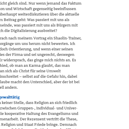
cht gleich sind. Nur wenn jemand das Fak­tum
gion und Wirtschaft gegenseitig beein­flussen
erhaupt weiterdiskutieren über die aktuelle
m Beitrag geht: Was passiert mit uns als
meinde, was passiert mit uns als Bürgern mit
 die Digitalisierung ausbreitet?
ach nach meinem Vortrag ein Shaolin-Trainer,
e Vorgänge um uns herum nicht bewerten. Ich
doch Orientierung, und wenn einer seinen
ies der Firma und sei ungerecht, deswegen
r widersprach, das ginge mich nichts an. Es
hied, ob man an Karma glaubt, das man
an sich als Christ für seine Umwelt
inschreitet – selbst auf die Gefahr hin, dabei
laube macht den Unterschied, aber der ist bei
ll anders.
gewalttätig
keiner Stelle, dass Religion an sich friedlich
n zwischen Gruppen-, Individual- und Univer­
 die kooperative Haltung des Evangeliums und
enarbeit. Der Rezensent vertritt die These,
n Religion und Staat Friede bringe. Demnach