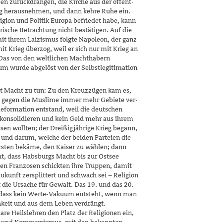
n zurückdrängen, die Kirche aus der öffent­
g herausnehmen, und dann kehre Ruhe ein.
­gion und Politik Europa befriedet habe, kann
orische Betrachtung nicht bestätigen. Auf die
it ih­rem Laizismus folgte Napoleon, der ganz
t Krieg überzog, weil er sich nur mit Krieg an
 Das von den weltlichen Machthabern
m wurde abgelöst von der Selbstlegitimation
it Macht zu tun: Zu den Kreuzzügen kam es,
z gegen die Muslime immer mehr Gebiete ver­
 Reformation entstand, weil die deutschen
 konsolidieren und kein Geld mehr aus ihrem
sen wollten; der Dreißigjährige Krieg begann,
 und darum, welche der beiden Parteien die
rsten bekäme, den Kaiser zu wählen; dann
t, dass Habsburgs Macht bis zur Ostsee
chen Franzosen schickten ihre Truppen, damit
ukunft zersplittert und schwach sei – Reli­gion
ht die Ursache für Gewalt. Das 19. und das 20.
, dass kein Werte-Vakuum entsteht, wenn man
chkeit und aus dem Leben verdrängt.
re Heilslehren den Platz der Religionen ein,