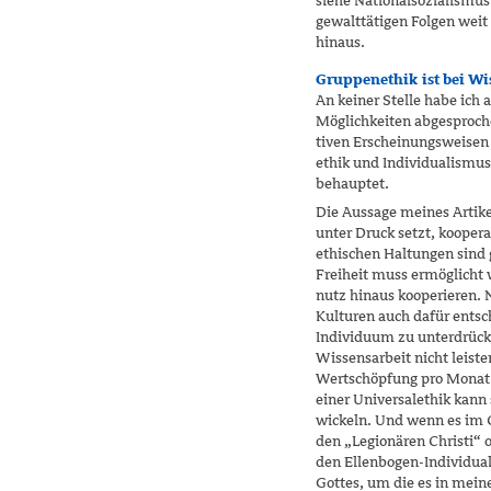
siehe National­sozialis
gewalttätigen Folgen wei
hinaus.
Gruppenethik ist bei Wi
An keiner Stelle habe ich
Möglichkeiten abgesproche
tiven Erscheinungsweisen 
ethik und Individualismu
behauptet.
Die Aussage meines Artikel
unter Druck setzt, koopera
ethischen Haltungen sind 
Freiheit muss ermöglicht 
nutz hinaus kooperieren. 
Kulturen auch dafür entsc
Individuum zu unterdrück
Wissensarbeit nicht leist
Wertschöpfung pro Monat
einer Universalethik kann 
wickeln. Und wenn es im 
den „Legionären Christi“ 
den Ellenbogen-Individual
Gottes, um die es in mein