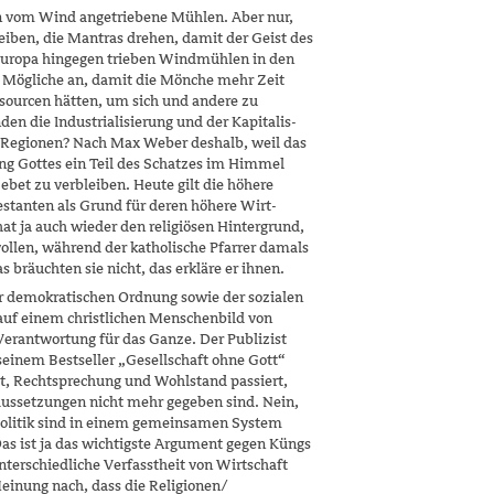
en vom Wind angetriebene Mühlen. Aber nur,
ben, die Mantras drehen, damit der Geist des
Europa hingegen trieben Windmühlen in den
s Mögliche an, damit die Mönche mehr Zeit
ourcen hätten, um sich und andere zu
en die Industrialisierung und der Kapitalis­
 Regionen? Nach Max Weber deshalb, weil das
ng Gottes ein Teil des Schatzes im Himmel
ebet zu verbleiben. Heute gilt die höhere
estanten als Grund für deren höhere Wirt­
 hat ja auch wieder den religiösen Hintergrund,
wollen, während der katholische Pfarrer damals
s bräuchten sie nicht, das erkläre er ihnen.
r demokratischen Ordnung sowie der sozialen
auf einem christlichen Menschenbild von
-Verantwortung für das Ganze. Der Publizist
einem Bestseller „Gesellschaft ohne Gott“
t, Rechtsprechung und Wohlstand passiert,
aussetzungen nicht mehr gegeben sind. Nein,
Politik sind in einem gemeinsamen System
as ist ja das wichtigste Argument gegen Küngs
nterschiedliche Verfasstheit von Wirtschaft
einung nach, dass die Religionen/​