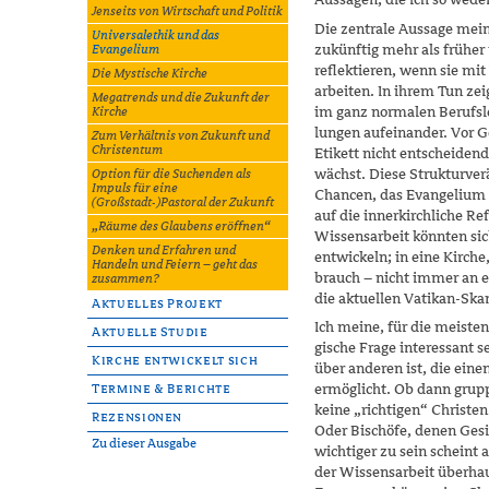
Jenseits von Wirtschaft und Politik
Die zentrale Aussage mei
Universalethik und das
zukünftig mehr als früher 
Evangelium
reflektieren, wenn sie 
Die Mystische Kirche
arbeiten. In ihrem Tun zei
Megatrends und die Zukunft der
im ganz normalen Berufsle
Kirche
lungen aufeinander. Vor Go
Zum Verhältnis von Zukunft und
Christentum
Etikett nicht entscheidend
wächst. Diese Strukturver
Option für die Suchenden als
Impuls für eine
Chancen, das Evangelium z
(Großstadt-)Pastoral der Zukunft
auf die innerkirchliche R
„Räume des Glaubens eröffnen“
Wissensarbeit könnten sic
Denken und Erfahren und
entwickeln; in eine Kirche
Handeln und Feiern – geht das
brauch – nicht immer an er
zusammen?
die aktuellen Vatikan-Skan
Aktuelles Projekt
Ich meine, für die meiste
Aktuelle Studie
gische Frage interessant s
Kirche entwickelt sich
über anderen ist, die ein
ermöglicht. Ob dann grupp
Termine & Berichte
keine „richtigen“ Christe
Rezensionen
Oder Bischöfe, denen Ges
Zu dieser Ausgabe
wichtiger zu sein scheint
der Wissensarbeit überhau