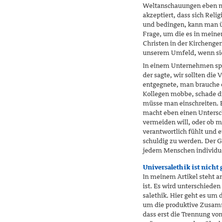
Weltanschauungen eben ni
akzeptiert, dass sich Reli
und bedingen, kann man üb
Frage, um die es in meine
Christen in der Kirchenge
unserem Umfeld, wenn sich
In einem Unternehmen spr
der sagte, wir sollten di
entgegnete, man brauche 
Kollegen mobbe, schade d
müsse man einschreiten. E
macht eben einen Untersc
vermeiden will, oder ob m
verantwortlich fühlt und e
schuldig zu werden. Der G
jedem Menschen individue
Universalethik ist nicht 
In meinem Artikel steht an 
ist. Es wird unterschiede
salethik. Hier geht es um
um die produktive Zusamm
dass erst die Trennung vo