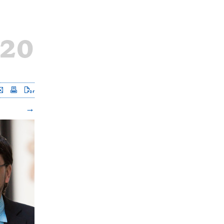
020
Seite versenden
Seite drucken
Seite als PDF downloaden