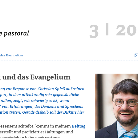
3 | 2
d das Evangelium
k und das Evangelium
ng zur Response von Christian Spieß auf seinen
sput, in dem offenkundig sehr gegensätzliche
llen, zeigt, wie schwierig es ist, wenn
“ von Erfahrungen, des Denkens und Sprechens
on treten. Gerade deshalb soll der Diskurs hier
.
Rezensent schreibt, kommt in meinem
Beitrag
erstellt und projiziert er Hal­tungen und
r geschrieben habe noch vertrete.