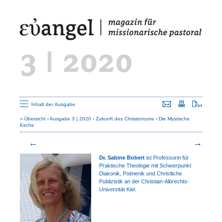
3 | 2020
Seite versenden
Seite drucken
Seite a
Inhalt der Ausgabe
Übersicht
Ausgabe 3 | 2020
Zukunft des Christentums
Die Mystische
Kirche
Dr. Sabine Bobert
ist Professorin für
Praktische Theologie mit Schwerpunkt
Diakonik, Poimenik und Christliche
Publizistik an der Christian-Albrechts-
Universität Kiel.