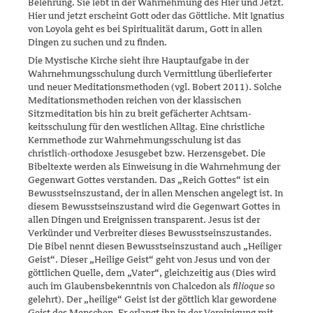
Belehrung. Sie lebt in der Wahrnehmung des Hier und Jetzt.
Hier und jetzt erscheint Gott oder das Göttliche. Mit Ignatius
von Loyola geht es bei Spiritualität darum, Gott in allen
Dingen zu suchen und zu finden.
Die Mystische Kirche sieht ihre Hauptaufgabe in der
Wahrnehmungs­schulung durch Vermittlung überlieferter
und neuer Meditations­methoden (vgl. Bobert 2011). Solche
Meditationsmethoden reichen von der klassischen
Sitzmeditation bis hin zu breit gefächerter Achtsam­
keitsschulung für den westlichen Alltag. Eine christliche
Kernmethode zur Wahrnehmungsschulung ist das
christlich-orthodoxe Jesusgebet bzw. Herzensgebet. Die
Bibeltexte werden als Einweisung in die Wahr­nehmung der
Gegenwart Gottes verstanden. Das „Reich Gottes“ ist ein
Bewusstseinszustand, der in allen Menschen angelegt ist. In
diesem Bewusstseinszustand wird die Gegenwart Gottes in
allen Dingen und Ereignissen transparent. Jesus ist der
Verkünder und Verbreiter dieses Bewusstseinszustandes.
Die Bibel nennt diesen Bewusstseinszustand auch „Heiliger
Geist“. Dieser „Heilige Geist“ geht von Jesus und von der
göttlichen Quelle, dem „Vater“, gleichzeitig aus (Dies wird
auch im Glaubensbekenntnis von Chalcedon als
filioque
so
gelehrt). Der „heilige“ Geist ist der göttlich klar gewordene
Geist des Menschen. Er erlangt ihn in der Vereinigung mit