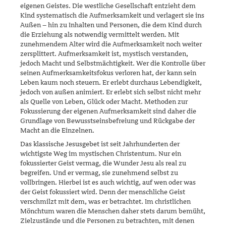
eigenen Geistes. Die westliche Gesellschaft entzieht dem
Kind systematisch die Aufmerk­samkeit und verlagert sie ins
Außen – hin zu Inhalten und Personen, die dem Kind durch
die Erziehung als notwendig vermittelt werden. Mit
zunehmen­dem Alter wird die Aufmerksamkeit noch weiter
zersplittert. Auf­merksamkeit ist, mystisch verstanden,
jedoch Macht und Selbstmäch­tigkeit. Wer die Kontrolle über
seinen Aufmerksamkeitsfokus verloren hat, der kann sein
Leben kaum noch steuern. Er erlebt durchaus Leben­digkeit,
jedoch von außen animiert. Er erlebt sich selbst nicht mehr
als Quelle von Leben, Glück oder Macht. Methoden zur
Fokussierung der eigenen Aufmerksamkeit sind daher die
Grundlage von Bewusstseins­befreiung und Rückgabe der
Macht an die Einzelnen.
Das klassische Jesusgebet ist seit Jahrhunderten der
wichtigste Weg im mystischen Christentum. Nur ein
fokussierter Geist vermag, die Wun­der Jesu als real zu
begreifen. Und er vermag, sie zunehmend selbst zu
vollbringen. Hierbei ist es auch wichtig, auf wen oder was
der Geist fokussiert wird. Denn der menschliche Geist
verschmilzt mit dem, was er betrachtet. Im christlichen
Mönchtum waren die Menschen daher stets darum bemüht,
Zielzustände und die Personen zu betrachten, mit denen