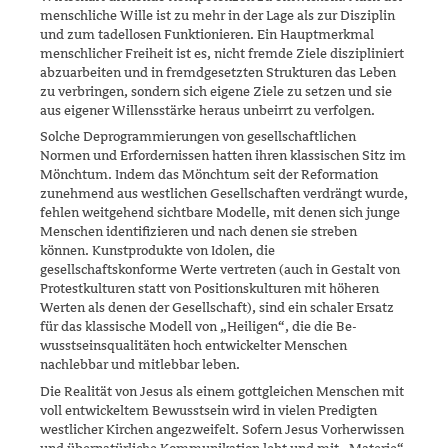
menschliche Wille ist zu mehr in der Lage als zur Disziplin
und zum tadellosen Funktionieren. Ein Hauptmerkmal
menschlicher Frei­heit ist es, nicht fremde Ziele diszipliniert
abzuarbeiten und in fremd­gesetzten Strukturen das Leben
zu verbringen, sondern sich eigene Ziele zu setzen und sie
aus eigener Willensstärke heraus unbeirrt zu verfolgen.
Solche Deprogrammierungen von gesellschaftlichen
Normen und Er­­fordernissen hatten ihren klassischen Sitz im
Mönchtum. Indem das Mönchtum seit der Reformation
zunehmend aus westlichen Gesell­schaften verdrängt wurde,
fehlen weitgehend sichtbare Modelle, mit denen sich junge
Menschen identifizieren und nach denen sie streben
können. Kunstprodukte von Idolen, die
gesellschaftskonforme Werte vertreten (auch in Gestalt von
Protestkulturen statt von Positions­kulturen mit höheren
Werten als denen der Gesellschaft), sind ein schaler Ersatz
für das klassische Modell von „Heiligen“, die die Be­
wusstseinsqualitäten hoch entwickelter Menschen
nachlebbar und mitlebbar leben.
Die Realität von Jesus als einem gottgleichen Menschen mit
voll ent­wickeltem Bewusstsein wird in vielen Predigten
westlicher Kirchen angezweifelt. Sofern Jesus Vorherwissen