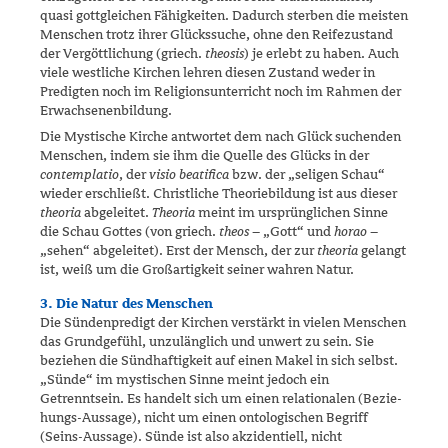
quasi gottgleichen Fähigkeiten. Dadurch sterben die meisten
Menschen trotz ihrer Glückssuche, ohne den Reifezustand
der Vergöttlichung (griech.
theosis
) je erlebt zu haben. Auch
viele westliche Kirchen lehren diesen Zustand weder in
Predigten noch im Religionsunterricht noch im Rahmen der
Erwachsenenbildung.
Die Mystische Kirche antwortet dem nach Glück suchenden
Menschen, indem sie ihm die Quelle des Glücks in der
contemplatio
, der
visio beatifica
bzw. der „seligen Schau“
wieder erschließt. Christliche Theo­riebildung ist aus dieser
theoria
abgeleitet.
Theoria
meint im ursprüng­lichen Sinne
die Schau Gottes (von griech.
theos
– „Gott“ und
horao
–
„sehen“ abgeleitet). Erst der Mensch, der zur
theoria
gelangt
ist, weiß um die Großartigkeit seiner wahren Natur.
3. Die Natur des Menschen
Die Sündenpredigt der Kirchen verstärkt in vielen Menschen
das Grund­gefühl, unzulänglich und unwert zu sein. Sie
beziehen die Sündhaftig­keit auf einen Makel in sich selbst.
„Sünde“ im mystischen Sinne meint jedoch ein
Getrenntsein. Es handelt sich um einen relationalen (Bezie­
hungs-Aussage), nicht um einen ontologischen Begriff
(Seins-Aussage). Sünde ist also akzidentiell, nicht