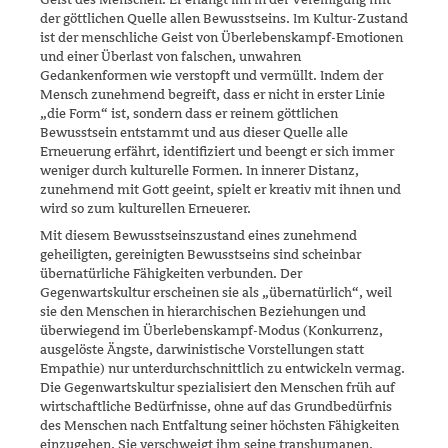
der göttlichen Quelle allen Bewusstseins. Im Kultur-Zustand
ist der menschliche Geist von Überlebenskampf-Emo­tionen
und einer Überlast von falschen, unwahren
Gedankenformen wie verstopft und vermüllt. Indem der
Mensch zunehmend begreift, dass er nicht in erster Linie
„die Form“ ist, sondern dass er reinem göttlichen
Bewusstsein entstammt und aus dieser Quelle alle
Erneuerung erfährt, identifiziert und beengt er sich immer
weniger durch kulturelle For­men. In innerer Distanz,
zunehmend mit Gott geeint, spielt er kreativ mit ihnen und
wird so zum kulturellen Erneuerer.
Mit diesem Bewusstseinszustand eines zunehmend
geheiligten, gerei­nigten Bewusstseins sind scheinbar
übernatürliche Fähigkeiten ver­bunden. Der
Gegenwartskultur erscheinen sie als „übernatürlich“, weil
sie den Menschen in hierarchischen Beziehungen und
überwiegend im Überlebenskampf-Modus (Konkurrenz,
ausgelöste Ängste, darwinis­tische Vorstellungen statt
Empathie) nur unterdurchschnittlich zu entwickeln vermag.
Die Gegenwartskultur spezialisiert den Menschen früh auf
wirtschaftliche Bedürfnisse, ohne auf das Grundbedürfnis
des Menschen nach Entfaltung seiner höchsten Fähigkeiten
einzugehen. Sie verschweigt ihm seine transhumanen,