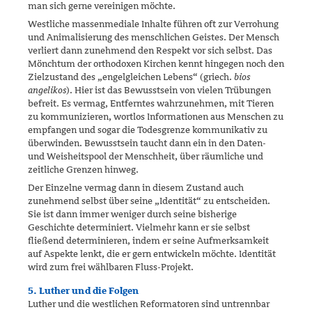
man sich gerne vereinigen möchte.
Westliche massenmediale Inhalte führen oft zur Verrohung
und Anima­lisierung des menschlichen Geistes. Der Mensch
verliert dann zuneh­mend den Respekt vor sich selbst. Das
Mönchtum der orthodoxen Kir­chen kennt hingegen noch den
Zielzustand des „engelgleichen Lebens“ (griech.
bios
angelikos
). Hier ist das Bewusstsein von vielen Trübungen
befreit. Es vermag, Entferntes wahrzunehmen, mit Tieren
zu kommu­nizieren, wortlos Informationen aus Menschen zu
empfangen und sogar die Todesgrenze kommunikativ zu
überwinden. Bewusstsein taucht dann ein in den Daten-
und Weisheitspool der Menschheit, über räum­liche und
zeitliche Grenzen hinweg.
Der Einzelne vermag dann in diesem Zustand auch
zunehmend selbst über seine „Identität“ zu entscheiden.
Sie ist dann immer weniger durch seine bisherige
Geschichte determiniert. Vielmehr kann er sie selbst
fließend determinieren, indem er seine Aufmerksamkeit
auf Aspekte lenkt, die er gern entwickeln möchte. Identität
wird zum frei wählbaren Fluss-Projekt.
5. Luther und die Folgen
Luther und die westlichen Reformatoren sind untrennbar