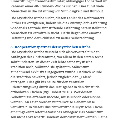
Sinnstiftung in fremdbestimmter, abhängiger Lohnarbeit im
Rahmen einer 40-Stunden-Woche suchen. Dies führt viele
Menschen in die Erfahrung von Sinnlosigkeit und Burnout.
Die Mystische Kirche sucht, diesen Fehler des Reformators
Luther zu korrigieren, indem sie die
Contemplatio
-Erfahrung
wieder als zentrale sinnstiftende Erfahrung herausstellt und
Menschen zu vermitteln sucht. Darin liegen eine enorme
Befreiung und der Schlüssel zu neuer Selbstachtung.
6. Kooperationspartner der Mystischen Kirche
Die Mystische Kirche versteht sich als verwurzelt in den
Anfängen des Christentums, vor allem in den ersten sechs
Jahrhunderten. In dieser Zeit lebte seine mystische
Tradition noch, während sie später im Mönchtum
zunehmend exklusiv ausgegrenzt wurde. Dadurch wurde
die Tradition bewahrt, jedoch zugleich den „Laien“
entzogen. Dies gilt bis heute für den zentralen
Erleuchtungsweg durch das Jesusgebet in den christlich-
orthodoxen Kirchen (vgl. Bobert 2010). Wer dessen
Geheimnisse erfahren möchte, muss Mönch oder Nonne
werden. An Laien werden nur teilweise Geheimnisse
vermittelt. In dieser Hinsicht vertritt die Mystische Kirche
ein umgekehrt reformatorisches Anliegen: Das Mönchtum
soll nicht abgeschafft, sondern demokratisiert werden. Seine