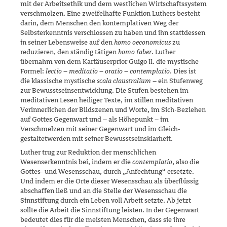
mit der Arbeitsethik und dem westlichen Wirtschaftssystem
verschmolzen. Eine zweifelhafte Funktion Luthers besteht
darin, dem Menschen den kontemplativen Weg der
Selbsterkenntnis verschlossen zu haben und ihn stattdessen
in seiner Lebensweise auf den
homo oeconomicus
zu
reduzieren, den ständig tätigen
homo faber
. Luther
übernahm von dem Kartäuserprior Guigo II. die mystische
Formel:
lectio – meditatio – oratio – contemplatio
. Dies ist
die klassische mystische
scala claustralium
– ein Stufenweg
zur Bewusstseinsentwicklung. Die Stufen bestehen im
medi­tativen Lesen heiliger Texte, im stillen medi­tativen
Verinnerlichen der Bildszenen und Worte, im Sich-Beziehen
auf Gottes Gegenwart und – als Höhepunkt – im
Verschmelzen mit seiner Gegenwart und im Gleich­
gestaltetwerden mit seiner Bewusstseinsklarheit.
Luther trug zur Reduktion der menschlichen
Wesenserkenntnis bei, indem er die
contemplatio
, also die
Gottes- und Wesensschau, durch „Anfechtung“ ersetzte.
Und indem er die Orte dieser Wesensschau als überflüssig
abschaffen ließ und an die Stelle der Wesensschau die
Sinnstiftung durch ein Leben voll Arbeit setzte. Ab jetzt
sollte die Arbeit die Sinn­stiftung leisten. In der Gegenwart
bedeutet dies für die meisten Menschen, dass sie ihre