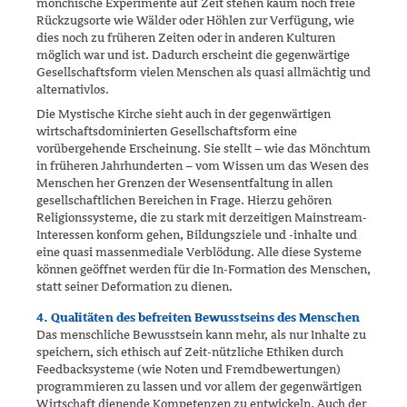
mönchische Expe­rimente auf Zeit stehen kaum noch freie
Rückzugsorte wie Wälder oder Höhlen zur Verfügung, wie
dies noch zu früheren Zeiten oder in anderen Kulturen
möglich war und ist. Dadurch erscheint die gegenwärtige
Ge­sellschaftsform vielen Menschen als quasi allmächtig und
alternativlos.
Die Mystische Kirche sieht auch in der gegenwärtigen
wirtschafts­dominierten Gesellschaftsform eine
vorübergehende Erscheinung. Sie stellt – wie das Mönchtum
in früheren Jahrhunderten – vom Wissen um das Wesen des
Menschen her Grenzen der Wesensentfaltung in allen
gesellschaftlichen Bereichen in Frage. Hierzu gehören
Religionssysteme, die zu stark mit derzeitigen Mainstream-
Interessen konform gehen, Bildungsziele und -inhalte und
eine quasi massenmediale Verblödung. Alle diese Systeme
können geöffnet werden für die In-Formation des Menschen,
statt seiner Deformation zu dienen.
4. Qualitäten des befreiten Bewusstseins des Menschen
Das menschliche Bewusstsein kann mehr, als nur Inhalte zu
speichern, sich ethisch auf Zeit-nützliche Ethiken durch
Feedbacksysteme (wie Noten und Fremdbewertungen)
programmieren zu lassen und vor allem der gegenwärtigen
Wirtschaft dienende Kompetenzen zu entwickeln. Auch der