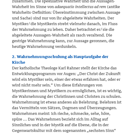
zusammen. Die spekulative Wahrheit und die Aussagen-
Wahrheit im Sinne von
adaequatio intellectus ad rem
(antike
Wahrheits-Definition: Übereinstimmung zwischen Aussage
und Sache) sind nur von ihr abgeleitete Wahrheiten. Der
Mystiker/​die Mystikerin strebt vielmehr danach, im Fluss
der Wahrnehmung zu leben. Daher betrachtet er/​sie die
abgeleitete Aussagen-Wahrheit als rasch veraltend. Die
gestrige Wahrnehmung kann, zur Aussage geronnen, die
heutige Wahrnehmung verdunkeln.
2. Wahrnehmungsschulung als Hauptaufgabe der
Kirche
Der katholische Theologe Karl Rahner stellt der Kirche das
Entwick­lungsprogramm vor Augen: „Der Christ der Zukunft
wird ein Mystiker sein, einer der etwas erfahren hat, oder er
wird nicht mehr sein.“ Um diese Erfahrungen von
Mystikerinnen und Mystikern zu ermöglichen, ist es wichtig,
die Wahrnehmung der Christinnen und Christen zu schulen.
Wahrnehmung ist etwas anderes als Belehrung. Belehren ist
das Vermitteln von Sätzen, Dogmen und Überzeugungen.
Wahrnehmen meint: Ich rieche, schmecke, sehe, höre,
spüre … Das Wahrnehmen bezieht sich im Alltag auf
Sinnliches und in der Mystik auf die Ebene, die in der
Gegenwartskultur mit dem sogenannten „sechsten Sinn“