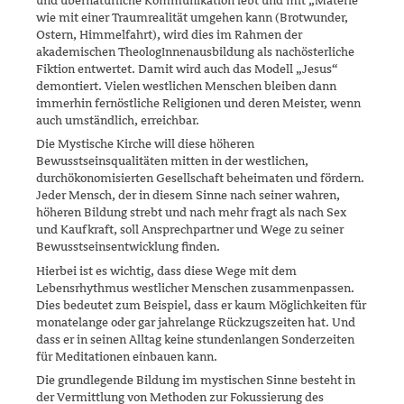
und übernatürliche Kom­munikation lebt und mit „Materie“
wie mit einer Traumrealität umgehen kann (Brotwunder,
Ostern, Himmelfahrt), wird dies im Rahmen der
akademischen TheologInnenausbildung als nachösterliche
Fiktion entwertet. Damit wird auch das Modell „Jesus“
demontiert. Vielen westlichen Menschen bleiben dann
immerhin fernöstliche Religionen und deren Meister, wenn
auch umständlich, erreichbar.
Die Mystische Kirche will diese höheren
Bewusstseinsqualitäten mitten in der westlichen,
durchökonomisierten Gesellschaft beheimaten und fördern.
Jeder Mensch, der in diesem Sinne nach seiner wahren,
höhe­ren Bildung strebt und nach mehr fragt als nach Sex
und Kaufkraft, soll Ansprechpartner und Wege zu seiner
Bewusstseinsentwicklung finden.
Hierbei ist es wichtig, dass diese Wege mit dem
Lebensrhythmus west­licher Menschen zusammenpassen.
Dies bedeutet zum Beispiel, dass er kaum Möglichkeiten für
monatelange oder gar jahrelange Rückzugs­zeiten hat. Und
dass er in seinen Alltag keine stundenlangen Sonder­zeiten
für Meditationen einbauen kann.
Die grundlegende Bildung im mystischen Sinne besteht in
der Vermitt­lung von Methoden zur Fokussierung des