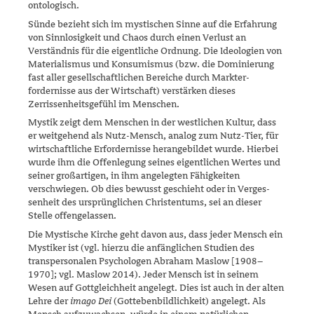
ontologisch.
Sünde bezieht sich im mystischen Sinne auf die Erfahrung
von Sinnlo­sigkeit und Chaos durch einen Verlust an
Verständnis für die eigentliche Ordnung. Die Ideologien von
Materialismus und Konsumismus (bzw. die Dominierung
fast aller gesellschaftlichen Bereiche durch Markter­
fordernisse aus der Wirtschaft) verstärken dieses
Zerrissenheitsgefühl im Menschen.
Mystik zeigt dem Menschen in der westlichen Kultur, dass
er weitge­hend als Nutz-Mensch, analog zum Nutz-Tier, für
wirtschaftliche Erfor­dernisse herangebildet wurde. Hierbei
wurde ihm die Offenlegung seines eigentlichen Wertes und
seiner großartigen, in ihm angelegten Fähigkeiten
verschwiegen. Ob dies bewusst geschieht oder in Verges­
senheit des ursprünglichen Christentums, sei an dieser
Stelle offen­gelassen.
Die Mystische Kirche geht davon aus, dass jeder Mensch ein
Mystiker ist (vgl. hierzu die anfänglichen Studien des
transpersonalen Psychologen Abraham Maslow [1908–
1970]; vgl. Maslow 2014). Jeder Mensch ist in seinem
Wesen auf Gottgleichheit angelegt. Dies ist auch in der alten
Lehre der
imago Dei
(Gottebenbildlichkeit) angelegt. Als