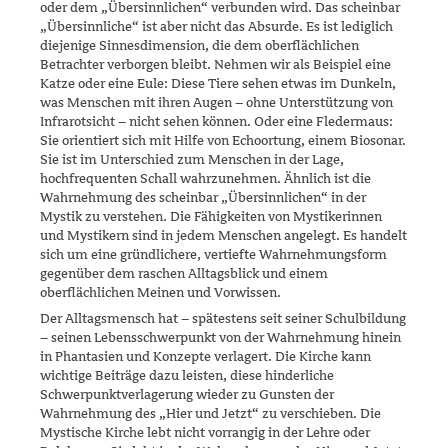
oder dem „Übersinnlichen“ verbunden wird. Das scheinbar
„Übersinnliche“ ist aber nicht das Absurde. Es ist lediglich
diejenige Sinnesdimension, die dem oberflächlichen
Betrachter verborgen bleibt. Nehmen wir als Beispiel eine
Katze oder eine Eule: Diese Tiere sehen etwas im Dunkeln,
was Menschen mit ihren Augen – ohne Unterstützung von
Infrarotsicht – nicht sehen können. Oder eine Fledermaus:
Sie orientiert sich mit Hilfe von Echoortung, einem Biosonar.
Sie ist im Unterschied zum Menschen in der Lage,
hochfrequenten Schall wahrzunehmen. Ähnlich ist die
Wahrnehmung des scheinbar „Übersinnlichen“ in der
Mystik zu verstehen. Die Fähigkeiten von Mystikerinnen
und Mystikern sind in jedem Menschen angelegt. Es handelt
sich um eine gründlichere, ver­tiefte Wahrnehmungsform
gegenüber dem raschen Alltagsblick und einem
oberflächlichen Meinen und Vorwissen.
Der Alltagsmensch hat – spätestens seit seiner Schulbildung
– seinen Lebensschwerpunkt von der Wahrnehmung hinein
in Phantasien und Konzepte verlagert. Die Kirche kann
wichtige Beiträge dazu leisten, diese hinderliche
Schwerpunktverlagerung wieder zu Gunsten der
Wahrnehmung des „Hier und Jetzt“ zu verschieben. Die
Mystische Kirche lebt nicht vorrangig in der Lehre oder