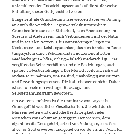
Mensch aufzu­wachsen, würde in einem natürlichen,
unterstützenden Entwicklungs­verlauf auf die stufenweise
Entfaltung dieser Gottgleichheit zielen.
Einige zentrale Grundbedürfnisse werden dabei von Anfang
an durch die westliche Gegenwartskultur torpediert:
Grundbedürfnisse nach Sicherheit, nach Anerkennung im
Sosein und Anderssein, nach Ver­bundensein mit der Natur
und in sozialen Netzen. Die Hauptstörungen liegen im
Konkurrenz- und Leistungsdenken, das sich bereits im Beno­
tungssystem durch Schulen und in nutzenorientierten
Feedbacks (gut – böse, richtig – falsch) niederschlägt. Dies
vergiftet das Selbstverhältnis und die Beziehungen, auch
spätere Liebesbeziehungen. Der Mensch verlernt, sich und
andere so zu nehmen, wie sie sind, unabhängig von Nutzen
und Bewertungssystemen. Die Natur bewertet nicht. Daher
ist sie für viele ein wichtiger Rückzugs- und
Selbsterfahrungsraum geworden.
Ein weiteres Problem ist die Dominanz von Angst als
Grundgefühl westlicher Gesellschaften. Sie wird durch
Massenmedien und durch die Besitzlosigkeit vieler
Menschen von Geburt an getriggert. Der Mensch, dem
eigentlich die Erde gehört, erlebt von Anfang an, dass fast
alles für Geld erworben und geliehen werden muss. Auch für